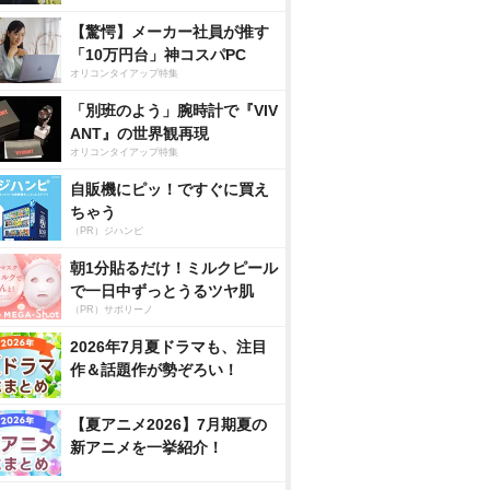
【驚愕】メーカー社員が推す
「10万円台」神コスパPC
オリコンタイアップ特集
「別班のよう」腕時計で『VIV
ANT』の世界観再現
オリコンタイアップ特集
自販機にピッ！ですぐに買え
ちゃう
（PR）ジハンピ
朝1分貼るだけ！ミルクピール
で一日中ずっとうるツヤ肌
（PR）サボリーノ
2026年7月夏ドラマも、注目
作＆話題作が勢ぞろい！
【夏アニメ2026】7月期夏の
新アニメを一挙紹介！