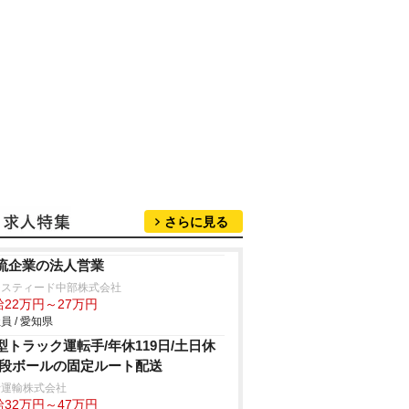
さらに見る
流企業の法人営業
ジスティード中部株式会社
給22万円～27万円
員 / 愛知県
型トラック運転手/年休119日/土日休
/段ボールの固定ルート配送
士運輸株式会社
給32万円～47万円