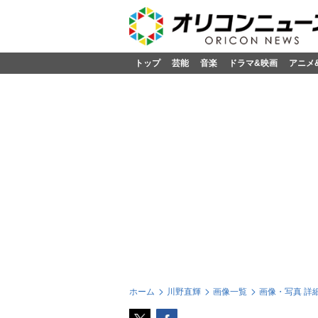
トップ
芸能
音楽
ドラマ&映画
アニメ
ホーム
川野直輝
画像一覧
画像・写真 詳