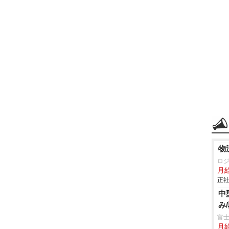
物
ロ
月
正社
中
み
富
月