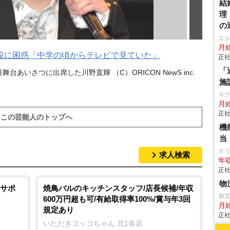
結
理
の
エ
月給
役に困惑「中学の頃からテレビで見ていた」
正社
「
日舞台あいさつに出席した川野直輝 （C）ORICON NewS inc.
施
ネ
月
正社
この芸能人のトップへ
機
当
オ
求人検索
年収
正社
物
サポ
焼鳥バルのキッチンスタッフ/店長候補/年収
旭
600万円超も可/有給取得率100%/賞与年3回
月
規定あり
正社
いただきコッコちゃん 北1条店