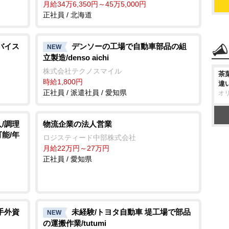
月給34万6,350円～45万5,000円
正社員 / 北海道
バイス
デンソーの工場で自動車部品の組
NEW
立製造/denso aichi
株式会社テクノスマイル
茶
時給1,800円
違
正社員 / 派遣社員 / 愛知県
オ
/調理
物流企業の法人営業
能/年
ロジスティード中部株式会社
月給22万円～27万円
正社員 / 愛知県
手外資
未経験/トヨタ自動車 堤工場で部品
NEW
の運搬作業/tutumi