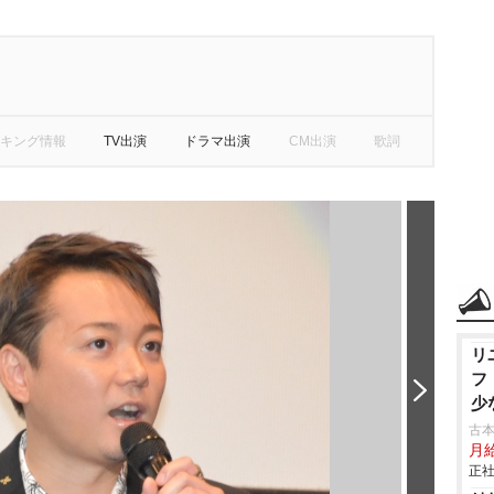
キング情報
TV出演
ドラマ出演
CM出演
歌詞
リ
フ
少
古本
月
正社