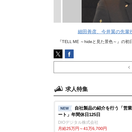
細田善彦、今井翼の先輩
『TELL ME ～hideと見た景色～』の初
求人特集
自社製品の紹介を行う「営業
NEW
ート」年間休日125日
DIOデジタル株式会社
月給25万円～41万6,700円