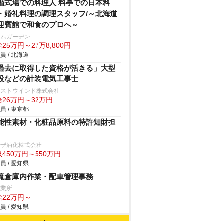
婚式場での料理人 料亭での日本料
・婚礼料理の調理スタッフ/～北海道
迎賓館で和食のプロへ～
ルムガーデン
25万円～27万8,800円
員 / 北海道
過去に取得した資格が活きる」大型
設などの計装電気工事士
クストウインド株式会社
給26万円～32万円
員 / 東京都
能性素材・化粧品原料の特許知財担
リザ油化株式会社
450万円～550万円
員 / 愛知県
流倉庫内作業・配車管理事務
営業所
給22万円～
員 / 愛知県