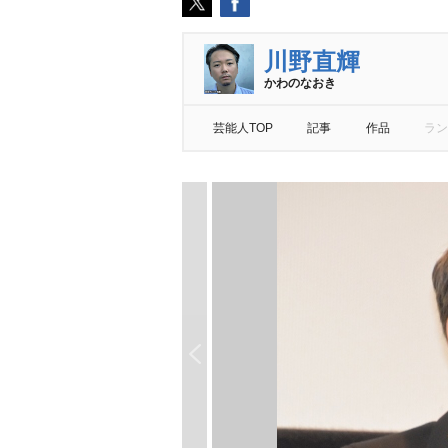
川野直輝
かわのなおき
芸能人TOP
記事
作品
ラン