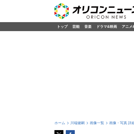
トップ
芸能
音楽
ドラマ&映画
アニメ
ホーム
川端健嗣
画像一覧
画像・写真 詳