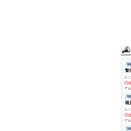
N
警
株式
日給
アル
N
備
株式
日給
アル
N