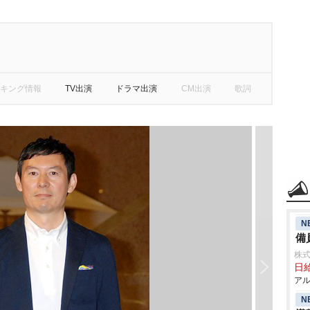
キング情報
TV出演
ドラマ出演
CM出演
歌詞
N
備
株式
日給
アル
N