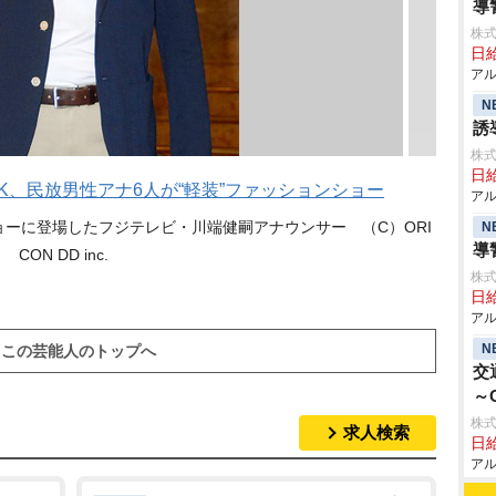
導
株式
日給
アル
N
誘
株式
日給
K、民放男性アナ6人が“軽装”ファッションショー
アル
ーに登場したフジテレビ・川端健嗣アナウンサー （C）ORI
N
導
CON DD inc.
株式
日給
アル
N
この芸能人のトップへ
交
～
株式
求人検索
日給
アル