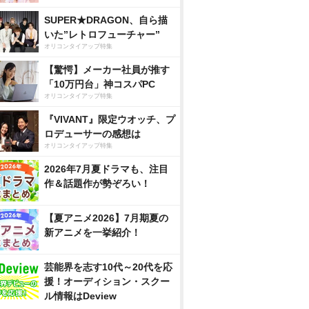
SUPER★DRAGON、自ら描
いた”レトロフューチャー”
オリコンタイアップ特集
【驚愕】メーカー社員が推す
「10万円台」神コスパPC
オリコンタイアップ特集
『VIVANT』限定ウオッチ、プ
ロデューサーの感想は
オリコンタイアップ特集
2026年7月夏ドラマも、注目
作＆話題作が勢ぞろい！
【夏アニメ2026】7月期夏の
新アニメを一挙紹介！
芸能界を志す10代～20代を応
援！オーディション・スクー
ル情報はDeview