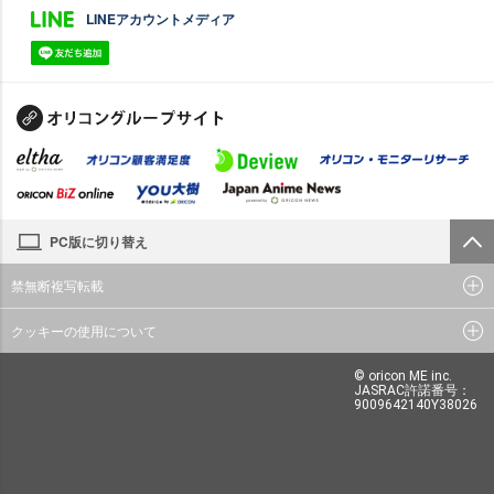
LINEアカウントメディア
PC版に切り替え
禁無断複写転載
クッキーの使用について
© oricon ME inc.
JASRAC許諾番号：
9009642140Y38026