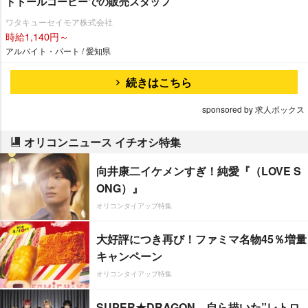
ドトールコーヒーでの販売スタッフ
ワタキューセイモア株式会社
時給1,140円～
アルバイト・パート / 愛知県
続きはこちら
sponsored by 求人ボックス
オリコンニュース イチオシ特集
向井康二イケメンすぎ！純愛『（LOVE S
ONG）』
オリコンタイアップ特集
大好評につき再び！ファミマ名物45％増量
キャンペーン
オリコンタイアップ特集
SUPER★DRAGON、自ら描いた”レトロ