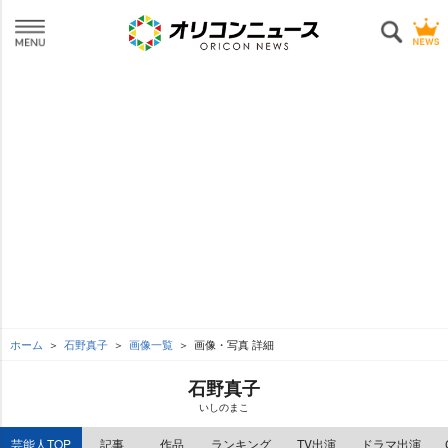
ホーム
石野真子
画像一覧
画像・写真 詳細
石野真子
いしのまこ
芸能人TOP
記事
作品
ランキング
TV出演
ドラマ出演