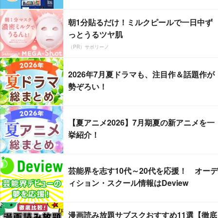
朝1分貼るだけ！ミルクピールで一日中ず
っとうるツヤ肌
（PR）サボリーノ
2026年7月夏ドラマも、注目作＆話題作が
勢ぞろい！
【夏アニメ2026】7月期夏の新アニメを一
挙紹介！
芸能界を志す10代～20代を応援！ オーデ
ィション・スクール情報はDeview
漫画読み放題サブスクおすすめ11選【徹底