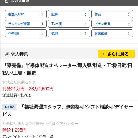
芸能人事典
芸能人TOP
記事
作品
ランキング情報
TV出演
ドラマ出演
CM出演
歌詞
音楽配信
求人特集
さらに見る
「寮完備」半導体製造オペレーター/即入寮/製造・工場/日勤/日
払い/工場・製造
株式会社京栄センター
月給21万円～26万2,500円
派遣社員 / 北海道
「福祉調理スタッフ」無資格可/シフト相談可/デイサー
NEW
ビス
社会福祉法人山中福祉会/下和田 ケアセンター
時給1,295円
アルバイト・パート / 神奈川県