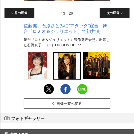
前の画像
13／26
次の画像
佐藤健、石原さとみに“アタック”宣言 舞
台『ロミオ＆ジュリエット』で初共演
舞台『ロミオ＆ジュリエット』製作発表会見に出席し
た石野真子 （C）ORICON DD inc.
画像一覧へ戻る
フォトギャラリー