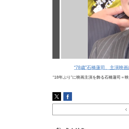
“78歳”石橋蓮司、主演映
“18年ぶり”に映画主演を飾る石橋蓮司＝映画