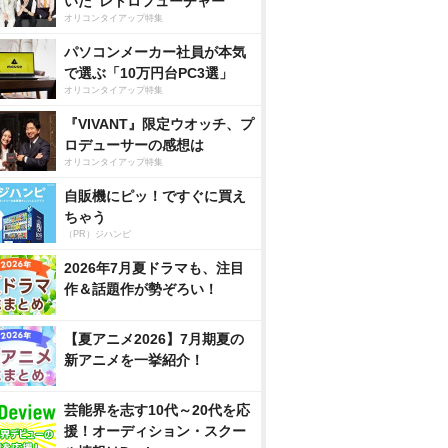
いた”レトロフューチャー”
オリコンタイアップ特集
パソコンメーカー社員が本気
で選ぶ「10万円台PC3選」
オリコンタイアップ特集
『VIVANT』限定ウオッチ、プ
ロデューサーの感想は
オリコンタイアップ特集
自販機にピッ！ですぐに買え
ちゃう
（PR）ジハンピ
2026年7月夏ドラマも、注目
作＆話題作が勢ぞろい！
【夏アニメ2026】7月期夏の
新アニメを一挙紹介！
芸能界を志す10代～20代を応
援！オーディション・スクー