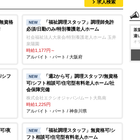
求人検索
/無資格
「福祉調理スタッフ」調理師免許
NEW
備
必須/日勤のみ/特別養護老人ホーム
茶
違
社会福祉法人大泉会/特別養護老人ホーム 玉井
オ
泉陽園
時給1,177円～
アルバイト・パート / 大阪府
/シフ
「週2から可」調理スタッフ/無資格
NEW
可/シフト相談可/住宅型有料老人ホーム/社
会保障完備
株式会社エクシオジャパン/ムート大島南
時給1,225円
アルバイト・パート / 神奈川県
可/夜
「福祉調理スタッフ」無資格可/シ
NEW
フト相談可/住宅型有料老人ホーム