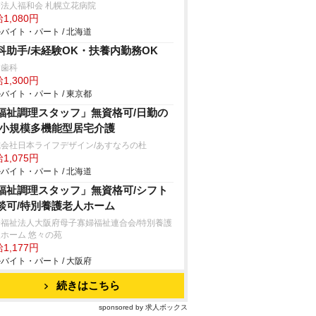
法人福和会 札幌立花病院
1,080円
バイト・パート / 北海道
科助手/未経験OK・扶養内勤務OK
月歯科
1,300円
バイト・パート / 東京都
福祉調理スタッフ」無資格可/日勤の
/小規模多機能型居宅介護
式会社日本ライフデザイン/あすなろの杜
1,075円
バイト・パート / 北海道
福祉調理スタッフ」無資格可/シフト
談可/特別養護老人ホーム
会福祉法人大阪府母子寡婦福祉連合会/特別養護
ホーム 悠々の苑
1,177円
バイト・パート / 大阪府
続きはこちら
sponsored by 求人ボックス