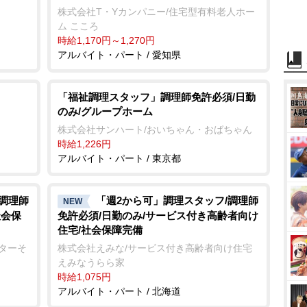
株式会社T・Yカンパニー/住宅型有料老人ホー
ム こころ
時給1,170円～1,270円
アルバイト・パート / 愛知県
「福祉調理スタッフ」調理師免許必須/日勤
のみ/グループホーム
株式会社サンハート/おいちゃん・おばちゃん
時給1,226円
アルバイト・パート / 東京都
/調理師
「週2から可」調理スタッフ/調理師
NEW
社会保
免許必須/日勤のみ/サービス付き高齢者向け
住宅/社会保障完備
ンターそ
株式会社えみな/サービス付き高齢者向け住宅
えみなうらら家
時給1,075円
アルバイト・パート / 北海道