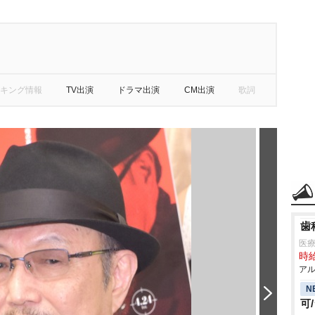
キング情報
TV出演
ドラマ出演
CM出演
歌詞
歯
医
時給
アル
N
可