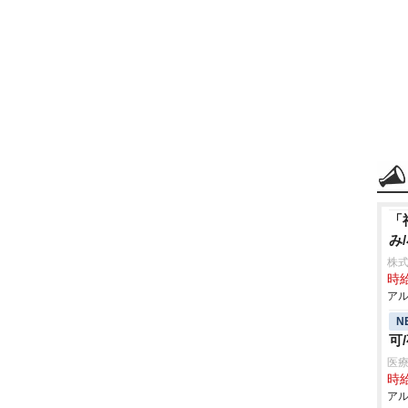
「
み
株
時給
アル
N
可
医
時給
アル