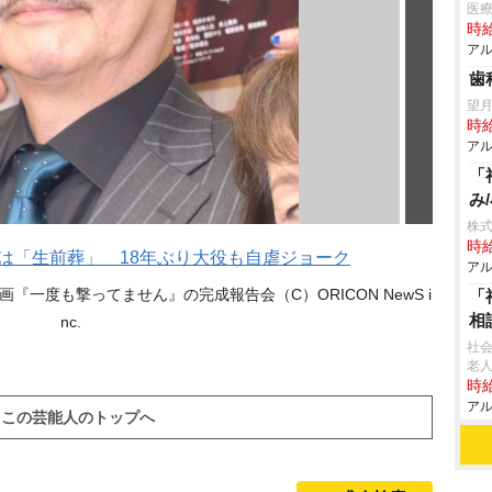
医療
時給
アル
歯
望
時給
アル
「
み
株
時給
画は「生前葬」 18年ぶり大役も自虐ジョーク
アル
『一度も撃ってません』の完成報告会（C）ORICON NewS i
「
相
nc.
社
老人
時給
アル
この芸能人のトップへ