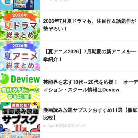
2026年7月夏ドラマも、注目作＆話題作が
勢ぞろい！
【夏アニメ2026】7月期夏の新アニメを一
挙紹介！
芸能界を志す10代～20代を応援！ オーデ
ィション・スクール情報はDeview
漫画読み放題サブスクおすすめ11選【徹底
比較】
オリコン顧客満足度ランキング