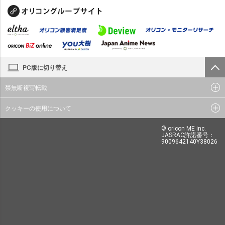
PC版に切り替え
禁無断複写転載
クッキーの使用について
© oricon ME inc.
JASRAC許諾番号：
9009642140Y38026