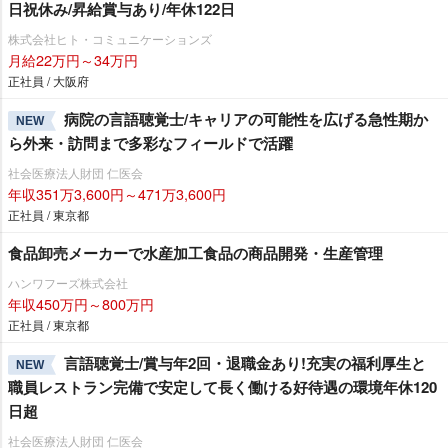
日祝休み/昇給賞与あり/年休122日
株式会社ヒト・コミュニケーションズ
月給22万円～34万円
正社員 / 大阪府
病院の言語聴覚士/キャリアの可能性を広げる急性期か
NEW
ら外来・訪問まで多彩なフィールドで活躍
社会医療法人財団 仁医会
年収351万3,600円～471万3,600円
正社員 / 東京都
食品卸売メーカーで水産加工食品の商品開発・生産管理
ハンワフーズ株式会社
年収450万円～800万円
正社員 / 東京都
言語聴覚士/賞与年2回・退職金あり!充実の福利厚生と
NEW
職員レストラン完備で安定して長く働ける好待遇の環境年休120
日超
社会医療法人財団 仁医会