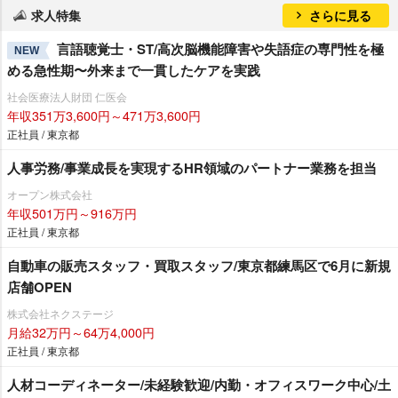
求人特集
さらに見る
言語聴覚士・ST/高次脳機能障害や失語症の専門性を極
NEW
める急性期〜外来まで一貫したケアを実践
社会医療法人財団 仁医会
年収351万3,600円～471万3,600円
正社員 / 東京都
人事労務/事業成長を実現するHR領域のパートナー業務を担当
オープン株式会社
年収501万円～916万円
正社員 / 東京都
自動車の販売スタッフ・買取スタッフ/東京都練馬区で6月に新規
店舗OPEN
株式会社ネクステージ
月給32万円～64万4,000円
正社員 / 東京都
人材コーディネーター/未経験歓迎/内勤・オフィスワーク中心/土