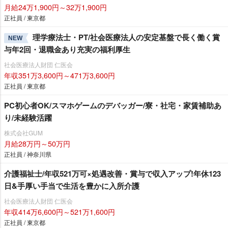
月給24万1,900円～32万1,900円
正社員 / 東京都
理学療法士・PT/社会医療法人の安定基盤で長く働く賞
NEW
与年2回・退職金あり充実の福利厚生
社会医療法人財団 仁医会
年収351万3,600円～471万3,600円
正社員 / 東京都
PC初心者OK/スマホゲームのデバッガー/寮・社宅・家賃補助あ
り/未経験活躍
株式会社GUM
月給28万円～50万円
正社員 / 神奈川県
介護福祉士/年収521万可×処遇改善・賞与で収入アップ!年休123
日&手厚い手当で生活を豊かに入所介護
社会医療法人財団 仁医会
年収414万6,600円～521万1,600円
正社員 / 東京都