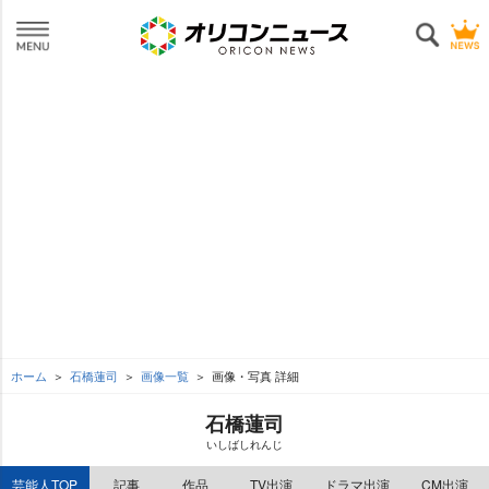
ホーム
石橋蓮司
画像一覧
画像・写真 詳細
石橋蓮司
いしばしれんじ
芸能人TOP
記事
作品
TV出演
ドラマ出演
CM出演