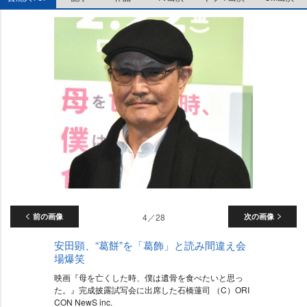
前の画像
4／28
次の画像
安田顕、“葛餅”を「葛飾」と読み間違え会
場爆笑
映画『母を亡くした時、僕は遺骨を食べたいと思っ
た。』完成披露試写会に出席した石橋蓮司 （C）ORI
CON NewS inc.