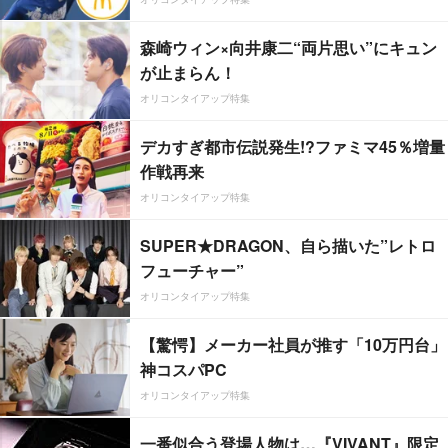
森崎ウィン×向井康二“両片思い”にキュン
が止まらん！
オリコンタイアップ特集
デカすぎ都市伝説発生!?ファミマ45％増量
作戦再来
オリコンタイアップ特集
SUPER★DRAGON、自ら描いた”レトロ
フューチャー”
オリコンタイアップ特集
【驚愕】メーカー社員が推す「10万円台」
神コスパPC
オリコンタイアップ特集
一番似合う登場人物は…『VIVANT』限定