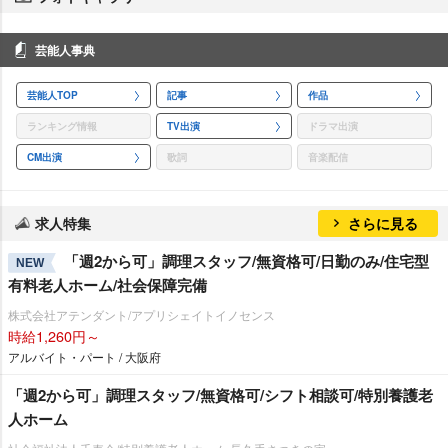
芸能人事典
芸能人TOP
記事
作品
ランキング情報
TV出演
ドラマ出演
CM出演
歌詞
音楽配信
求人特集
さらに見る
「週2から可」調理スタッフ/無資格可/日勤のみ/住宅型
NEW
有料老人ホーム/社会保障完備
株式会社アテンダント/アプリシェイトイノセンス
時給1,260円～
アルバイト・パート / 大阪府
「週2から可」調理スタッフ/無資格可/シフト相談可/特別養護老
人ホーム