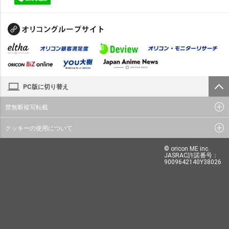
PC版に切り替え
禁無断複写転載
クッキーの使用について
© oricon ME inc.
JASRAC許諾番号：
9009642140Y38026