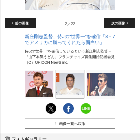
前の画像
2／22
次の画像
新庄剛志監督、侍Jの“世界一”を確信「8－7
でアメリカに勝ってくれたら面白い」
侍Jの“世界一”を確信しているという新庄剛志監督＝
『山下本気うどん』フランチャイズ募集開始記者会見
（C）ORICON NewS inc.
画像一覧へ戻る
フォトギャラリー