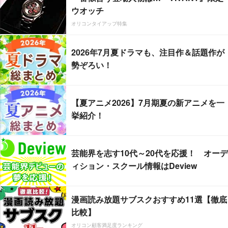
ウオッチ
オリコンタイアップ特集
2026年7月夏ドラマも、注目作＆話題作が
勢ぞろい！
【夏アニメ2026】7月期夏の新アニメを一
挙紹介！
芸能界を志す10代～20代を応援！ オーデ
ィション・スクール情報はDeview
漫画読み放題サブスクおすすめ11選【徹底
比較】
オリコン顧客満足度ランキング