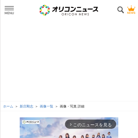
ホーム
新庄剛志
画像一覧
画像・写真 詳細
このニュースを見る
arrow_forward_ios