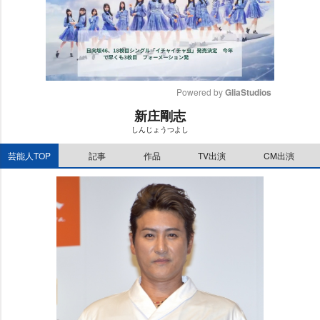
Powered by 
GliaStudios
新庄剛志
M
しんじょうつよし
u
t
芸能人TOP
記事
作品
TV出演
CM出演
e