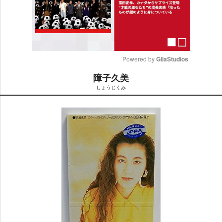
Powered by 
GliaStudios
障子久美
M
しょうじくみ
u
t
e