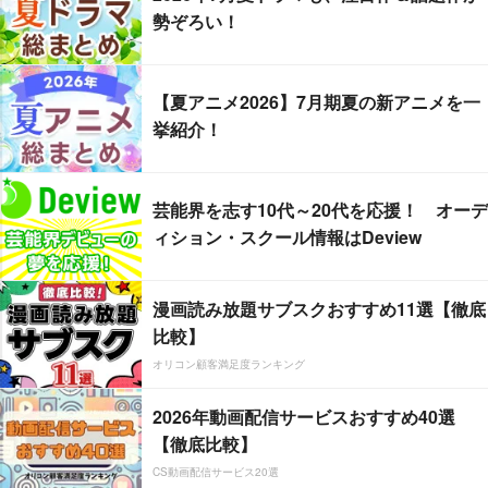
勢ぞろい！
【夏アニメ2026】7月期夏の新アニメを一
挙紹介！
芸能界を志す10代～20代を応援！ オーデ
ィション・スクール情報はDeview
漫画読み放題サブスクおすすめ11選【徹底
比較】
オリコン顧客満足度ランキング
2026年動画配信サービスおすすめ40選
【徹底比較】
CS動画配信サービス20選