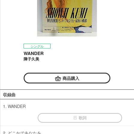
シングル
WANDER
障子久美
商品購入
収録曲
1. WANDER
歌詞
2. どこかであなたを