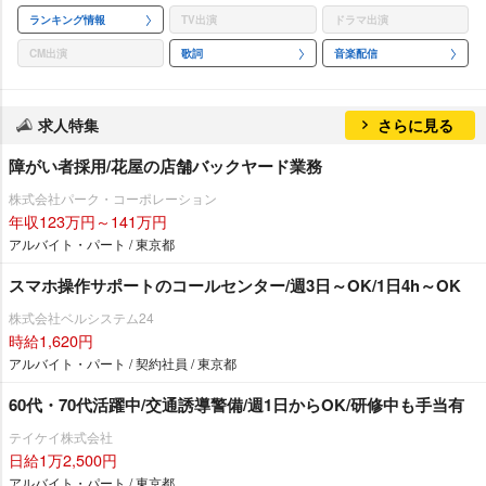
ランキング情報
TV出演
ドラマ出演
CM出演
歌詞
音楽配信
求人特集
さらに見る
障がい者採用/花屋の店舗バックヤード業務
株式会社パーク・コーポレーション
年収123万円～141万円
アルバイト・パート / 東京都
スマホ操作サポートのコールセンター/週3日～OK/1日4h～OK
株式会社ベルシステム24
時給1,620円
アルバイト・パート / 契約社員 / 東京都
60代・70代活躍中/交通誘導警備/週1日からOK/研修中も手当有
テイケイ株式会社
日給1万2,500円
アルバイト・パート / 東京都