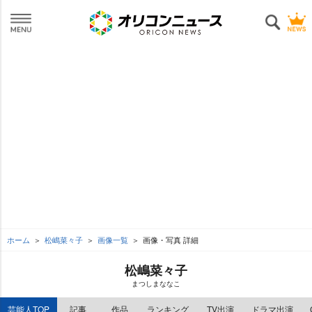
ホーム
松嶋菜々子
画像一覧
画像・写真 詳細
松嶋菜々子
まつしまななこ
芸能人TOP
記事
作品
ランキング
TV出演
ドラマ出演