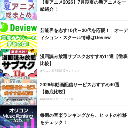
【夏アニメ2026】7月期夏の新アニメを一
挙紹介！
芸能界を志す10代～20代を応援！ オーデ
ィション・スクール情報はDeview
漫画読み放題サブスクおすすめ11選【徹底
比較】
オリコン顧客満足度ランキング
2026年動画配信サービスおすすめ40選
【徹底比較】
CS動画配信サービス20選
毎週の音楽ランキングから、ヒットの推移
をチェック！