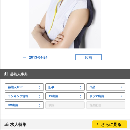
2013-04-24
映画
芸能人事典
芸能人TOP
記事
作品
ランキング情報
TV出演
ドラマ出演
CM出演
歌詞
音楽配信
求人特集
さらに見る