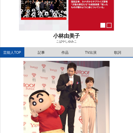
小林由美子
こばやしゆみこ
M
芸能人TOP
記事
作品
TV出演
歌詞
u
t
e