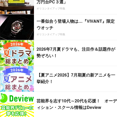
万円台PC３選」
オリコンタイアップ特集
一番似合う登場人物は…『VIVANT』限定
ウオッチ
オリコンタイアップ特集
2026年7月夏ドラマも、注目作＆話題作が
勢ぞろい！
【夏アニメ2026】7月期夏の新アニメを一
挙紹介！
芸能界を志す10代～20代を応援！ オーデ
ィション・スクール情報はDeview