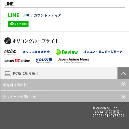
LINE
LINEアカウントメディア
PC版に切り替え
禁無断複写転載
クッキーの使用について
© oricon ME inc.
JASRAC許諾番号：
9009642140Y38026