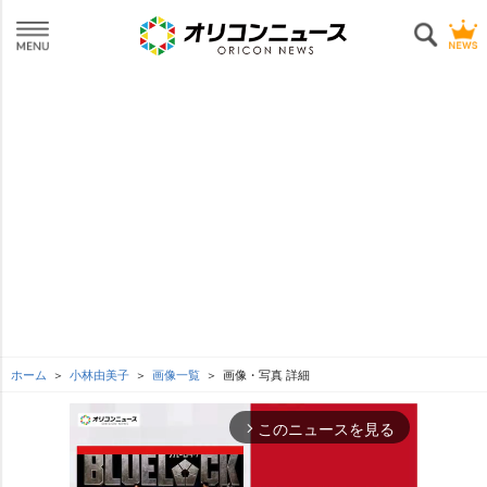
ホーム
小林由美子
画像一覧
画像・写真 詳細
このニュースを見る
arrow_forward_ios