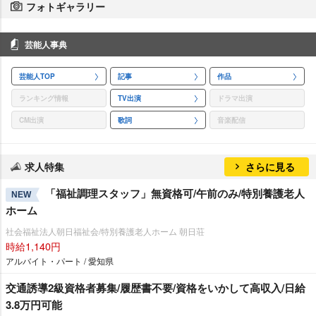
フォトギャラリー
芸能人事典
芸能人TOP
記事
作品
ランキング情報
TV出演
ドラマ出演
CM出演
歌詞
音楽配信
求人特集
さらに見る
「福祉調理スタッフ」無資格可/午前のみ/特別養護老人
NEW
ホーム
社会福祉法人朝日福祉会/特別養護老人ホーム 朝日荘
時給1,140円
アルバイト・パート / 愛知県
交通誘導2級資格者募集/履歴書不要/資格をいかして高収入/日給
3.8万円可能