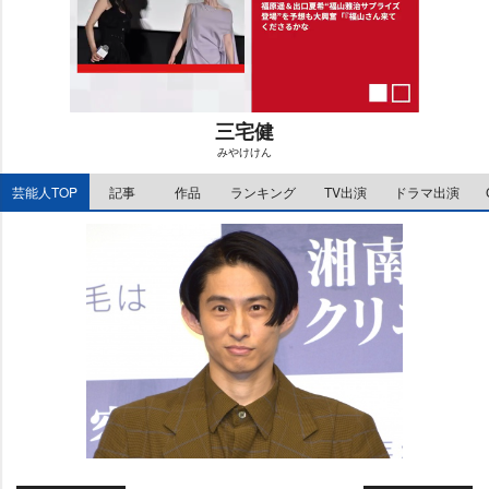
三宅健
みやけけん
M
芸能人TOP
記事
作品
ランキング
TV出演
ドラマ出演
u
t
e