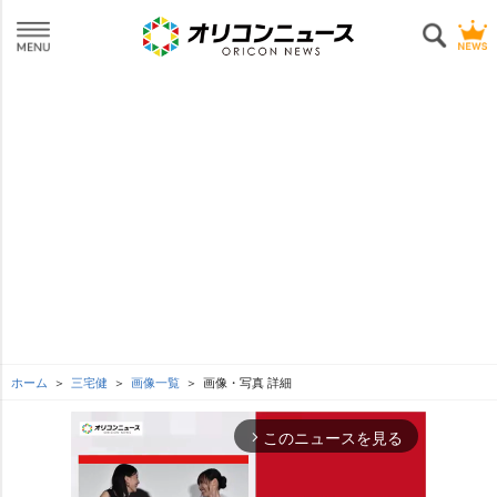
ホーム
三宅健
画像一覧
画像・写真 詳細
このニュースを見る
arrow_forward_ios