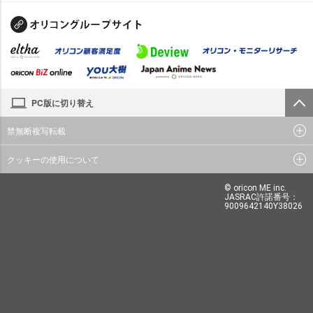
PC版に切り替え
禁無断複写転載
クッキーの使用について
© oricon ME inc.
JASRAC許諾番号：
9009642140Y38026