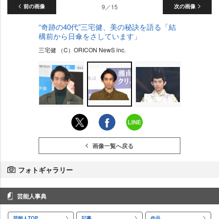
前の画像
9／15
次の画像
“奇跡の40代”三宅健、美の秘訣を語る「結
構前から日傘をさしています」
三宅健 （C）ORICON NewS inc.
画像一覧へ戻る
フォトギャラリー
芸能人事典
芸能人TOP
記事
作品