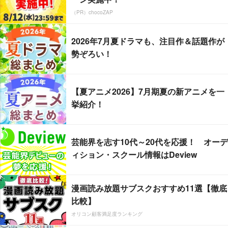
（PR）chocoZAP
2026年7月夏ドラマも、注目作＆話題作が
勢ぞろい！
【夏アニメ2026】7月期夏の新アニメを一
挙紹介！
芸能界を志す10代～20代を応援！ オーデ
ィション・スクール情報はDeview
漫画読み放題サブスクおすすめ11選【徹底
比較】
オリコン顧客満足度ランキング