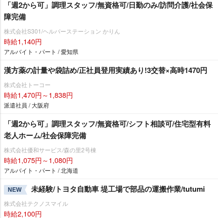
「週2から可」調理スタッフ/無資格可/日勤のみ/訪問介護/社会保
障完備
株式会社S301/ヘルパーステーション かりん
時給1,140円
アルバイト・パート / 愛知県
漢方薬の計量や袋詰め/正社員登用実績あり!3交替×高時1470円
株式会社トーコー
時給1,470円～1,838円
派遣社員 / 大阪府
「週2から可」調理スタッフ/無資格可/シフト相談可/住宅型有料
老人ホーム/社会保障完備
株式会社優和サービス/森の里2号棟
時給1,075円～1,080円
アルバイト・パート / 北海道
未経験/トヨタ自動車 堤工場で部品の運搬作業/tutumi
NEW
株式会社テクノスマイル
時給2,100円