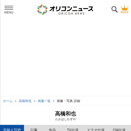
ホーム
高橋和也
画像一覧
画像・写真 詳細
高橋和也
たかはしかず
芸能人TOP
記事
作品
TV出演
ドラマ出演
CM出演