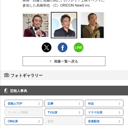
参加した高橋和也 （C）ORICON NewS inc.
画像一覧へ戻る
フォトギャラリー
芸能人事典
芸能人TOP
記事
作品
ランキング情報
TV出演
ドラマ出演
CM出演
歌詞
音楽配信