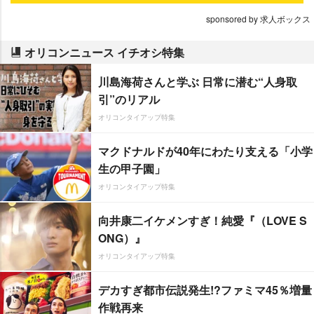
sponsored by 求人ボックス
オリコンニュース イチオシ特集
川島海荷さんと学ぶ 日常に潜む“人身取
引”のリアル
オリコンタイアップ特集
マクドナルドが40年にわたり支える「小学
生の甲子園」
オリコンタイアップ特集
向井康二イケメンすぎ！純愛『（LOVE S
ONG）』
オリコンタイアップ特集
デカすぎ都市伝説発生!?ファミマ45％増量
作戦再来