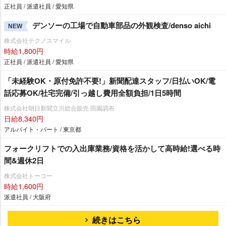
正社員 / 派遣社員 / 愛知県
デンソーの工場で自動車部品の外観検査/denso aichi
NEW
株式会社テクノスマイル
時給1,800円
正社員 / 派遣社員 / 愛知県
「未経験OK・原付免許不要!」新聞配達スタッフ/日払いOK/電
話応募OK/社宅完備/引っ越し費用全額負担/1日5時間
株式会社朝日新聞立川総合販売 田園調布
日給8,340円
アルバイト・パート / 東京都
フォークリフトでの入出庫業務/資格を活かして高時給!選べる時
間&週休2日
株式会社トーコー
時給1,600円
派遣社員 / 大阪府
続きはこちら