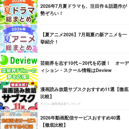
2026年7月夏ドラマも、注目作＆話題作が
勢ぞろい！
【夏アニメ2026】7月期夏の新アニメを一
挙紹介！
芸能界を志す10代～20代を応援！ オーデ
ィション・スクール情報はDeview
漫画読み放題サブスクおすすめ11選【徹底
比較】
オリコン顧客満足度ランキング
2026年動画配信サービスおすすめ40選
【徹底比較】