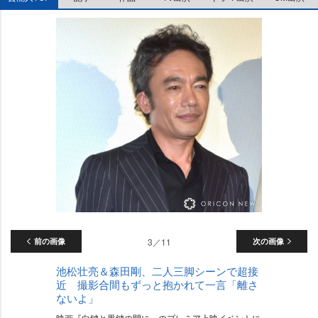
前の画像
3／11
次の画像
池松壮亮＆森田剛、二人三脚シーンで超接
近 撮影合間もずっと抱かれて一言「離さ
ないよ」
映画『白鍵と黒鍵の間に』のプレミア上映イベントに