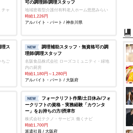
可の調理師/調理スタッフ
 チャ
地域密着型介護付有料老人ホーム悠悠みらい
時給1,226円
アルバイト・パート / 神奈川県
調理ス
調理補助スタッフ・無資格可の調
NEW
理師/調理スタッフ
いちご
名阪食品株式会社 ローズコミュニティ・緑地
内の厨房
時給1,180円～1,280円
アルバイト・パート / 大阪府
フォークリフト作業/土日休み/フォ
NEW
ークリフトの資格・実務経験「カウンタ
ー」をお持ちの方/摂津市
株式会社テクノ・サービス 働くナビ
時給1,700円
派遣社員 / 大阪府