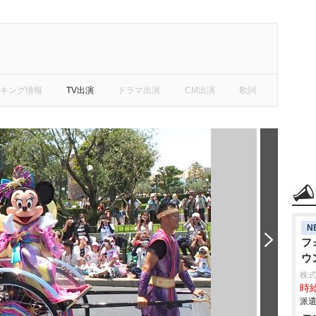
キング情報
TV出演
ドラマ出演
CM出演
歌詞
N
フ
ウ
株式
時給
派遣