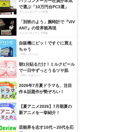
パソコンメーカー社員が本気
で選ぶ「10万円台PC3選」
オリコンタイアップ特集
「別班のよう」腕時計で『VIV
ANT』の世界観再現
オリコンタイアップ特集
自販機にピッ！ですぐに買え
ちゃう
（PR）ジハンピ
朝1分貼るだけ！ミルクピール
で一日中ずっとうるツヤ肌
（PR）サボリーノ
2026年7月夏ドラマも、注目
作＆話題作が勢ぞろい！
【夏アニメ2026】7月期夏の
新アニメを一挙紹介！
芸能界を志す10代～20代を応