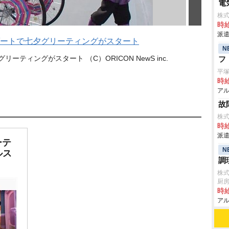
電
株
時給
派遣
ートで七夕グリーティングがスタート
N
ティングがスタート （C）ORICON NewS inc.
フ
平
時給
アル
故
株
時給
派遣
ーテ
N
ルス
調
株
厨
時給
アル