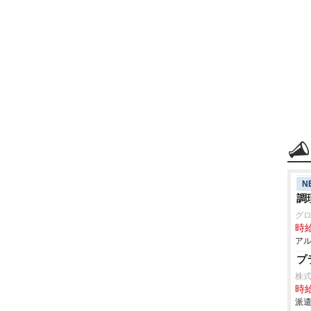
N
調
グ
時給
アル
プ
株
時給
派遣