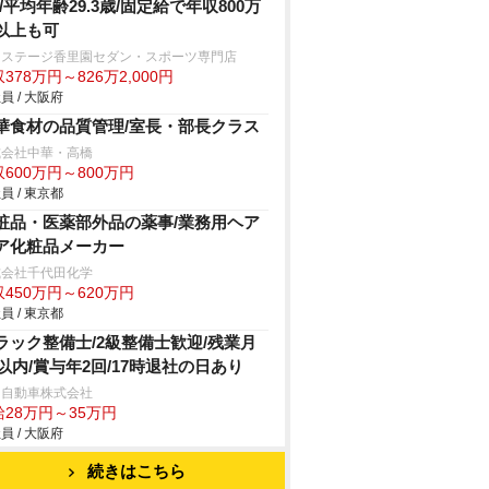
!/平均年齢29.3歳/固定給で年収800万
以上も可
クステージ香里園セダン・スポーツ専門店
378万円～826万2,000円
員 / 大阪府
華食材の品質管理/室長・部長クラス
式会社中華・高橋
600万円～800万円
員 / 東京都
粧品・医薬部外品の薬事/業務用ヘア
ア化粧品メーカー
式会社千代田化学
450万円～620万円
員 / 東京都
ラック整備士/2級整備士歓迎/残業月
h以内/賞与年2回/17時退社の日あり
日自動車株式会社
給28万円～35万円
員 / 大阪府
続きはこちら