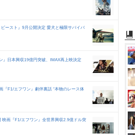
ビースト』9月公開決定 愛犬と極限サバイバ
ン』日本興収19億円突破、IMAX再上映決定
『F1/エフワン』劇伴裏話 “本物のレース体
映画『F1/エフワン』全世界興収2.9億ドル突