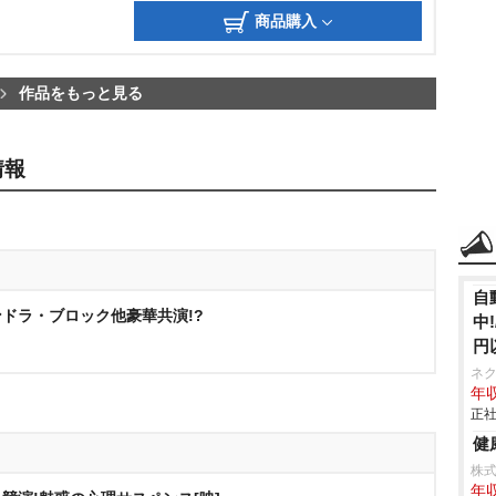
商品購入
作品をもっと見る
情報
自
ドラ・ブロック他豪華共演!?
中
円
ネ
年収
正社
健
株
年収