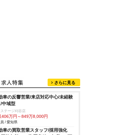
さらに見る
動車の反響営業/来店対応中心/未経験
K/中域型
クステージ刈谷店
406万円～849万8,000円
員 / 愛知県
動車の買取営業スタッフ/採用強化