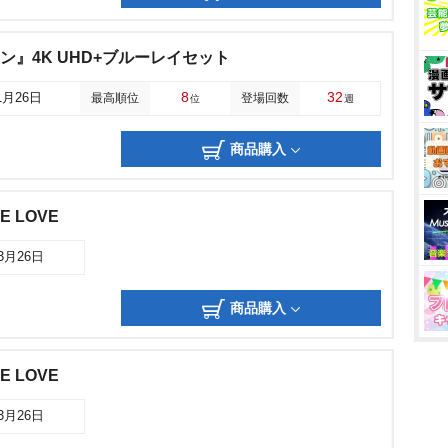
ワン』4K UHD+ブルーレイセット
8
32
1月26日
最高順位
登場回数
位
週
商品購入
 LOVE
03月26日
商品購入
 LOVE
03月26日