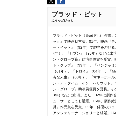
ブラッド・ピット
ぶらっどぴっと
ブラッド・ピット（Brad Pitt） 俳
ック』で映画初主演。91年、映画『テ
ー・イット』（92年）で脚光を浴び
4年）、『セブン』（95年）などに出
ン・グローブ賞』助演男優賞を受賞。
ト・クラブ』（99年）、『ベンジャミ
（01年）、『トロイ』（04年）、『Mr
奇な人生』（08年）、『マネーボール
ン・ア・タイム・イン・ハリウッド』で
ン・グローブ』助演男優賞を受賞。そ
3年）などに出演。また、02年に製作
ューサーとしても活躍。16年、製作総
賞』作品賞を受賞。00年、俳優のジェ
アンジェリーナ・ジョリーと結婚。16