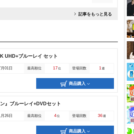
記事をもっと見る
K UHD+ブルーレイ セット
17
1
7月01日
最高順位
登場回数
位
週
商品購入
フワン』ブルーレイ+DVDセット
4
36
1月26日
最高順位
登場回数
位
週
商品購入