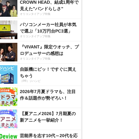
CROWN HEAD、結成1周年で
見えた”バンドらしさ”
オリコンタイアップ特集
パソコンメーカー社員が本気
で選ぶ「10万円台PC3選」
オリコンタイアップ特集
『VIVANT』限定ウオッチ、プ
ロデューサーの感想は
オリコンタイアップ特集
自販機にピッ！ですぐに買え
ちゃう
（PR）ジハンピ
2026年7月夏ドラマも、注目
作＆話題作が勢ぞろい！
【夏アニメ2026】7月期夏の
新アニメを一挙紹介！
芸能界を志す10代～20代を応