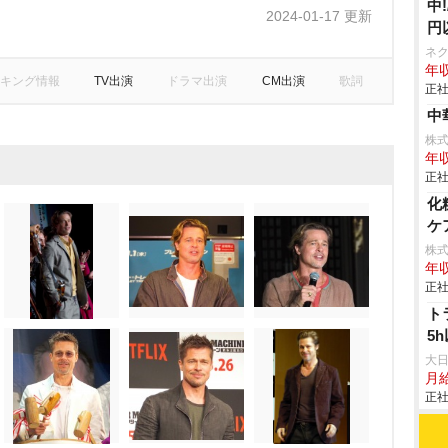
中
2024-01-17 更新
円
ネ
年収
キング情報
TV出演
ドラマ出演
CM出演
歌詞
正社
中
株
年収
正社
化
ケ
株
年収
正社
ト
5
大
月
正社