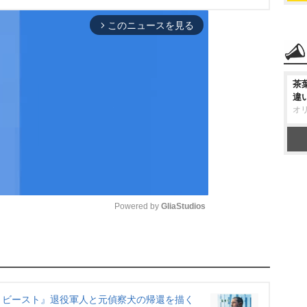
このニュースを見る
arrow_forward_ios
茶
違
オ
Powered by 
GliaStudios
M
u
t
・ビースト』退役軍人と元偵察犬の帰還を描く
e