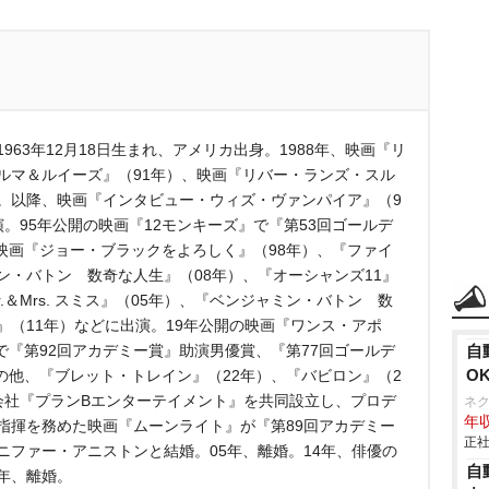
優。1963年12月18日生まれ、アメリカ出身。1988年、映画『リ
ルマ＆ルイーズ』（91年）、映画『リバー・ランズ・スル
る。以降、映画『インタビュー・ウィズ・ヴァンパイア』（9
演。95年公開の映画『12モンキーズ』で『第53回ゴールデ
映画『ジョー・ブラックをよろしく』（98年）、『ファイ
ン・バトン 数奇な人生』（08年）、『オーシャンズ11』
.＆Mrs. スミス』（05年）、『ベンジャミン・バトン 数
』（11年）などに出演。19年公開の映画『ワンス・アポ
『第92回アカデミー賞』助演男優賞、『第77回ゴールデ
自
O
の他、『ブレット・トレイン』（22年）、『バビロン』（2
会社『プランBエンターテイメント』を共同設立し、プロデ
ネ
年収
指揮を務めた映画『ムーンライト』が『第89回アカデミー
正社
ニファー・アニストンと結婚。05年、離婚。14年、俳優の
自
年、離婚。