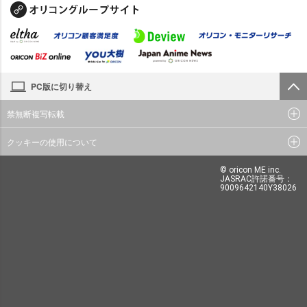
PC版に切り替え
禁無断複写転載
クッキーの使用について
© oricon ME inc.
JASRAC許諾番号：
9009642140Y38026