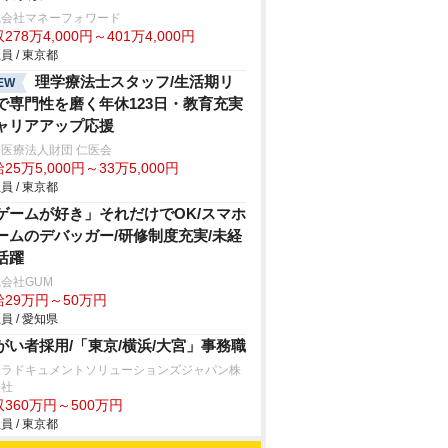
式会社マネーフォワード
278万4,000円～401万4,000円
員 / 東京都
理学療法士スタッフ/生活期リ
EW
で専門性を磨く年休123日・教育充実
ャリアアップ応援
医療法人財団 仁医会
25万5,000円～33万5,000円
員 / 東京都
ゲームが好き」それだけでOK/スマホ
ームのデバッガー/研修制度充実/未経
活躍
会社GUM
給29万円～50万円
員 / 愛知県
がい者採用/「東京/横浜/大宮」事務職
セラドキュメントソリューションズジャパン株
会社
360万円～500万円
員 / 東京都