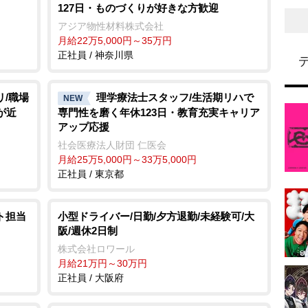
127日・ものづくりが好きな方歓迎
アジア物性材料株式会社
月給22万5,000円～35万円
正社員 / 神奈川県
リ/職場
理学療法士スタッフ/生活期リハで
NEW
が近
専門性を磨く年休123日・教育充実キャリア
アップ応援
社会医療法人財団 仁医会
月給25万5,000円～33万5,000円
正社員 / 東京都
ト担当
小型ドライバー/日勤/夕方退勤/未経験可/大
阪/週休2日制
株式会社ロワール
月給21万円～30万円
正社員 / 大阪府