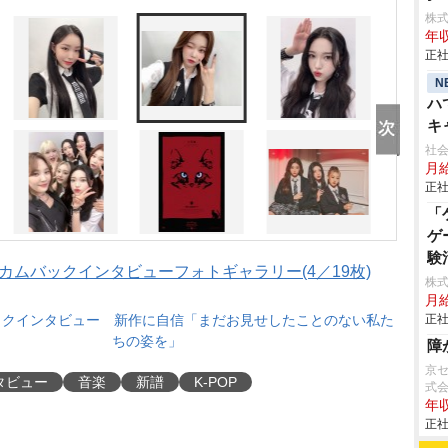
株
年収
正社
N
ハ
キ
社会
月給
正社
「
ゲ
験
e、カムバックインタビューフォトギャラリー(4／19枚)
株式
月
正社
カムバックインタビュー 新作に自信「まだお見せしたことのない私た
ちの姿を」
障
京
タビュー
音楽
新譜
K-POP
式
年収
正社