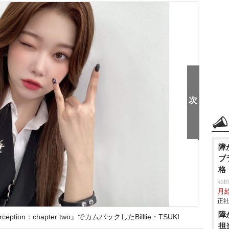
障
ブ
格
ko
月
正社
障
erception：chapter two』でカムバックしたBilllie・TSUKI
担