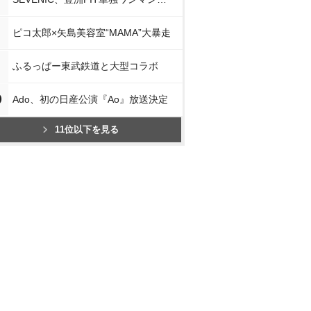
ピコ太郎×矢島美容室“MAMA”大暴走
ふるっぱー東武鉄道と大型コラボ
0
Ado、初の日産公演『Ao』放送決定
11位以下を見る