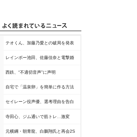
テオくん、加藤乃愛との破局を発表
レインボー池田、佐藤佳奈と電撃婚
西鉄、“不適切音声”に声明
自宅で「温泉卵」を簡単に作る方法
セイレーン役声優、選考理由を告白
寺田心、ジム通いで筋トレ…激変
元横綱・朝青龍、白鵬翔氏と再会2S