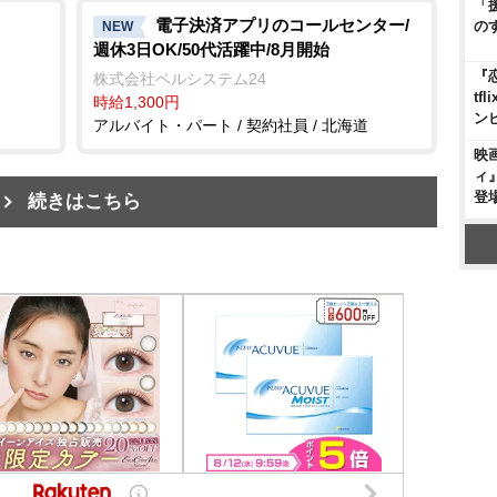
「
電子決済アプリのコールセンター/
の
NEW
週休3日OK/50代活躍中/8月開始
『
株式会社ベルシステム24
t
時給1,300円
ン
アルバイト・パート / 契約社員 / 北海道
映
ィ
登
続きはこちら