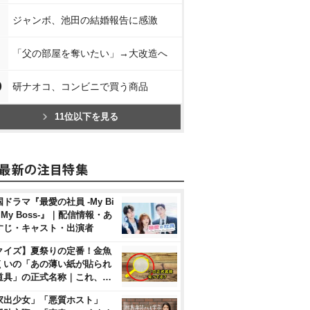
ジャンボ、池田の結婚報告に感激
「父の部屋を奪いたい」→大改造へ
0
研ナオコ、コンビニで買う商品
11位以下を見る
ドラマ『最愛の社員 -My Bi
, My Boss-』｜配信情報・あ
すじ・キャスト・出演者
クイズ】夏祭りの定番！金魚
くいの「あの薄い紙が貼られ
道具」の正式名称｜これ、…
家出少女」「悪質ホスト」