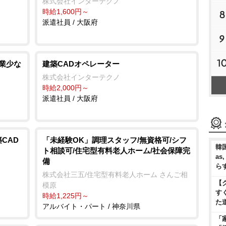
株式会社インターテクノ
時給1,600円～
8
派遣社員 / 大阪府
9
1
残業少な
建築CADオペレーター
株式会社インターテクノ
時給2,000円～
派遣社員 / 大阪府
CAD
「未経験OK」調理スタッフ/無資格可/シフ
韓国
ト相談可/住宅型有料老人ホーム/社会保障完
as
備
ら
株式会社三五/住宅型有料老人ホーム さんご相
【
模原
す
時給1,225円～
た
アルバイト・パート / 神奈川県
「