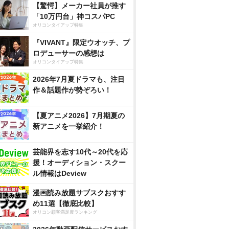
【驚愕】メーカー社員が推す
「10万円台」神コスパPC
オリコンタイアップ特集
『VIVANT』限定ウオッチ、プ
ロデューサーの感想は
オリコンタイアップ特集
2026年7月夏ドラマも、注目
作＆話題作が勢ぞろい！
【夏アニメ2026】7月期夏の
新アニメを一挙紹介！
芸能界を志す10代～20代を応
援！オーディション・スクー
ル情報はDeview
漫画読み放題サブスクおすす
め11選【徹底比較】
オリコン顧客満足度ランキング