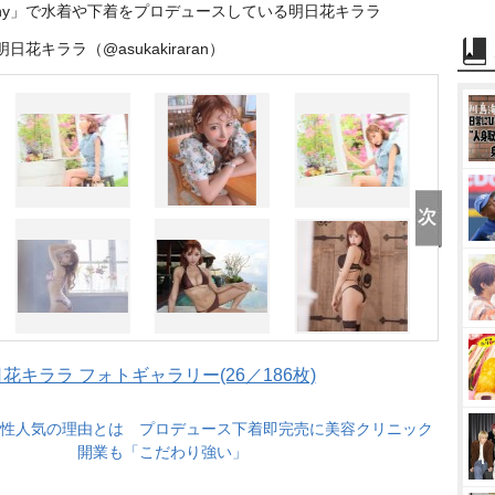
unny」で水着や下着をプロデュースしている明日花キララ
花キララ（@asukakiraran）
キララ フォトギャラリー(26／186枚)
性人気の理由とは プロデュース下着即完売に美容クリニック
開業も「こだわり強い」