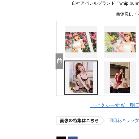
自社アパレルブランド「whip b
画像提供：明日
「セクシーすぎ」明日花
明日花キララ女