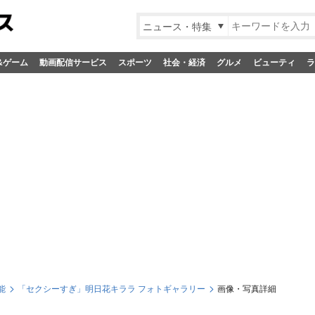
ニュース・特集
&ゲーム
動画配信サービス
スポーツ
社会・経済
グルメ
ビューティ
ラ
能
「セクシーすぎ」明日花キララ フォトギャラリー
画像・写真詳細