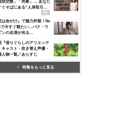
援助交際」「売春」… あなた
すぐそばにある“人身取引…
恋は命がけ』で魅力炸裂！Ne
flixで今すぐ観たい…パク・ウ
ビンの名演が光る…
画『借りぐらしのアリエッテ
』キャスト・吹き替え声優・
場人物一覧／あらすじ
特集をもっと見る