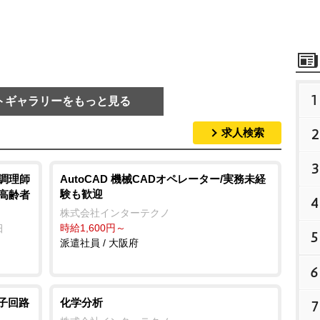
1
トギャラリーをもっと見る
2
求人検索
3
/調理師
AutoCAD 機械CADオペレーター/実務未経
験も歓迎
き高齢者
4
株式会社インターテクノ
時給1,600円～
田
5
派遣社員 / 大阪府
6
子回路
化学分析
7