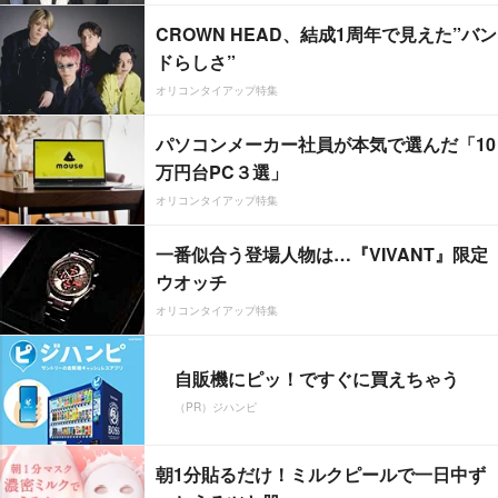
CROWN HEAD、結成1周年で見えた”バン
ドらしさ”
オリコンタイアップ特集
パソコンメーカー社員が本気で選んだ「10
万円台PC３選」
オリコンタイアップ特集
一番似合う登場人物は…『VIVANT』限定
ウオッチ
オリコンタイアップ特集
自販機にピッ！ですぐに買えちゃう
（PR）ジハンピ
朝1分貼るだけ！ミルクピールで一日中ず