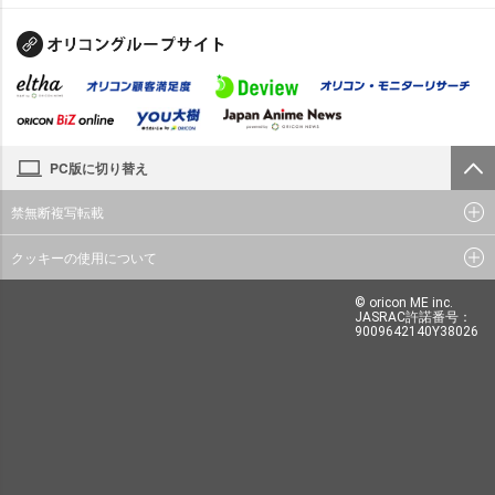
PC版に切り替え
禁無断複写転載
クッキーの使用について
© oricon ME inc.
JASRAC許諾番号：
9009642140Y38026