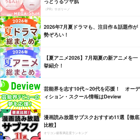
っとうるツヤ肌
（PR）サボリーノ
2026年7月夏ドラマも、注目作＆話題作が
勢ぞろい！
【夏アニメ2026】7月期夏の新アニメを一
挙紹介！
芸能界を志す10代～20代を応援！ オーデ
ィション・スクール情報はDeview
漫画読み放題サブスクおすすめ11選【徹底
比較】
オリコン顧客満足度ランキング