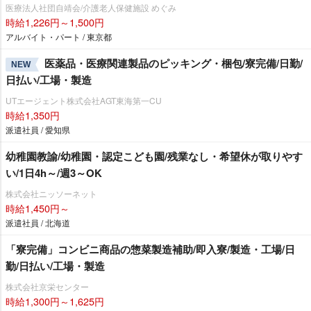
医療法人社団自靖会/介護老人保健施設 めぐみ
時給1,226円～1,500円
アルバイト・パート / 東京都
医薬品・医療関連製品のピッキング・梱包/寮完備/日勤/
NEW
日払い/工場・製造
UTエージェント株式会社AGT東海第一CU
時給1,350円
派遣社員 / 愛知県
幼稚園教諭/幼稚園・認定こども園/残業なし・希望休が取りやす
い/1日4h～/週3～OK
株式会社ニッソーネット
時給1,450円～
派遣社員 / 北海道
「寮完備」コンビニ商品の惣菜製造補助/即入寮/製造・工場/日
勤/日払い/工場・製造
株式会社京栄センター
時給1,300円～1,625円