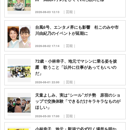
｜芸能｜
2026-06-03 12:13
台風6号、エンタメ界にも影響 杜このみや市
川由紀乃のイベントが延期に
｜芸能｜
2026-06-02 17:14
72歳・小林幸子、地元でマシンに乗る姿を披
露 歌うこと「以外に仕事があってもいいの
だ」
｜芸能｜
2026-06-01 22:00
天童よしみ、実は“シール”ガチ勢 原宿のショ
ップで交換体験「できるだけキラキラなものが
ほしい」
｜芸能｜
2026-05-30 17:00
小林幸子、地元・新潟で必ず行く場所を明か