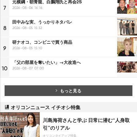
元横綱・朝青龍、白鵬翔氏と再会2S
7
2026-08-06 16:16
田中みな実、うっかりネタバレ
8
2026-08-05 15:32
研ナオコ、コンビニで買う商品
9
2026-08-05 15:10
「父の部屋を奪いたい」→大改造へ
10
2026-08-07 07:00
もっと見る
オリコンニュース イチオシ特集
川島海荷さんと学ぶ 日常に潜む“人身取
引”のリアル
オリコンタイアップ特集