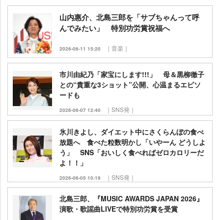
山内惠介、北島三郎を「サブちゃんって呼
んでみたい」 特別功労賞祝福へ
｜音楽｜
2026-06-11 15:20
市川由紀乃「家宝にします!!!」 母＆黒柳徹子
との“貴重な3ショット”公開、心温まるエピソ
ードも
｜SNS発｜
2026-06-07 12:40
氷川きよし、ダイエット中にさくらんぼの食べ
放題へ 食べた粒数明かし「いやーん どうしよ
う」 SNS「おいしく食べればゼロカロリーだ
よ！！」
｜SNS発｜
2026-06-05 10:19
北島三郎、『MUSIC AWARDS JAPAN 2026』
演歌・歌謡曲LIVEで特別功労賞を受賞