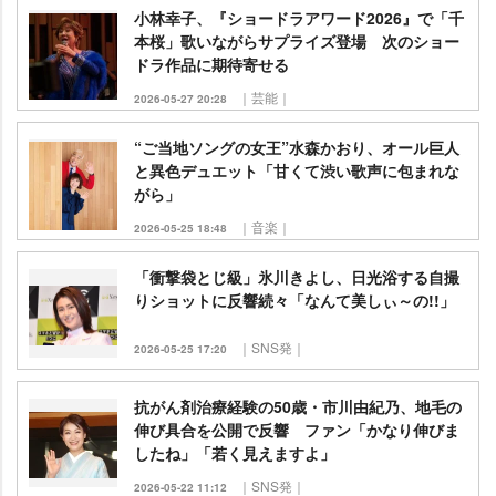
小林幸子、『ショードラアワード2026』で「千
本桜」歌いながらサプライズ登場 次のショー
ドラ作品に期待寄せる
｜芸能｜
2026-05-27 20:28
“ご当地ソングの女王”水森かおり、オール巨人
と異色デュエット「甘くて渋い歌声に包まれな
がら」
｜音楽｜
2026-05-25 18:48
「衝撃袋とじ級」氷川きよし、日光浴する自撮
りショットに反響続々「なんて美しぃ～の!!」
｜SNS発｜
2026-05-25 17:20
抗がん剤治療経験の50歳・市川由紀乃、地毛の
伸び具合を公開で反響 ファン「かなり伸びま
したね」「若く見えますよ」
｜SNS発｜
2026-05-22 11:12