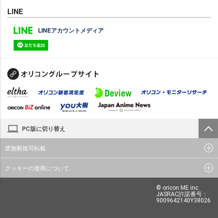
LINE
LINEアカウントメディア
PC版に切り替え
禁無断複写転載
クッキーの使用について
© oricon ME inc.
JASRAC許諾番号：
9009642140Y38026