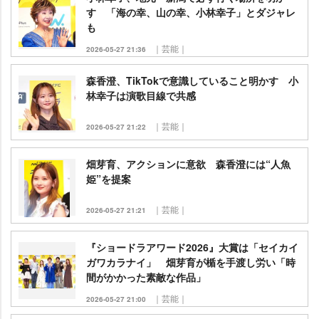
す 「海の幸、山の幸、小林幸子」とダジャレ
も
｜芸能｜
2026-05-27 21:36
森香澄、TikTokで意識していること明かす 小
林幸子は演歌目線で共感
｜芸能｜
2026-05-27 21:22
畑芽育、アクションに意欲 森香澄には“人魚
姫”を提案
｜芸能｜
2026-05-27 21:21
『ショードラアワード2026』大賞は「セイカイ
ガワカラナイ」 畑芽育が楯を手渡し労い「時
間がかかった素敵な作品」
｜芸能｜
2026-05-27 21:00