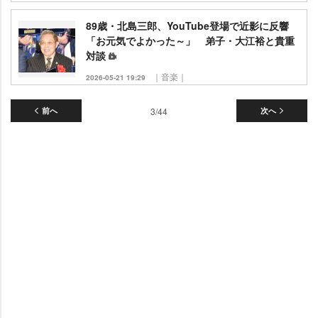
89歳・北島三郎、YouTube登場で近影に反響
「お元気でよかった～」 弟子・大江裕と貴重
対談
｜音楽｜
2026-05-21 19:29
前へ
3/44
次へ