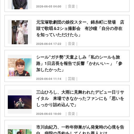
｜音楽｜
2026-06-05 04:00
元宝塚歌劇団の娘役スター、錦糸町に登場 店
頭で歌唱＆2ショ撮影会 有沙瞳「自分の存在
を知っていただけたら」
｜音楽｜
2026-06-04 17:22
シール“ガチ勢”天童よしみ「私のシールも旅
路」1日店長を報告で反響「かわいい～」「参
加したかった」
｜芸能｜
2026-06-04 11:14
三山ひろし、大雨に見舞われたデビュー日リサ
イタル 来場できなかったファンにも「思いを
しっかり詰め込んで」
｜音楽｜
2026-06-03 19:00
市川由紀乃、一昨年卵巣がん発覚時の心境を告
白 病院の予約をしてくれた恩人とは