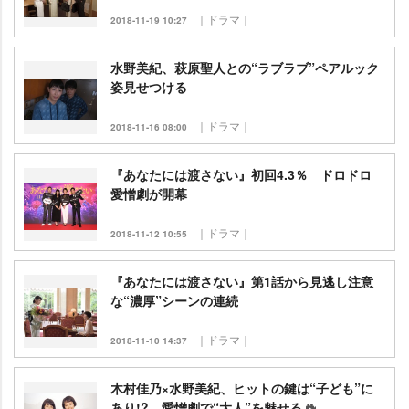
｜ドラマ｜
2018-11-19 10:27
水野美紀、萩原聖人との“ラブラブ”ペアルック
姿見せつける
｜ドラマ｜
2018-11-16 08:00
『あなたには渡さない』初回4.3％ ドロドロ
愛憎劇が開幕
｜ドラマ｜
2018-11-12 10:55
『あなたには渡さない』第1話から見逃し注意
な“濃厚”シーンの連続
｜ドラマ｜
2018-11-10 14:37
木村佳乃×水野美紀、ヒットの鍵は“子ども”に
あり!? 愛憎劇で“大人”を魅せる