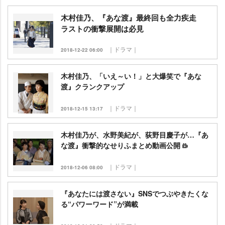
木村佳乃、『あな渡』最終回も全力疾走
ラストの衝撃展開は必見
｜ドラマ｜
2018-12-22 06:00
木村佳乃、「いえ～い！」と大爆笑で『あな
渡』クランクアップ
｜ドラマ｜
2018-12-15 13:17
木村佳乃が、水野美紀が、荻野目慶子が…『あ
な渡』衝撃的なせりふまとめ動画公開
｜ドラマ｜
2018-12-06 08:00
『あなたには渡さない』SNSでつぶやきたくな
る“パワーワード”が満載