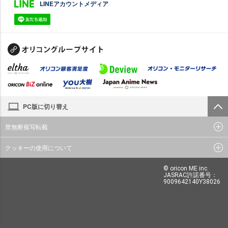
LINEアカウントメディア
PC版に切り替え
禁無断複写転載
クッキーの使用について
© oricon ME inc.
JASRAC許諾番号：
9009642140Y38026