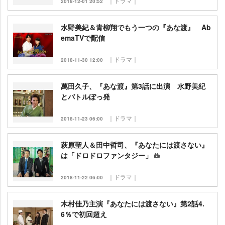
｜ドラマ｜
2018-12-01 20:52
水野美紀＆青柳翔でもう一つの『あな渡』 Ab
emaTVで配信
｜ドラマ｜
2018-11-30 12:00
萬田久子、『あな渡』第3話に出演 水野美紀
とバトルぼっ発
｜ドラマ｜
2018-11-23 06:00
萩原聖人＆田中哲司、『あなたには渡さない』
は「ドロドロファンタジー」
｜ドラマ｜
2018-11-22 06:00
木村佳乃主演『あなたには渡さない』第2話4.
6％で初回超え