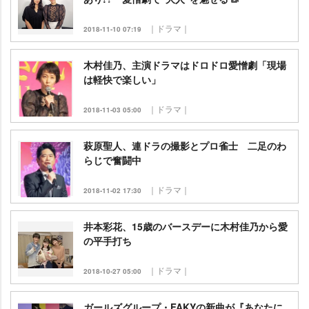
｜ドラマ｜
2018-11-10 07:19
木村佳乃、主演ドラマはドロドロ愛憎劇「現場
は軽快で楽しい」
｜ドラマ｜
2018-11-03 05:00
萩原聖人、連ドラの撮影とプロ雀士 二足のわ
らじで奮闘中
｜ドラマ｜
2018-11-02 17:30
井本彩花、15歳のバースデーに木村佳乃から愛
の平手打ち
｜ドラマ｜
2018-10-27 05:00
ガールズグループ・FAKYの新曲が『あなたに