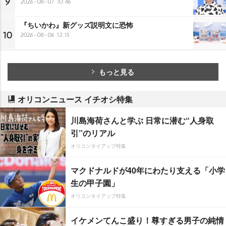
9
2026-08-07 10:46
『ちいかわ』新グッズ説明文に恐怖
10
2026-08-06 12:15
もっと見る
オリコンニュース イチオシ特集
川島海荷さんと学ぶ 日常に潜む“人身取
引”のリアル
オリコンタイアップ特集
マクドナルドが40年にわたり支える「小学
生の甲子園」
オリコンタイアップ特集
イケメンてんこ盛り！尊すぎる男子の純情