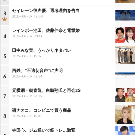
セイレーン役声優、選考理由を告白
3
2026-08-07 12:00
レインボー池田、佐藤佳奈と電撃婚
4
2026-08-07 20:00
田中みな実、うっかりネタバレ
5
2026-08-05 15:32
西鉄、“不適切音声”に声明
6
2026-08-07 12:34
元横綱・朝青龍、白鵬翔氏と再会2S
7
2026-08-06 16:16
研ナオコ、コンビニで買う商品
8
2026-08-05 15:10
寺田心、ジム通いで筋トレ…激変