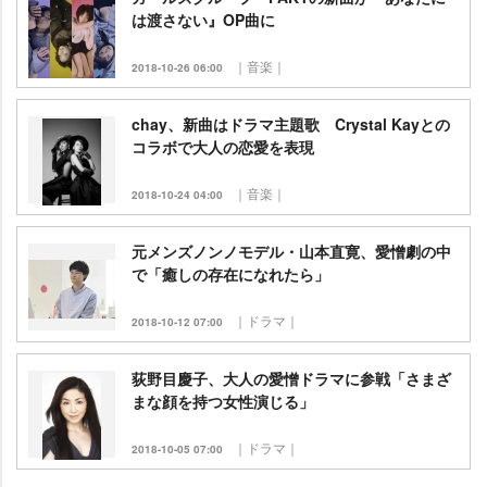
は渡さない』OP曲に
｜音楽｜
2018-10-26 06:00
chay、新曲はドラマ主題歌 Crystal Kayとの
コラボで大人の恋愛を表現
｜音楽｜
2018-10-24 04:00
元メンズノンノモデル・山本直寛、愛憎劇の中
で「癒しの存在になれたら」
｜ドラマ｜
2018-10-12 07:00
荻野目慶子、大人の愛憎ドラマに参戦「さまざ
まな顔を持つ女性演じる」
｜ドラマ｜
2018-10-05 07:00