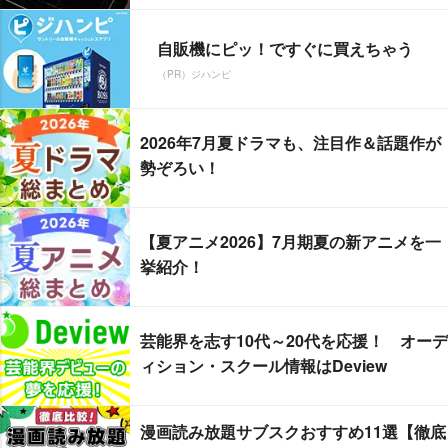
自販機にピッ！ですぐに買えちゃう
（PR）ジハンピ
2026年7月夏ドラマも、注目作＆話題作が
勢ぞろい！
【夏アニメ2026】7月期夏の新アニメを一
挙紹介！
芸能界を志す10代～20代を応援！ オーデ
ィション・スクール情報はDeview
漫画読み放題サブスクおすすめ11選【徹底