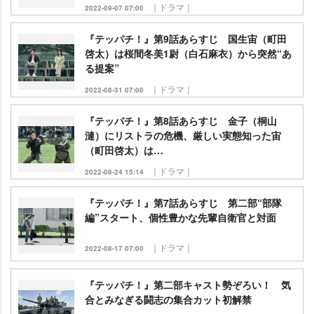
｜ドラマ｜
2022-09-07 07:00
『テッパチ！』第9話あらすじ 国生宙（町田
啓太）は桜間冬美1尉（白石麻衣）から突然“あ
る提案”
｜ドラマ｜
2022-08-31 07:00
『テッパチ！』第8話あらすじ 金子（桐山
漣）にリストラの危機、厳しい実態知った宙
（町田啓太）は…
｜ドラマ｜
2022-08-24 15:14
『テッパチ！』第7話あらすじ 第二部“部隊
編”スタート、個性豊かな先輩自衛官と対面
｜ドラマ｜
2022-08-17 07:00
『テッパチ！』第二部キャスト勢ぞろい！ 気
合とみなぎる闘志の集合カット初解禁