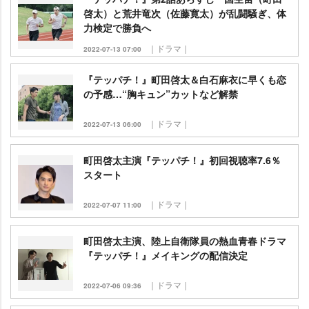
啓太）と荒井竜次（佐藤寛太）が乱闘騒ぎ、体
力検定で勝負へ
｜ドラマ｜
2022-07-13 07:00
『テッパチ！』町田啓太＆白石麻衣に早くも恋
の予感…“胸キュン”カットなど解禁
｜ドラマ｜
2022-07-13 06:00
町田啓太主演『テッパチ！』初回視聴率7.6％
スタート
｜ドラマ｜
2022-07-07 11:00
町田啓太主演、陸上自衛隊員の熱血青春ドラマ
『テッパチ！』メイキングの配信決定
｜ドラマ｜
2022-07-06 09:36