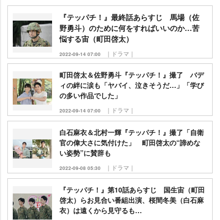
『テッパチ！』最終話あらすじ 馬場（佐
野勇斗）のために何をすればいいのか…苦
悩する宙（町田啓太）
｜ドラマ｜
2022-09-14 07:00
町田啓太＆佐野勇斗『テッパチ！』撮了 バデ
ィの絆に涙も「ヤバイ、泣きそうだ…」「学び
の多い作品でした」
｜ドラマ｜
2022-09-14 07:00
白石麻衣＆北村一輝『テッパチ！』撮了「自衛
官の偉大さに気付けた」 町田啓太の“諦めな
い姿勢”に賛辞も
｜ドラマ｜
2022-09-08 05:30
『テッパチ！』第10話あらすじ 国生宙（町田
啓太）らお見合い番組出演、桜間冬美（白石麻
衣）は遠くから見守るも…