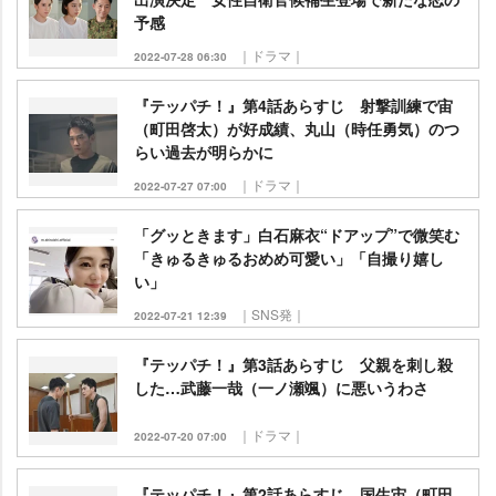
予感
｜ドラマ｜
2022-07-28 06:30
『テッパチ！』第4話あらすじ 射撃訓練で宙
（町田啓太）が好成績、丸山（時任勇気）のつ
らい過去が明らかに
｜ドラマ｜
2022-07-27 07:00
「グッときます」白石麻衣“ドアップ”で微笑む
「きゅるきゅるおめめ可愛い」「自撮り嬉し
い」
｜SNS発｜
2022-07-21 12:39
『テッパチ！』第3話あらすじ 父親を刺し殺
した…武藤一哉（一ノ瀬颯）に悪いうわさ
｜ドラマ｜
2022-07-20 07:00
『テッパチ！』第2話あらすじ 国生宙（町田