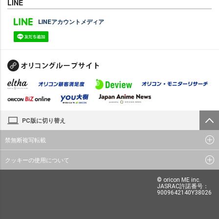
LINE
LINEアカウントメディア
PC版に切り替え
禁無断複写転載
クッキーの使用について
© oricon ME inc.
JASRAC許諾番号：
9009642140Y38026