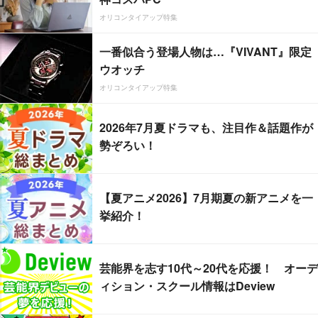
オリコンタイアップ特集
一番似合う登場人物は…『VIVANT』限定
ウオッチ
オリコンタイアップ特集
2026年7月夏ドラマも、注目作＆話題作が
勢ぞろい！
【夏アニメ2026】7月期夏の新アニメを一
挙紹介！
芸能界を志す10代～20代を応援！ オーデ
ィション・スクール情報はDeview