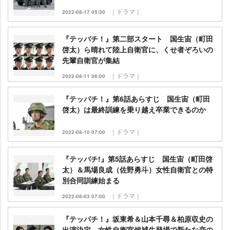
｜ドラマ｜
2022-08-17 05:30
『テッパチ！』第二部スタート 国生宙（町田
啓太）ら晴れて陸上自衛官に、くせ者ぞろいの
先輩自衛官が集結
｜ドラマ｜
2022-08-11 06:00
『テッパチ！』第6話あらすじ 国生宙（町田
啓太）は最終訓練を乗り越え卒業できるのか
｜ドラマ｜
2022-08-10 07:00
『テッパチ!』第5話あらすじ 国生宙（町田啓
太）＆馬場良成（佐野勇斗）女性自衛官との特
別合同訓練始まる
｜ドラマ｜
2022-08-03 07:00
『テッパチ！』坂東希＆山本千尋＆柏原収史の
出演決定 女性自衛官候補生登場で新たな恋の