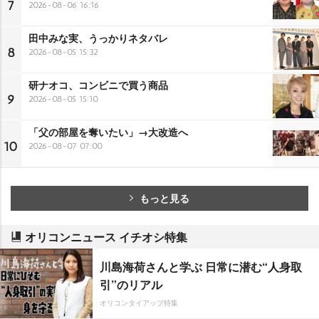
7
2026-08-06 16:16
田中みな実、うっかりネタバレ
8
2026-08-05 15:32
研ナオコ、コンビニで買う商品
9
2026-08-05 15:10
「父の部屋を奪いたい」→大改造へ
10
2026-08-07 07:00
もっと見る
オリコンニュース イチオシ特集
川島海荷さんと学ぶ 日常に潜む“人身取
引”のリアル
オリコンタイアップ特集