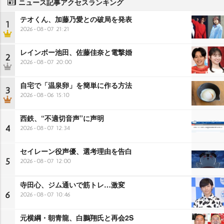
ニュース記事アクセスランキング
テオくん、加藤乃愛との破局を発表
1
2026-08-07 21:21
レインボー池田、佐藤佳奈と電撃婚
2
2026-08-07 20:00
自宅で「温泉卵」を簡単に作る方法
3
2026-08-06 15:10
西鉄、“不適切音声”に声明
4
2026-08-07 12:34
セイレーン役声優、選考理由を告白
5
2026-08-07 12:00
寺田心、ジム通いで筋トレ…激変
6
2026-08-07 10:46
元横綱・朝青龍、白鵬翔氏と再会2S