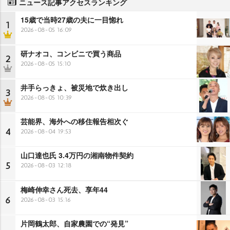
ニュース記事アクセスランキング
15歳で当時27歳の夫に一目惚れ
1
2026-08-05 16:09
研ナオコ、コンビニで買う商品
2
2026-08-05 15:10
井手らっきょ、被災地で炊き出し
3
2026-08-05 10:39
芸能界、海外への移住報告相次ぐ
4
2026-08-04 19:53
山口達也氏 3.4万円の湘南物件契約
5
2026-08-03 12:18
梅崎伸幸さん死去、享年44
6
2026-08-03 15:16
片岡鶴太郎、自家農園での“発見”