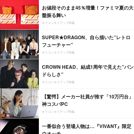
お値段そのまま45％増量！ファミマ夏の大
盤振る舞い
オリコンタイアップ特集
SUPER★DRAGON、自ら描いた”レトロ
フューチャー”
オリコンタイアップ特集
CROWN HEAD、結成1周年で見えた”バン
ドらしさ”
オリコンタイアップ特集
【驚愕】メーカー社員が推す「10万円台」
神コスパPC
オリコンタイアップ特集
一番似合う登場人物は…『VIVANT』限定
ウオッチ