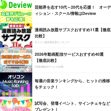
芸能界を志す10代～20代を応援！ オーデ
ィション・スクール情報はDeview
漫画読み放題サブスクおすすめ11選【徹底
比較】
オリコン顧客満足度ランキング
2026年動画配信サービスおすすめ40選
【徹底比較】
CS動画配信サービス20選
毎週の音楽ランキングから、ヒットの推移
をチェック！
試写会、登壇イベント、サインチェキなど
プレゼント！