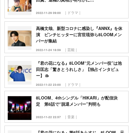
｜ドラマ｜
2022-11-29 09:00
高橋文哉、新型コロナに感染し『ANNX』を休
演 ピンチヒッターに宮世琉弥ら8LOOMメン
バーが集結
｜芸能｜
2022-11-24 18:59
『君の花になる』8LOOM“元メンバー役”は池
田匡志「驚きとうれしさ」【独占インタビュ
ー】
｜ドラマ｜
2022-11-22 23:00
8LOOM、4thシングル「HIKARI」が配信決
定 第6話で“脱退メンバー”判明も
｜音楽｜
2022-11-22 22:57
『君の花になる』第6話あらすじ 8LOOM、元