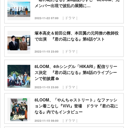
メンバー出現で波乱の展開に…
｜ドラマ｜
2022-11-22 07:00
塚本高史＆前田公輝、本田翼の元同僚の教師役
で出演 『君の花になる』第6話ゲスト
｜ドラマ｜
2022-11-15 23:00
8LOOM、4thシングル「HIKARI」配信リリー
ス決定 『君の花になる』第6話のライブシー
ンで初披露
｜ドラマ｜
2022-11-15 23:00
8LOOM、「やんちゃストリート」なファッシ
ョン着こなし『ViVi』登場 ドラマ『君の花に
なる』内でもインタビュー
｜ドラマ｜
2022-11-15 08:00