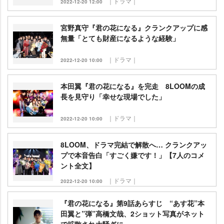
｜ドラマ｜
2022-12-20 12:00
宮野真守『君の花になる』クランクアップに感
無量「とても財産になるような経験」
｜ドラマ｜
2022-12-20 10:00
本田翼『君の花になる』を完走 8LOOMの成
長を見守り「幸せな現場でした」
｜ドラマ｜
2022-12-20 10:00
8LOOM、ドラマ完結で解散へ… クランクアッ
プで本音告白「すごく嫌です！」【7人のコメ
ント全文】
｜ドラマ｜
2022-12-20 10:00
『君の花になる』第9話あらすじ “あす花”本
田翼と”弾”高橋文哉、2ショット写真がネット