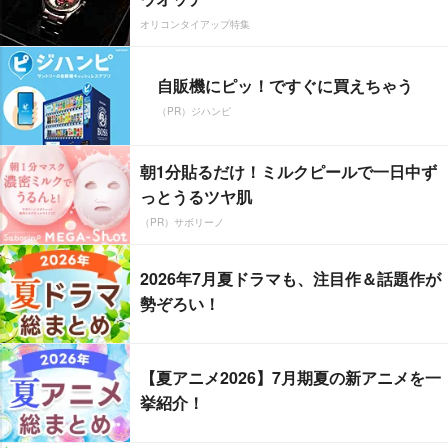
オリコンタイアップ特集
自販機にピッ！ですぐに買えちゃう
（PR）ジハンピ
朝1分貼るだけ！ミルクピールで一日中ず
っとうるツヤ肌
（PR）サボリーノ
2026年7月夏ドラマも、注目作＆話題作が
勢ぞろい！
【夏アニメ2026】7月期夏の新アニメを一
挙紹介！