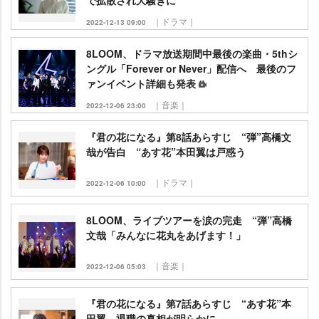
で拡散され大騒ぎに
｜ドラマ｜
2022-12-13 09:00
8LOOM、ドラマ放送期間中最後の楽曲・5thシ
ングル「Forever or Never」配信へ 最後のフ
ァンイベント詳細も発表
｜音楽｜
2022-12-06 23:00
『君の花になる』第8話あらすじ “弾”高橋文
哉が告白 “あす花”本田翼は戸惑う
｜ドラマ｜
2022-12-06 10:00
8LOOM、ライブツアーを涙の完走 “弾”高橋
文哉「みんなに花丸をあげます！」
｜音楽｜
2022-12-06 05:03
『君の花になる』第7話あらすじ “あす花”本
田翼、退職の真相が明らかに…