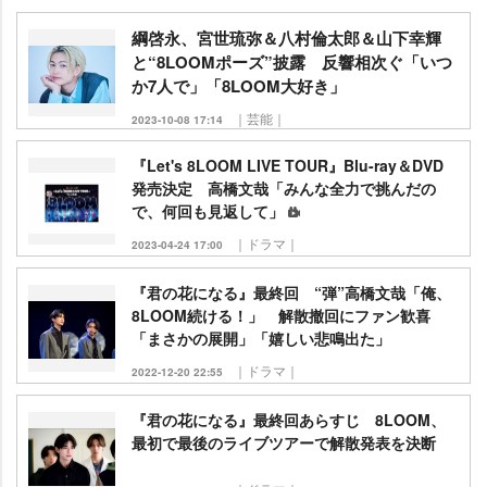
綱啓永、宮世琉弥＆八村倫太郎＆山下幸輝
と“8LOOMポーズ”披露 反響相次ぐ「いつ
か7人で」「8LOOM大好き」
｜芸能｜
2023-10-08 17:14
『Let's 8LOOM LIVE TOUR』Blu-ray＆DVD
発売決定 高橋文哉「みんな全力で挑んだの
で、何回も見返して」
｜ドラマ｜
2023-04-24 17:00
『君の花になる』最終回 “弾”高橋文哉「俺、
8LOOM続ける！」 解散撤回にファン歓喜
「まさかの展開」「嬉しい悲鳴出た」
｜ドラマ｜
2022-12-20 22:55
『君の花になる』最終回あらすじ 8LOOM、
最初で最後のライブツアーで解散発表を決断