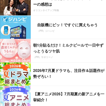
ーの感想は
オリコンタイアップ特集
自販機にピッ！ですぐに買えちゃう
（PR）ジハンピ
朝1分貼るだけ！ミルクピールで一日中ず
っとうるツヤ肌
（PR）サボリーノ
2026年7月夏ドラマも、注目作＆話題作が
勢ぞろい！
【夏アニメ2026】7月期夏の新アニメを一
挙紹介！