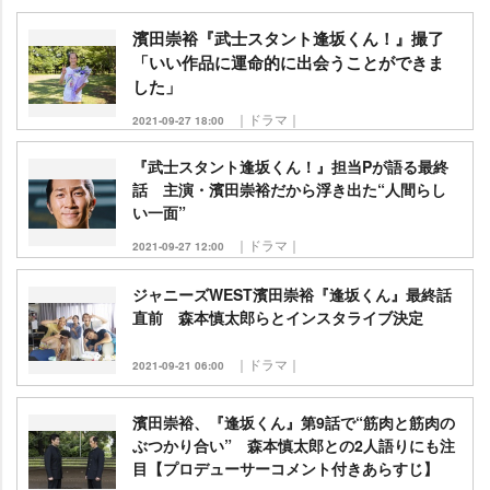
濱田崇裕『武士スタント逢坂くん！』撮了
「いい作品に運命的に出会うことができま
した」
｜ドラマ｜
2021-09-27 18:00
『武士スタント逢坂くん！』担当Pが語る最終
話 主演・濱田崇裕だから浮き出た“人間らし
い一面”
｜ドラマ｜
2021-09-27 12:00
ジャニーズWEST濱田崇裕『逢坂くん』最終話
直前 森本慎太郎らとインスタライブ決定
｜ドラマ｜
2021-09-21 06:00
濱田崇裕、『逢坂くん』第9話で“筋肉と筋肉の
ぶつかり合い” 森本慎太郎との2人語りにも注
目【プロデューサーコメント付きあらすじ】