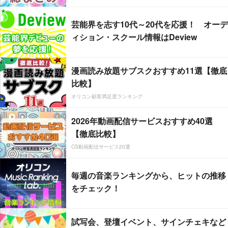
芸能界を志す10代～20代を応援！ オーデ
ィション・スクール情報はDeview
漫画読み放題サブスクおすすめ11選【徹底
比較】
オリコン顧客満足度ランキング
2026年動画配信サービスおすすめ40選
【徹底比較】
CS動画配信サービス20選
毎週の音楽ランキングから、ヒットの推移
をチェック！
試写会、登壇イベント、サインチェキなど