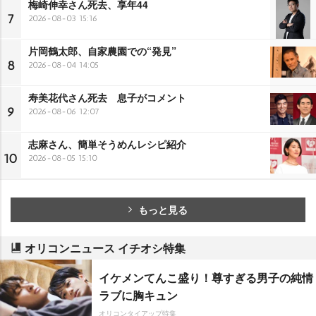
梅崎伸幸さん死去、享年44
7
2026-08-03 15:16
片岡鶴太郎、自家農園での“発見”
8
2026-08-04 14:05
寿美花代さん死去 息子がコメント
9
2026-08-06 12:07
志麻さん、簡単そうめんレシピ紹介
10
2026-08-05 15:10
もっと見る
オリコンニュース イチオシ特集
イケメンてんこ盛り！尊すぎる男子の純情
ラブに胸キュン
オリコンタイアップ特集