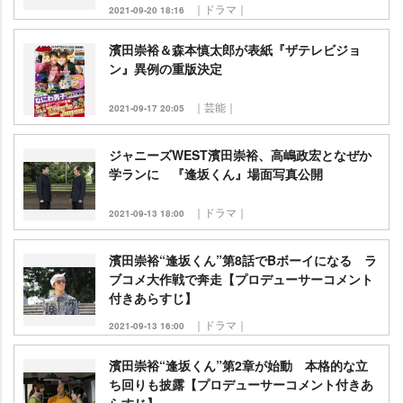
｜ドラマ｜
2021-09-20 18:16
濱田崇裕＆森本慎太郎が表紙『ザテレビジョ
ン』異例の重版決定
｜芸能｜
2021-09-17 20:05
ジャニーズWEST濱田崇裕、高嶋政宏となぜか
学ランに 『逢坂くん』場面写真公開
｜ドラマ｜
2021-09-13 18:00
濱田崇裕“逢坂くん”第8話でBボーイになる ラ
ブコメ大作戦で奔走【プロデューサーコメント
付きあらすじ】
｜ドラマ｜
2021-09-13 16:00
濱田崇裕“逢坂くん”第2章が始動 本格的な立
ち回りも披露【プロデューサーコメント付きあ