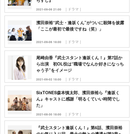
らすじ】
｜ドラマ｜
2021-09-06 21:00
濱田崇裕“武士・逢坂くん”がついに殺陣を披露
「ここが最初で最後ですね（笑）」
｜ドラマ｜
2021-09-06 18:00
尾崎由香『武士スタント逢坂くん！』第7話か
ら出演 初OL役は“職場でなんか好きになっち
ゃう子”をイメージ
｜ドラマ｜
2021-09-02 18:00
SixTONES森本慎太郎、濱田崇裕ら『逢坂く
ん』キャストに感謝「明るくていい時間でし
た」
｜ドラマ｜
2021-08-30 18:00
『武士スタント逢坂くん！』第6話、濱田崇裕
のお気に入り回 最大の敵との遭遇が第2章へ