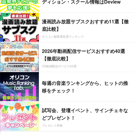
ディション・スクール情報はDeview
漫画読み放題サブスクおすすめ11選【徹
底比較】
オリコン顧客満足度ランキング
2026年動画配信サービスおすすめ40選
【徹底比較】
CS動画配信サービス20選
毎週の音楽ランキングから、ヒットの推
移をチェック！
試写会、登壇イベント、サインチェキな
どプレゼント！
プレゼント特集