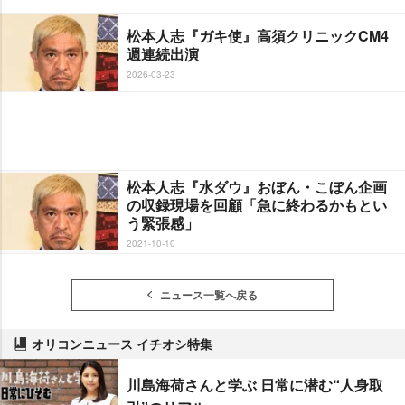
松本人志『ガキ使』高須クリニックCM4
週連続出演
2026-03-23
松本人志『水ダウ』おぼん・こぼん企画
の収録現場を回顧「急に終わるかもとい
う緊張感」
2021-10-10
ニュース一覧へ戻る
オリコンニュース イチオシ特集
川島海荷さんと学ぶ 日常に潜む“人身取