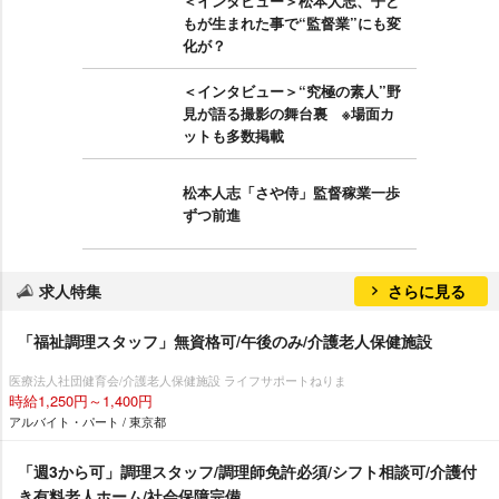
＜インタビュー＞松本人志、子ど
もが生まれた事で“監督業”にも変
化が？
＜インタビュー＞“究極の素人”野
見が語る撮影の舞台裏 ※場面カ
ットも多数掲載
松本人志「さや侍」監督稼業一歩
ずつ前進
求人特集
さらに見る
「福祉調理スタッフ」無資格可/午後のみ/介護老人保健施設
医療法人社団健育会/介護老人保健施設 ライフサポートねりま
時給1,250円～1,400円
アルバイト・パート / 東京都
「週3から可」調理スタッフ/調理師免許必須/シフト相談可/介護付
き有料老人ホーム/社会保障完備