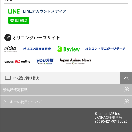
LINEアカウントメディア
PC版に切り替え
禁無断複写転載
クッキーの使用について
© oricon ME inc.
JASRAC許諾番号：
9009642140Y38026