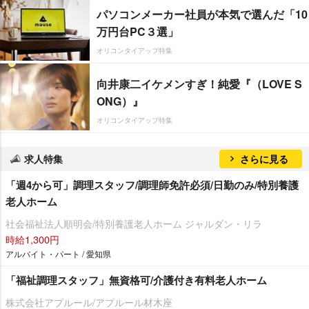
パソコンメーカー社員が本気で選んだ「10
万円台PC３選」
オリコンタイアップ特集
向井康二イケメンすぎ！純愛『（LOVE S
ONG）』
オリコンタイアップ特集
求人特集
さらに見る
「週4から可」調理スタッフ/調理師免許必須/日勤のみ/特別養護
老人ホーム
社会福祉法人順明会/特別養護老人ホーム ジャルダン・リラ
時給1,300円
アルバイト・パート / 愛知県
「福祉調理スタッフ」無資格可/介護付き有料老人ホーム
株式会社アプルール/アプルール材木座