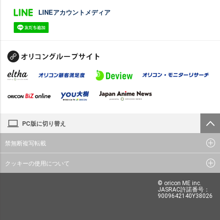
LINEアカウントメディア
PC版に切り替え
禁無断複写転載
クッキーの使用について
© oricon ME inc.
JASRAC許諾番号：
9009642140Y38026