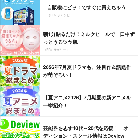
自販機にピッ！ですぐに買えちゃう
（PR）ジハンピ
朝1分貼るだけ！ミルクピールで一日中ず
っとうるツヤ肌
（PR）サボリーノ
2026年7月夏ドラマも、注目作＆話題作
が勢ぞろい！
【夏アニメ2026】7月期夏の新アニメを
一挙紹介！
芸能界を志す10代～20代を応援！ オー
ディション・スクール情報はDeview