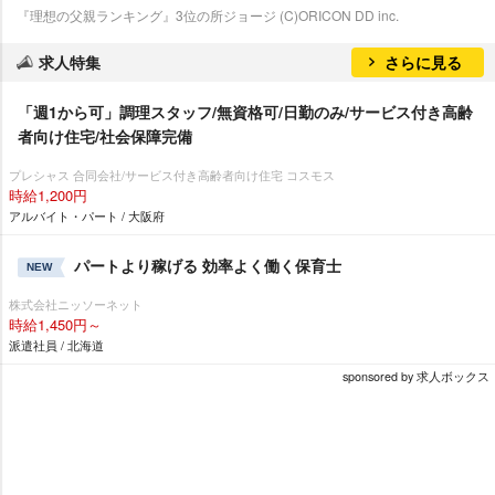
『理想の父親ランキング』3位の所ジョージ (C)ORICON DD inc.
求人特集
さらに見る
「週1から可」調理スタッフ/無資格可/日勤のみ/サービス付き高齢
者向け住宅/社会保障完備
プレシャス 合同会社/サービス付き高齢者向け住宅 コスモス
時給1,200円
アルバイト・パート / 大阪府
パートより稼げる 効率よく働く保育士
NEW
株式会社ニッソーネット
時給1,450円～
派遣社員 / 北海道
sponsored by 求人ボックス