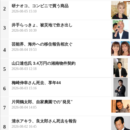
研ナオコ、コンビニで買う商品
2
2026-08-05 15:10
井手らっきょ、被災地で炊き出し
3
2026-08-05 10:39
芸能界、海外への移住報告相次ぐ
4
2026-08-04 19:53
山口達也氏 3.4万円の湘南物件契約
5
2026-08-03 12:18
梅崎伸幸さん死去、享年44
6
2026-08-03 15:16
片岡鶴太郎、自家農園での“発見”
7
2026-08-04 14:05
清水アキラ、良太郎さん死去を報告
8
2026-08-02 16:45