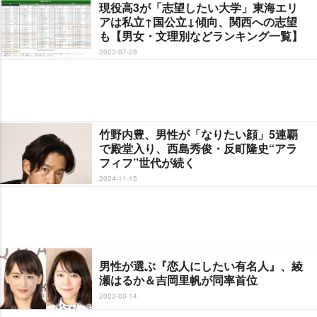
現役高3が「志望したい大学」東海エリ
アは私立↑国公立↓傾向、関西への志望
も【男女・文理別などランキング一覧】
2023-07-28
竹野内豊、男性が「なりたい顔」5連覇
で殿堂入り、西島秀俊・反町隆史“アラ
フィフ”世代が続く
2024-11-15
男性が選ぶ『恋人にしたい有名人』、綾
瀬はるか＆吉岡里帆が同率首位
2023-03-14