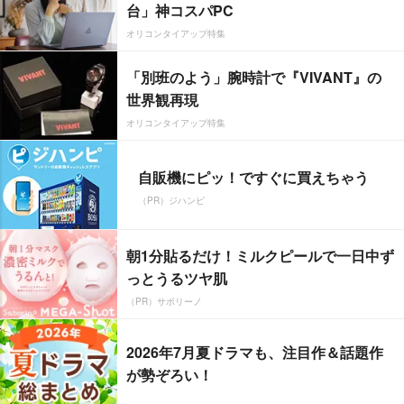
台」神コスパPC
オリコンタイアップ特集
「別班のよう」腕時計で『VIVANT』の
世界観再現
オリコンタイアップ特集
自販機にピッ！ですぐに買えちゃう
（PR）ジハンピ
朝1分貼るだけ！ミルクピールで一日中ず
っとうるツヤ肌
（PR）サボリーノ
2026年7月夏ドラマも、注目作＆話題作
が勢ぞろい！