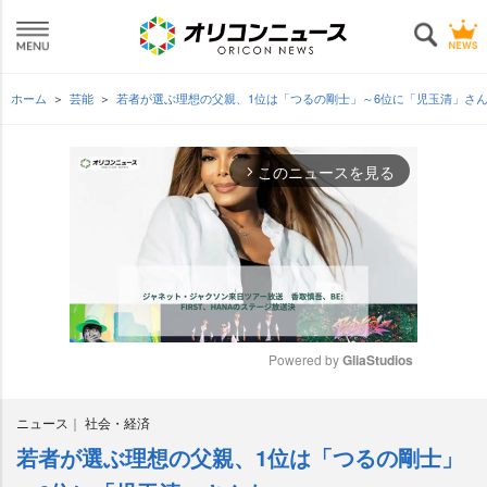
ホーム
芸能
若者が選ぶ理想の父親、1位は「つるの剛士」～6位に「児玉清」さ
このニュースを見る
arrow_forward_ios
Powered by 
GliaStudios
M
ニュース
社会・経済
u
t
若者が選ぶ理想の父親、1位は「つるの剛士」
e