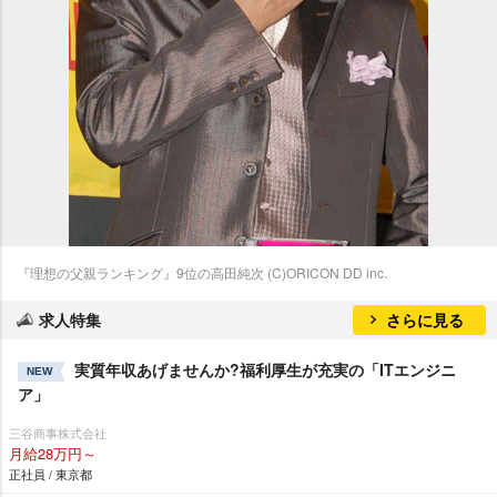
『理想の父親ランキング』9位の高田純次 (C)ORICON DD inc.
求人特集
さらに見る
実質年収あげませんか?福利厚生が充実の「ITエンジニ
NEW
ア」
三谷商事株式会社
月給28万円～
正社員 / 東京都