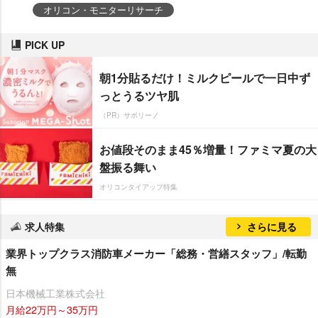
オリコン・モニターリサーチ
PICK UP
朝1分貼るだけ！ミルクピールで一日中ず
っとうるツヤ肌
（PR）サボリーノ
お値段そのまま45％増量！ファミマ夏の大
盤振る舞い
オリコンタイアップ特集
求人特集
さらに見る
業界トップクラス消防車メーカー「総務・営繕スタッフ」/転勤
無
日本機械工業株式会社
月給22万円～35万円