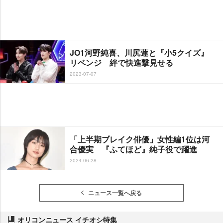
JO1河野純喜、川尻蓮と『小5クイズ』
リベンジ 絆で快進撃見せる
2023-07-07
「上半期ブレイク俳優」女性編1位は河
合優実 『ふてほど』純子役で躍進
2024-06-28
ニュース一覧へ戻る
オリコンニュース イチオシ特集