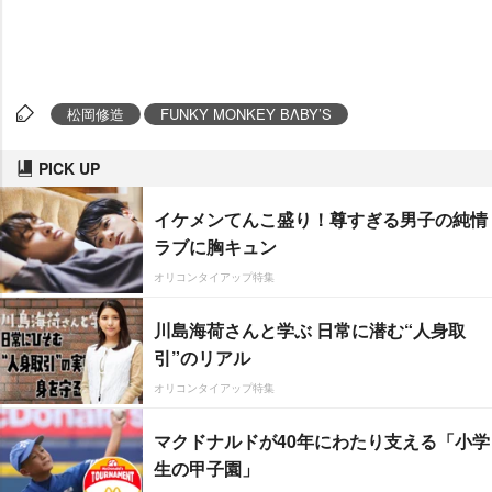
松岡修造
FUNKY MONKEY BΛBY’S
PICK UP
イケメンてんこ盛り！尊すぎる男子の純情
ラブに胸キュン
オリコンタイアップ特集
川島海荷さんと学ぶ 日常に潜む“人身取
引”のリアル
オリコンタイアップ特集
マクドナルドが40年にわたり支える「小学
生の甲子園」