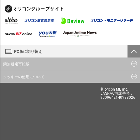
PC版に切り替え
禁無断複写転載
クッキーの使用について
© oricon ME inc.
JASRAC許諾番号：
9009642140Y38026