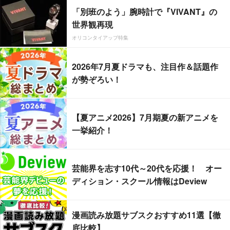
「別班のよう」腕時計で『VIVANT』の
世界観再現
オリコンタイアップ特集
2026年7月夏ドラマも、注目作＆話題作
が勢ぞろい！
【夏アニメ2026】7月期夏の新アニメを
一挙紹介！
芸能界を志す10代～20代を応援！ オー
ディション・スクール情報はDeview
漫画読み放題サブスクおすすめ11選【徹
底比較】