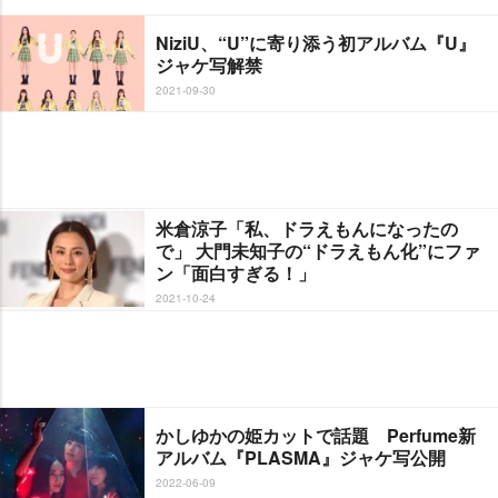
NiziU、“U”に寄り添う初アルバム『U』
ジャケ写解禁
2021-09-30
米倉涼子「私、ドラえもんになったの
で」 大門未知子の“ドラえもん化”にファ
ン「面白すぎる！」
2021-10-24
かしゆかの姫カットで話題 Perfume新
アルバム『PLASMA』ジャケ写公開
2022-06-09