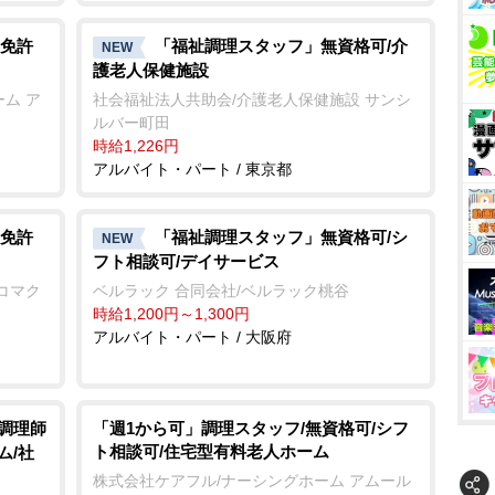
免許
「福祉調理スタッフ」無資格可/介
NEW
護老人保健施設
ム ア
社会福祉法人共助会/介護老人保健施設 サンシ
ルバー町田
時給1,226円
アルバイト・パート / 東京都
免許
「福祉調理スタッフ」無資格可/シ
NEW
フト相談可/デイサービス
コマク
ベルラック 合同会社/ベルラック桃谷
時給1,200円～1,300円
アルバイト・パート / 大阪府
/調理師
「週1から可」調理スタッフ/無資格可/シフ
ト相談可/住宅型有料老人ホーム
ム/社
株式会社ケアフル/ナーシングホーム アムール