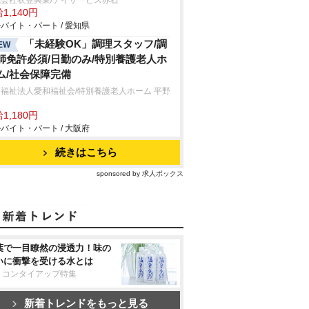
会社衣笠興業/デイサービス赤石
1,140円
バイト・パート / 愛知県
「未経験OK」調理スタッフ/調
EW
師免許必須/日勤のみ/特別養護老人ホ
ム/社会保障完備
福祉法人愛和福祉会/特別養護老人ホーム 平野
和
1,180円
バイト・パート / 大阪府
続きはこちら
sponsored by 求人ボックス
葉で一目瞭然の浸透力！味の
いに衝撃を受ける水とは
リコンタイアップ特集
新着トレンドをもっと見る