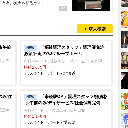
担当者が魅力を解説する。
求人検索
/午前
「福祉調理スタッフ」調理師免許
NEW
必須/日勤のみ/グループホーム
ワンラ
有限会社こもれ陽/グループホーム こもれ陽
時給1,075円
アルバイト・パート / 北海道
のみ/住
「未経験OK」調理スタッフ/無資格
NEW
可/午前のみ/デイサービス/社会保障完備
天王寺
有限会社ドゥ・ウエル/げんき日和
時給1,140円
アルバイト・パート / 愛知県