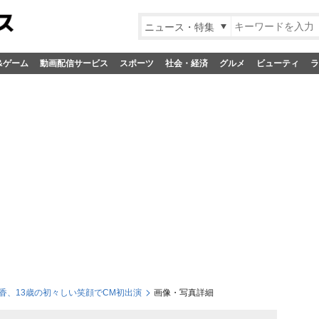
ニュース・特集
&ゲーム
動画配信サービス
スポーツ
社会・経済
グルメ
ビューティ
ラ
香、13歳の初々しい笑顔でCM初出演
画像・写真詳細