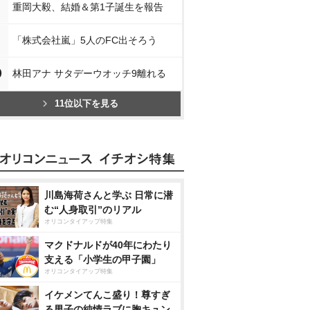
重岡大毅、結婚＆第1子誕生を報告
「株式会社嵐」5人のFC出そろう
0
林田アナ サタデーウオッチ9離れる
11位以下を見る
川島海荷さんと学ぶ 日常に潜
む“人身取引”のリアル
オリコンタイアップ特集
マクドナルドが40年にわたり
支える「小学生の甲子園」
オリコンタイアップ特集
イケメンてんこ盛り！尊すぎ
る男子の純情ラブに胸キュン