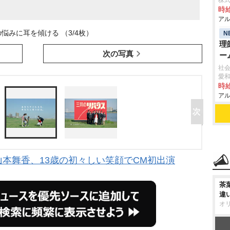
株式
時給
アル
悩みに耳を傾ける （3/4枚）
N
理
次の写真
ー
社会
愛
時給
アル
山本舞香、13歳の初々しい笑顔でCM初出演
茶
違
オ