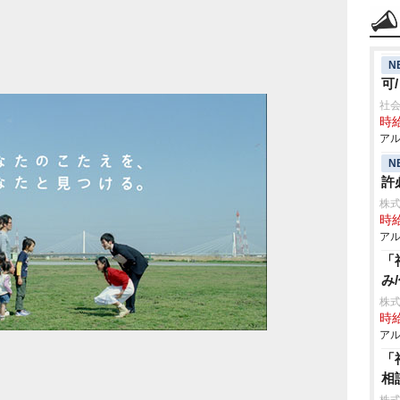
N
可
社会
時給
アル
N
許
株式
時給
アル
「
み
株式
時給
アル
「
相