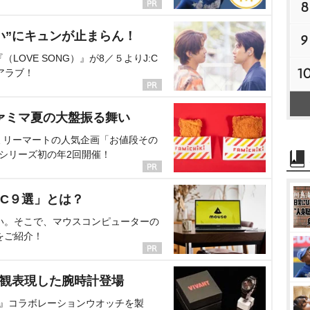
8
い”にキュンが止まらん！
9
OVE SONG）』が8／５よりJ:C
1
アラブ！
ァミマ夏の大盤振る舞い
ミリーマートの人気企画「お値段その
、シリーズ初の年2回開催！
C９選」とは？
い。そこで、マウスコンピューターの
をご紹介！
界観表現した腕時計登場
NT』コラボレーションウオッチを製