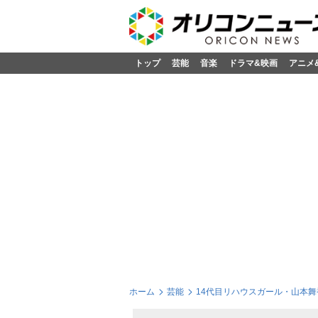
トップ
芸能
音楽
ドラマ&映画
アニメ
ホーム
芸能
14代目リハウスガール・山本舞