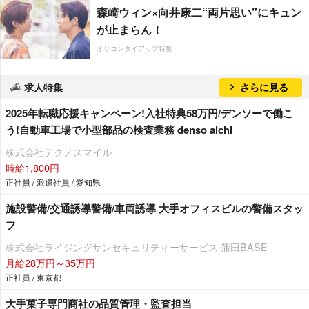
森崎ウィン×向井康二“両片思い”にキュン
が止まらん！
オリコンタイアップ特集
求人特集
さらに見る
2025年転職応援キャンペーン!入社特典58万円/デンソーで働こ
う!自動車工場で小型部品の検査業務 denso aichi
株式会社テクノスマイル
時給1,800円
正社員 / 派遣社員 / 愛知県
施設警備/交通誘導警備/車両誘導 大手オフィスビルの警備スタッ
フ
株式会社ライジングサンセキュリティーサービス 蒲田BASE
月給28万円～35万円
正社員 / 東京都
大手菓子専門商社の品質管理・監査担当