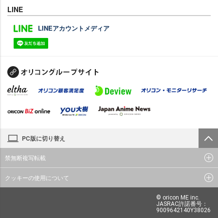
LINE
LINEアカウントメディア
PC版に切り替え
禁無断複写転載
クッキーの使用について
© oricon ME inc.
JASRAC許諾番号：
9009642140Y38026