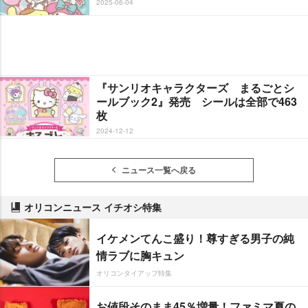
2025-06-04
『サンリオキャラクターズ まるごとシ
ールブック2』発売 シールは全部で463
枚
2024-12-12
ニュース一覧へ戻る
オリコンニュース イチオシ特集
イケメンてんこ盛り！尊すぎる男子の純
情ラブに胸キュン
オリコンタイアップ特集
お値段そのまま45％増量！ファミマ夏の