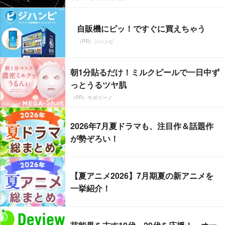
自販機にピッ！ですぐに買えちゃう
（PR）ジハンピ
朝1分貼るだけ！ミルクピールで一日中ず
っとうるツヤ肌
（PR）サボリーノ
2026年7月夏ドラマも、注目作＆話題作
が勢ぞろい！
【夏アニメ2026】7月期夏の新アニメを
一挙紹介！