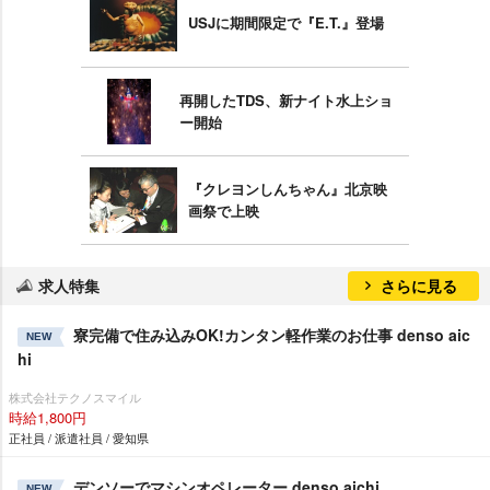
USJに期間限定で『E.T.』登場
再開したTDS、新ナイト水上ショ
ー開始
『クレヨンしんちゃん』北京映
画祭で上映
求人特集
さらに見る
寮完備で住み込みOK!カンタン軽作業のお仕事 denso aic
NEW
hi
株式会社テクノスマイル
時給1,800円
正社員 / 派遣社員 / 愛知県
デンソーでマシンオペレーター denso aichi
NEW