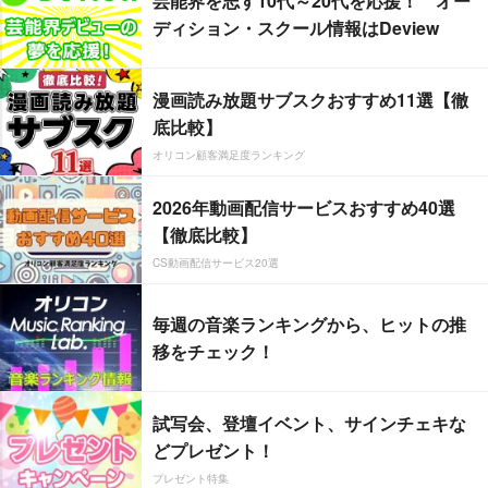
芸能界を志す10代～20代を応援！ オー
ディション・スクール情報はDeview
漫画読み放題サブスクおすすめ11選【徹
底比較】
オリコン顧客満足度ランキング
2026年動画配信サービスおすすめ40選
【徹底比較】
CS動画配信サービス20選
毎週の音楽ランキングから、ヒットの推
移をチェック！
試写会、登壇イベント、サインチェキな
どプレゼント！
プレゼント特集