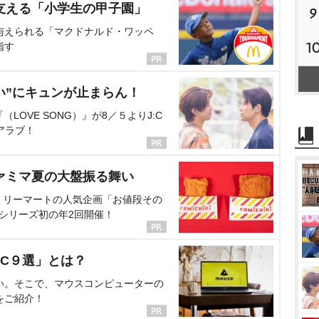
支える「小学生の甲子園」
9
与えられる「マクドナルド・ワッペ
1
指す
い”にキュンが止まらん！
OVE SONG）』が8／５よりJ:C
アラブ！
ァミマ夏の大盤振る舞い
ミリーマートの人気企画「お値段その
、シリーズ初の年2回開催！
C９選」とは？
い。そこで、マウスコンピューターの
をご紹介！