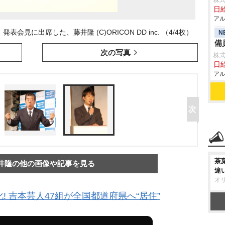
株式
日給
アル
見に出席した、藤井隆 (C)ORICON DD inc. （4/4枚）
N
備
次の写真
株式
日給
アル
茶
井隆の他の画像や記事を見る
違
オ
! 吉本芸人47組が全国都道府県へ“居住”