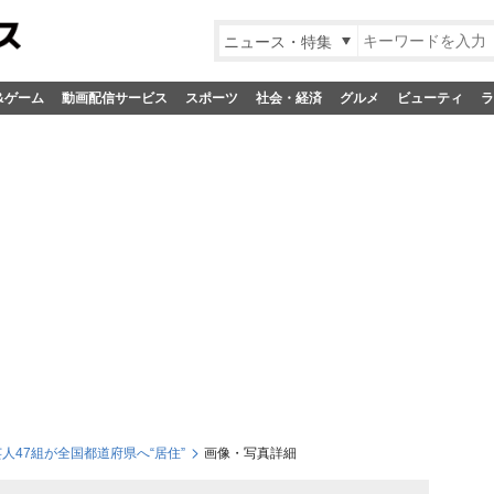
ニュース・特集
&ゲーム
動画配信サービス
スポーツ
社会・経済
グルメ
ビューティ
ラ
人47組が全国都道府県へ“居住”
画像・写真詳細