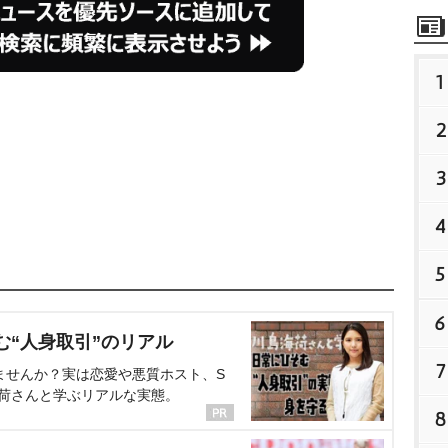
1
2
3
4
5
6
む“人身取引”のリアル
7
ませんか？実は恋愛や悪質ホスト、S
海荷さんと学ぶリアルな実態。
8