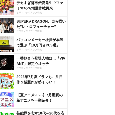
デカすぎ都市伝説発生!?ファ
ミマ45％増量作戦再来
オリコンタイアップ特集
SUPER★DRAGON、自ら描い
た”レトロフューチャー”
オリコンタイアップ特集
パソコンメーカー社員が本気
で選ぶ「10万円台PC3選」
オリコンタイアップ特集
一番似合う登場人物は…『VIV
ANT』限定ウオッチ
オリコンタイアップ特集
2026年7月夏ドラマも、注目
作＆話題作が勢ぞろい！
【夏アニメ2026】7月期夏の
新アニメを一挙紹介！
芸能界を志す10代～20代を応