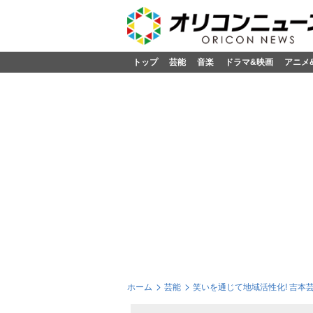
トップ
芸能
音楽
ドラマ&映画
アニメ
ホーム
芸能
笑いを通じて地域活性化! 吉本芸