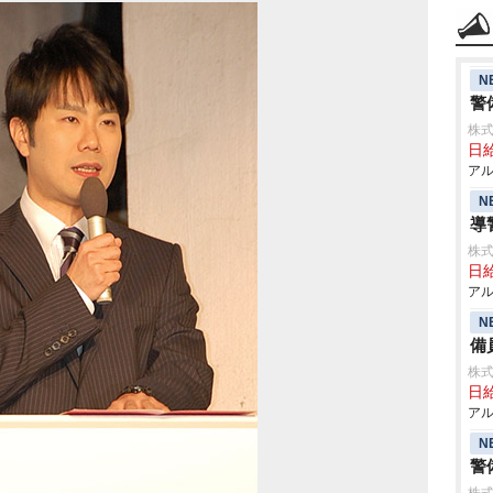
N
警
株式
日給
アル
N
導
株式
日給
アル
N
備
株式
日給
アル
N
警