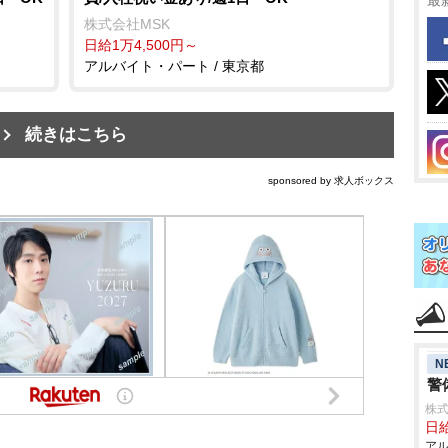
最
株式会社MSK
日給1万4,500円～
アルバイト・パート / 東京都
続きはこちら
sponsored by 求人ボックス
N
警
株式
日給
アル