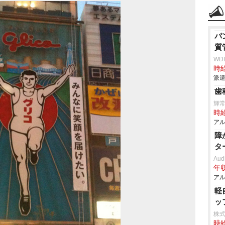
パ
質
WD
時給
派遣
歯
輝
時給
アル
障
タ
Aud
年収
アル
軽
ッ
株
時給