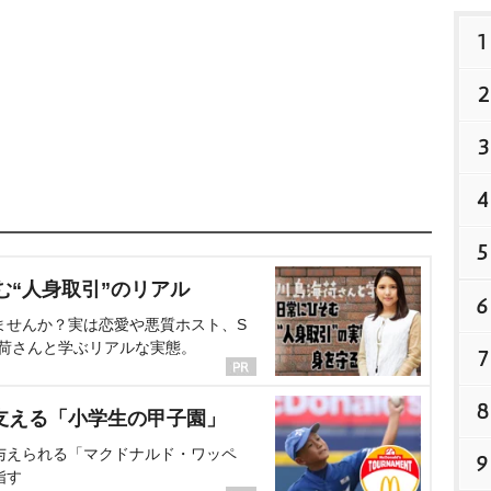
1
2
3
4
5
む“人身取引”のリアル
6
ませんか？実は恋愛や悪質ホスト、S
海荷さんと学ぶリアルな実態。
7
8
支える「小学生の甲子園」
与えられる「マクドナルド・ワッペ
9
指す