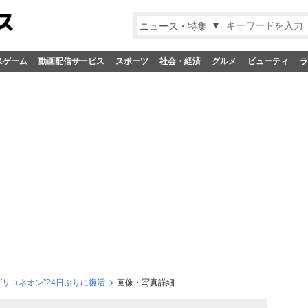
ニュース・特集
&ゲーム
動画配信サービス
スポーツ
社会・経済
グルメ
ビューティ
ラ
グリコネオン”24日ぶりに復活
画像・写真詳細