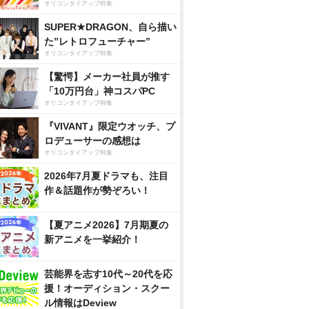
オリコンタイアップ特集
SUPER★DRAGON、自ら描い
た”レトロフューチャー”
オリコンタイアップ特集
【驚愕】メーカー社員が推す
「10万円台」神コスパPC
オリコンタイアップ特集
『VIVANT』限定ウオッチ、プ
ロデューサーの感想は
オリコンタイアップ特集
2026年7月夏ドラマも、注目
作＆話題作が勢ぞろい！
【夏アニメ2026】7月期夏の
新アニメを一挙紹介！
芸能界を志す10代～20代を応
援！オーディション・スクー
ル情報はDeview