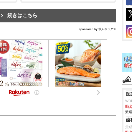
続きはこちら
sponsored by 求人ボックス
医
WD
時給
派遣
歯
貴