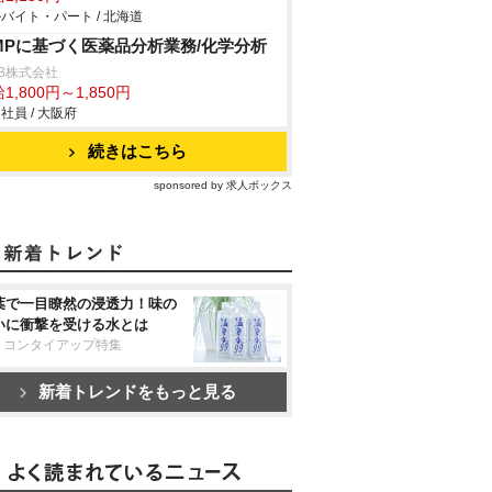
バイト・パート / 北海道
MPに基づく医薬品分析業務/化学分析
B株式会社
1,800円～1,850円
社員 / 大阪府
続きはこちら
sponsored by 求人ボックス
葉で一目瞭然の浸透力！味の
いに衝撃を受ける水とは
リコンタイアップ特集
新着トレンドをもっと見る