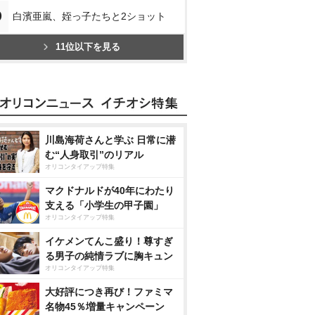
0
白濱亜嵐、姪っ子たちと2ショット
11位以下を見る
川島海荷さんと学ぶ 日常に潜
む“人身取引”のリアル
オリコンタイアップ特集
マクドナルドが40年にわたり
支える「小学生の甲子園」
オリコンタイアップ特集
イケメンてんこ盛り！尊すぎ
る男子の純情ラブに胸キュン
オリコンタイアップ特集
大好評につき再び！ファミマ
名物45％増量キャンペーン