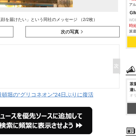
アル
G
顔を届けたい」という同社のメッセージ （2/2枚）
WD
時給
次の写真
派遣
茶
違
頓堀の“グリコネオン”24日ぶりに復活
オ