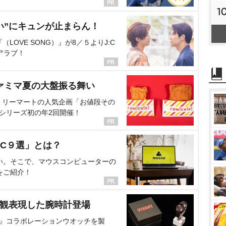
1
い”にキュンが止まらん！
OVE SONG）』が8／５よりJ:C
アラブ！
ァミマ夏の大盤振る舞い
ミリーマートの人気企画「お値段その
、シリーズ初の年2回開催！
C９選」とは？
い。そこで、マウスコンピューターの
をご紹介！
界観表現した腕時計登場
NT』コラボレーションウオッチを製