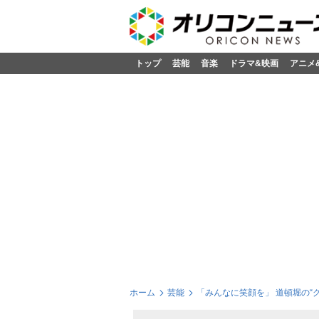
トップ
芸能
音楽
ドラマ&映画
アニメ
ホーム
芸能
「みんなに笑顔を」 道頓堀の“