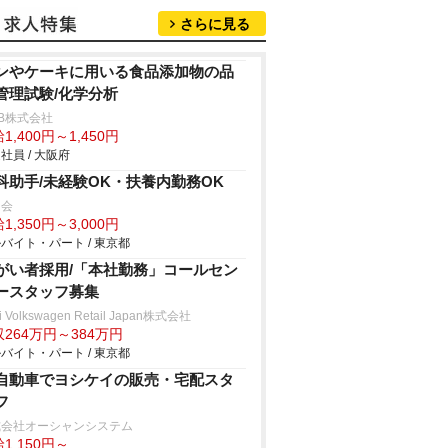
さらに見る
ンやケーキに用いる食品添加物の品
管理試験/化学分析
B株式会社
1,400円～1,450円
社員 / 大阪府
科助手/未経験OK・扶養内勤務OK
常会
1,350円～3,000円
バイト・パート / 東京都
がい者採用/「本社勤務」コールセン
ースタッフ募集
i Volkswagen Retail Japan株式会社
264万円～384万円
バイト・パート / 東京都
自動車でヨシケイの販売・宅配スタ
フ
式会社オーシャンシステム
1,150円～