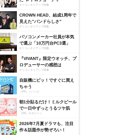
オリコンタイアップ特集
CROWN HEAD、結成1周年で
見えた”バンドらしさ”
オリコンタイアップ特集
パソコンメーカー社員が本気
で選ぶ「10万円台PC3選」
オリコンタイアップ特集
『VIVANT』限定ウオッチ、プ
ロデューサーの感想は
オリコンタイアップ特集
自販機にピッ！ですぐに買え
ちゃう
（PR）ジハンピ
朝1分貼るだけ！ミルクピール
で一日中ずっとうるツヤ肌
（PR）サボリーノ
2026年7月夏ドラマも、注目
作＆話題作が勢ぞろい！