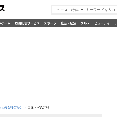
ニュース・特集
&ゲーム
動画配信サービス
スポーツ
社会・経済
グルメ
ビューティ
ラ
人らと募金呼びかけ
画像・写真詳細