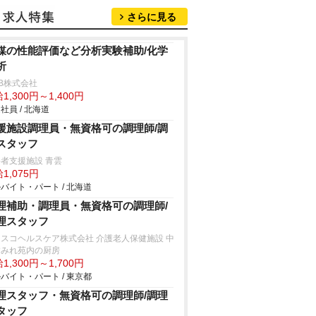
さらに見る
媒の性能評価など分析実験補助/化学
析
B株式会社
1,300円～1,400円
社員 / 北海道
援施設調理員・無資格可の調理師/調
スタッフ
者支援施設 青雲
1,075円
バイト・パート / 北海道
理補助・調理員・無資格可の調理師/
理スタッフ
スコヘルスケア株式会社 介護老人保健施設 中
すみれ苑内の厨房
1,300円～1,700円
バイト・パート / 東京都
理スタッフ・無資格可の調理師/調理
タッフ