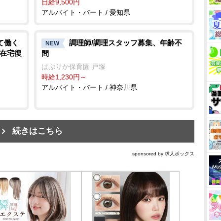
日給9,500円
アルバイト・パート / 愛知県
て働く
調理師/調理スタッフ募集、年齢不
NEW
で在宅復
問
ぱぷりか保育園 戸塚
時給1,230円～
アルバイト・パート / 神奈川県
続きはこちら
sponsored by 求人ボックス