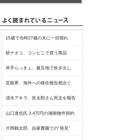
15歳で当時27歳の夫に一目惚れ
研ナオコ、コンビニで買う商品
井手らっきょ、被災地で炊き出し
芸能界、海外への移住報告相次ぐ
清水アキラ、良太郎さん死去を報告
山口達也氏 3.4万円の湘南物件契約
片岡鶴太郎、自家農園での“発見”