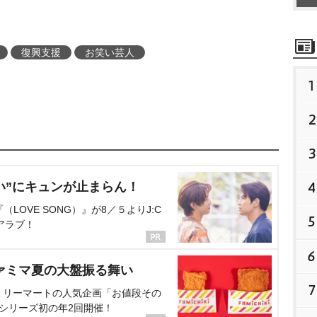
復興支援
お笑い芸人
1
2
3
4
い”にキュンが止まらん！
OVE SONG）』が8／５よりJ:C
5
アラブ！
6
ァミマ夏の大盤振る舞い
7
ミリーマートの人気企画「お値段その
、シリーズ初の年2回開催！