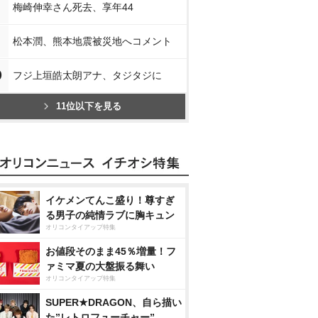
梅崎伸幸さん死去、享年44
松本潤、熊本地震被災地へコメント
0
フジ上垣皓太朗アナ、タジタジに
11位以下を見る
イケメンてんこ盛り！尊すぎ
る男子の純情ラブに胸キュン
オリコンタイアップ特集
お値段そのまま45％増量！フ
ァミマ夏の大盤振る舞い
オリコンタイアップ特集
SUPER★DRAGON、自ら描い
た”レトロフューチャー”