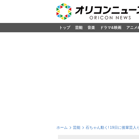
トップ
芸能
音楽
ドラマ&映画
アニメ
ホーム
芸能
石ちゃん動く! 19日に後輩芸