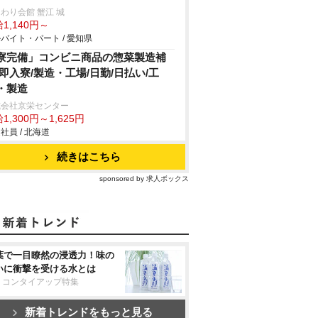
わり会館 蟹江 城
1,140円～
バイト・パート / 愛知県
寮完備」コンビニ商品の惣菜製造補
/即入寮/製造・工場/日勤/日払い/工
・製造
式会社京栄センター
1,300円～1,625円
社員 / 北海道
続きはこちら
sponsored by 求人ボックス
葉で一目瞭然の浸透力！味の
いに衝撃を受ける水とは
リコンタイアップ特集
新着トレンドをもっと見る