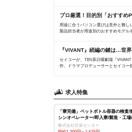
プロ厳選！目的別「おすすめP
用途に合うパソコン選びは意外と難し
製品担当者が用途別のおすすめモデル
『VIVANT』続編の鍵は…世
セイコーが、TBS系日曜劇場『VIVA
作。ドラマプロデューサーとセイコー
求人特集
「寮完備」ペットボトル容器の検査/
シンオペレーター/即入寮/製造・工場
株式会社京栄センター
時給1,300円～1,625円