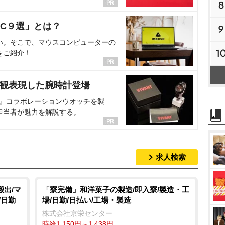
8
C９選」とは？
9
い。そこで、マウスコンピューターの
1
をご紹介！
界観表現した腕時計登場
NT』コラボレーションウオッチを製
担当者が魅力を解説する。
求人検索
搬出/マ
「寮完備」和洋菓子の製造/即入寮/製造・工
/日勤
場/日勤/日払い/工場・製造
株式会社京栄センター
時給1,150円～1,438円