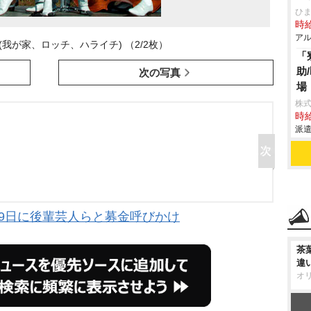
ひま
時給
アル
我が家、ロッチ、ハライチ) （2/2枚）
「
助
次の写真
場
株
時給
派遣
19日に後輩芸人らと募金呼びかけ
茶
違
オ