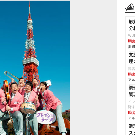
触
分
WD
時給
派遣
支
理
障害
時給
アル
調
調
イフ
野
時給
アル
調
ス