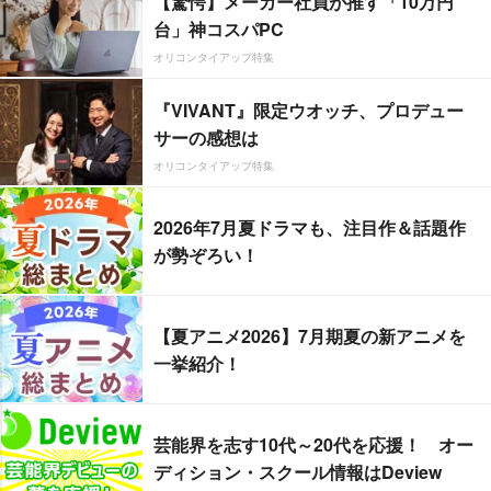
【驚愕】メーカー社員が推す「10万円
台」神コスパPC
オリコンタイアップ特集
『VIVANT』限定ウオッチ、プロデュー
サーの感想は
オリコンタイアップ特集
2026年7月夏ドラマも、注目作＆話題作
が勢ぞろい！
【夏アニメ2026】7月期夏の新アニメを
一挙紹介！
芸能界を志す10代～20代を応援！ オー
ディション・スクール情報はDeview