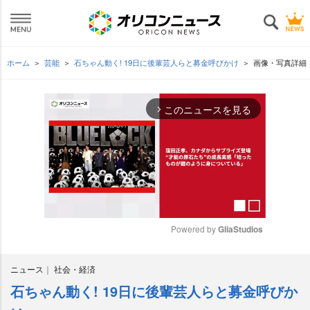
ホーム
芸能
石ちゃん動く! 19日に後輩芸人らと募金呼びかけ
画像・写真詳細
このニュースを見る
arrow_forward_ios
Powered by 
GliaStudios
M
ニュース
社会・経済
u
t
石ちゃん動く! 19日に後輩芸人らと募金呼びか
e