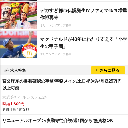
デカすぎ都市伝説発生!?ファミマ45％増量
作戦再来
オリコンタイアップ特集
マクドナルドが40年にわたり支える「小学
生の甲子園」
オリコンタイアップ特集
求人特集
さらに見る
官公庁系の書類確認の事務/事務メイン/土日祝休み/月収25万円
以上可能
株式会社ベルシステム24
時給1,800円
派遣社員 / 東京都
リニューアルオープン/夜勤専従介護/週1回から/無資格OK