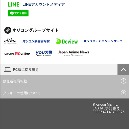
LINEアカウントメディア
PC版に切り替え
禁無断複写転載
クッキーの使用について
© oricon ME inc.
JASRAC許諾番号：
9009642140Y38026