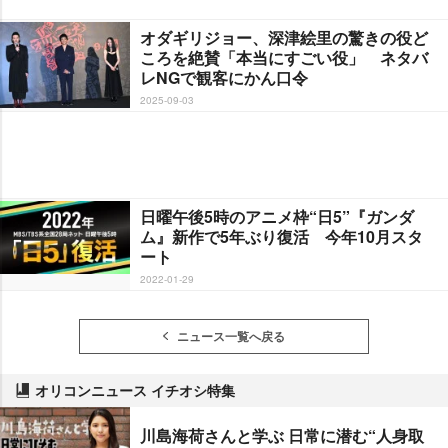
オダギリジョー、深津絵里の驚きの役ど
ころを絶賛「本当にすごい役」 ネタバ
レNGで観客にかん口令
2025-09-03
日曜午後5時のアニメ枠“日5”『ガンダ
ム』新作で5年ぶり復活 今年10月スタ
ート
2022-01-29
ニュース一覧へ戻る
オリコンニュース イチオシ特集
川島海荷さんと学ぶ 日常に潜む“人身取