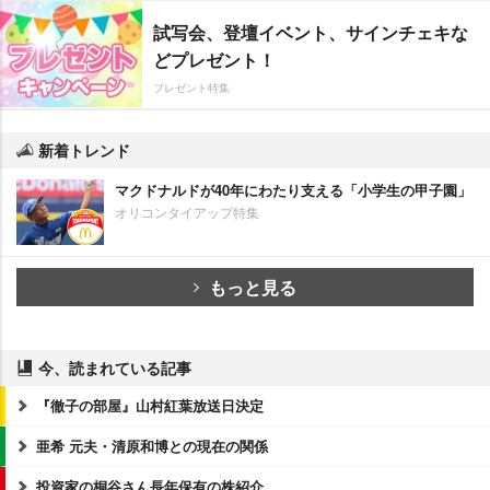
試写会、登壇イベント、サインチェキな
どプレゼント！
プレゼント特集
新着トレンド
マクドナルドが40年にわたり支える「小学生の甲子園」
オリコンタイアップ特集
もっと見る
今、読まれている記事
『徹子の部屋』山村紅葉放送日決定
亜希 元夫・清原和博との現在の関係
投資家の桐谷さん長年保有の株紹介