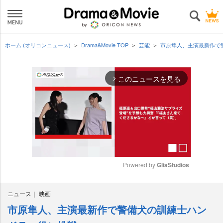
ホーム (オリコンニュース)
Drama&Movie TOP
芸能
市原隼人、主演最新作で
このニュースを見る
arrow_forward_ios
Powered by 
GliaStudios
M
ニュース
映画
u
t
市原隼人、主演最新作で警備犬の訓練士ハン
e