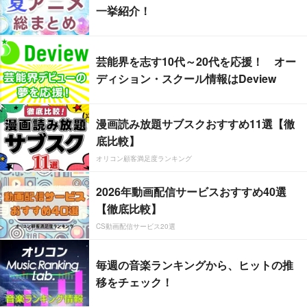
一挙紹介！
芸能界を志す10代～20代を応援！ オー
ディション・スクール情報はDeview
漫画読み放題サブスクおすすめ11選【徹
底比較】
オリコン顧客満足度ランキング
2026年動画配信サービスおすすめ40選
【徹底比較】
CS動画配信サービス20選
毎週の音楽ランキングから、ヒットの推
移をチェック！