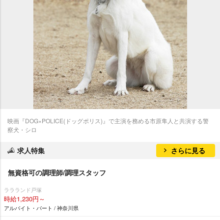
映画『DOG×POLICE(ドッグポリス)』で主演を務める市原隼人と共演する警
察犬・シロ
求人特集
さらに見る
無資格可の調理師/調理スタッフ
ララランド戸塚
時給1,230円～
アルバイト・パート / 神奈川県