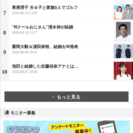
東尾理子 夫＆子と家族5人でゴルフ
7
2026-08-10 13:05
“Nクールおじさん”清水伸が結婚
8
2026-08-10 13:17
重岡大毅＆濵田崇裕、結婚をW発表
9
2026-08-09 18:01
池田と結婚した佐藤佳奈アナとは…
10
2026-08-07 20:08
もっと見る
モニター募集