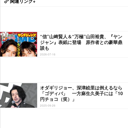
関連リンク+
“信”山﨑賢人＆“万極”山田裕貴、『ヤン
ジャン』表紙に登場 原作者との豪華鼎
談も
2026-07-16
オダギリジョー、深津絵里は例えるなら
「ゴディバ」 一方麻生久美子には「10
円チョコ（笑）」
2025-09-26