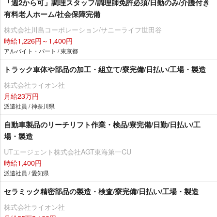
「週2から可」調理スタッフ/調理師免許必須/日勤のみ/介護付き
有料老人ホーム/社会保障完備
株式会社川島コーポレーション/サニーライフ世田谷
時給1,226円～1,400円
アルバイト・パート / 東京都
トラック車体や部品の加工・組立て/寮完備/日払い/工場・製造
株式会社ライオン社
月給23万円
派遣社員 / 神奈川県
自動車製品のリーチリフト作業・検品/寮完備/日勤/日払い/工
場・製造
UTエージェント株式会社AGT東海第一CU
時給1,400円
派遣社員 / 愛知県
セラミック精密部品の製造・検査/寮完備/日払い/工場・製造
株式会社ライオン社