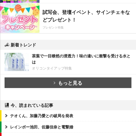
試写会、登壇イベント、サインチェキな
どプレゼント！
プレゼント特集
新着トレンド
茶葉で一目瞭然の浸透力！味の違いに衝撃を受ける水と
は
オリコンタイアップ特集
もっと見る
今、読まれている記事
テオくん、加藤乃愛との破局を発表
レインボー池田、佐藤佳奈と電撃婚