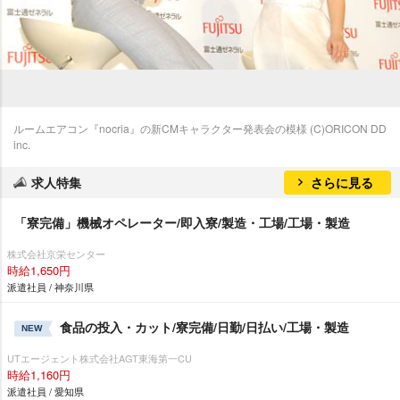
ルームエアコン『nocria』の新CMキャラクター発表会の模様 (C)ORICON DD
inc.
求人特集
さらに見る
「寮完備」機械オペレーター/即入寮/製造・工場/工場・製造
株式会社京栄センター
時給1,650円
派遣社員 / 神奈川県
食品の投入・カット/寮完備/日勤/日払い/工場・製造
NEW
UTエージェント株式会社AGT東海第一CU
時給1,160円
派遣社員 / 愛知県