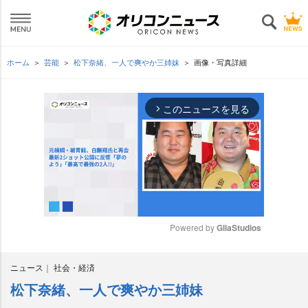
ホーム
芸能
松下奈緒、一人で爽やか三姉妹
画像・写真詳細
このニュースを見る
arrow_forward_ios
Powered by 
GliaStudios
M
ニュース
社会・経済
u
t
松下奈緒、一人で爽やか三姉妹
e