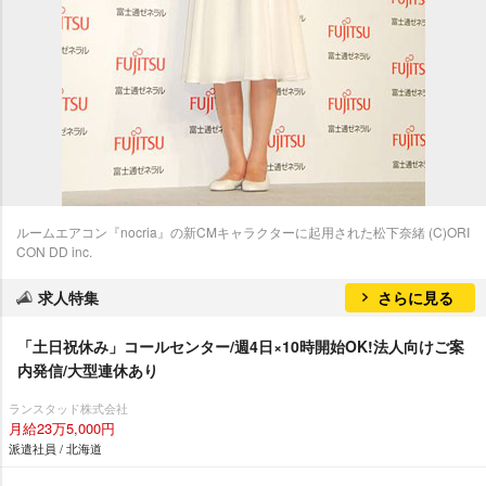
ルームエアコン『nocria』の新CMキャラクターに起用された松下奈緒 (C)ORI
CON DD inc.
求人特集
さらに見る
「土日祝休み」コールセンター/週4日×10時開始OK!法人向けご案
内発信/大型連休あり
ランスタッド株式会社
月給23万5,000円
派遣社員 / 北海道