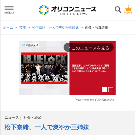
ホーム
芸能
松下奈緒、一人で爽やか三姉妹
画像・写真詳細
このニュースを見る
arrow_forward_ios
Powered by 
GliaStudios
M
ニュース
社会・経済
u
t
松下奈緒、一人で爽やか三姉妹
e