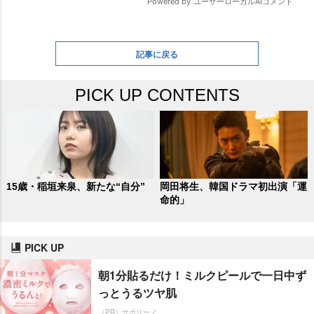
記事に戻る
PICK UP CONTENTS
15歳・稲垣来泉、新たな“自分”
岡田将生、韓国ドラマ初出演「運
命的」
PICK UP
朝1分貼るだけ！ミルクピールで一日中ず
っとうるツヤ肌
（PR）サボリーノ