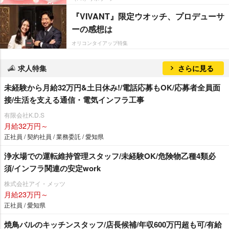
『VIVANT』限定ウオッチ、プロデューサ
ーの感想は
オリコンタイアップ特集
求人特集
さらに見る
未経験から月給32万円&土日休み!/電話応募もOK/応募者全員面
接/生活を支える通信・電気インフラ工事
有限会社K.D.S
月給32万円～
正社員 / 契約社員 / 業務委託 / 愛知県
浄水場での運転維持管理スタッフ/未経験OK/危険物乙種4類必
須/インフラ関連の安定work
株式会社アイ・メッツ
月給23万円～
正社員 / 愛知県
焼鳥バルのキッチンスタッフ/店長候補/年収600万円超も可/有給