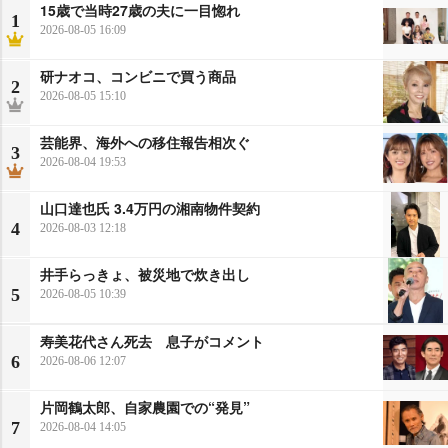
15歳で当時27歳の夫に一目惚れ
1
2026-08-05 16:09
研ナオコ、コンビニで買う商品
2
2026-08-05 15:10
芸能界、海外への移住報告相次ぐ
3
2026-08-04 19:53
山口達也氏 3.4万円の湘南物件契約
4
2026-08-03 12:18
井手らっきょ、被災地で炊き出し
5
2026-08-05 10:39
寿美花代さん死去 息子がコメント
6
2026-08-06 12:07
片岡鶴太郎、自家農園での“発見”
7
2026-08-04 14:05