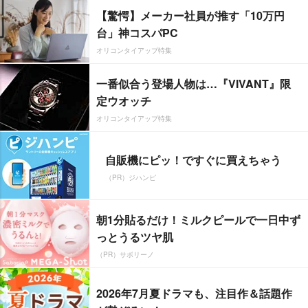
【驚愕】メーカー社員が推す「10万円
台」神コスパPC
オリコンタイアップ特集
一番似合う登場人物は…『VIVANT』限
定ウオッチ
オリコンタイアップ特集
自販機にピッ！ですぐに買えちゃう
（PR）ジハンピ
朝1分貼るだけ！ミルクピールで一日中ず
っとうるツヤ肌
（PR）サボリーノ
2026年7月夏ドラマも、注目作＆話題作