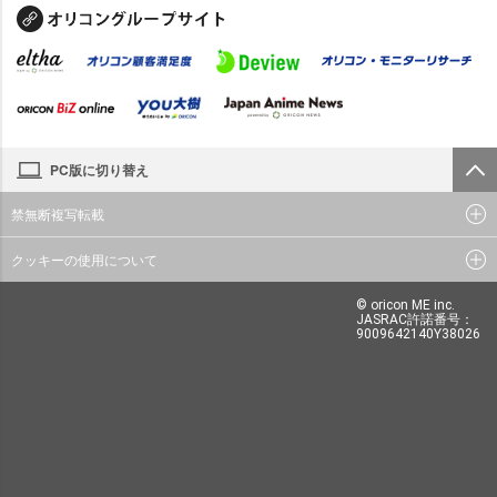
PC版に切り替え
禁無断複写転載
クッキーの使用について
© oricon ME inc.
JASRAC許諾番号：
9009642140Y38026