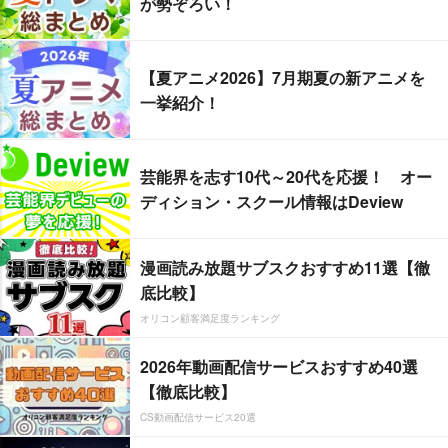
が勢ぞろい！
【夏アニメ2026】7月期夏の新アニメを
一挙紹介！
芸能界を志す10代～20代を応援！ オー
ディション・スクール情報はDeview
漫画読み放題サブスクおすすめ11選【徹
底比較】
オリコン顧客満足度ランキング
2026年動画配信サービスおすすめ40選
【徹底比較】
CS動画配信サービス20選