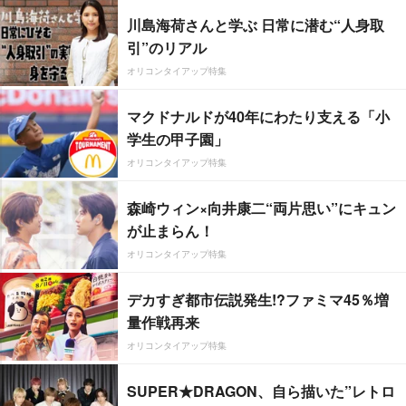
川島海荷さんと学ぶ 日常に潜む“人身取
引”のリアル
オリコンタイアップ特集
マクドナルドが40年にわたり支える「小
学生の甲子園」
オリコンタイアップ特集
森崎ウィン×向井康二“両片思い”にキュン
が止まらん！
オリコンタイアップ特集
デカすぎ都市伝説発生!?ファミマ45％増
量作戦再来
オリコンタイアップ特集
SUPER★DRAGON、自ら描いた”レトロ