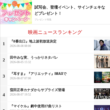
試写会、登壇イベント、サインチェキな
どプレゼント！
プレゼント特集
映画ニュースランキング
『8番出口』地上波初放送決定
1
2026-08-08 08:00
田中みな実、うっかりネタバレ
2
2026-08-05 15:32
『耳すま』『アリエッティ』IMAXで
3
2026-08-07 07:00
窪田正孝カナダからサプライズ登場
4
2026-08-07 19:52
『マイケル』劇中使用27曲リスト