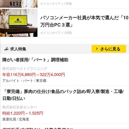
オリコンタイアップ特集
パソコンメーカー社員が本気で選んだ「10
万円台PC３選」
オリコンタイアップ特集
求人特集
さらに見る
障がい者採用/「パート」調理補助
株式会社ベストプランニング
年収116万6,880円～322万4,000円
アルバイト・パート / 東京都
「寮完備」豚肉の仕分け/食品のパック詰め/即入寮/製造・工場/
日勤/日払い
株式会社京栄センター
時給1,220円～1,525円
派遣社員 / 北海道