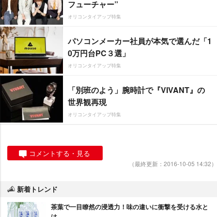
フューチャー”
オリコンタイアップ特集
パソコンメーカー社員が本気で選んだ「1
0万円台PC３選」
オリコンタイアップ特集
「別班のよう」腕時計で『VIVANT』の
世界観再現
オリコンタイアップ特集
コメントする・見る
（最終更新：2016-10-05 14:32）
新着トレンド
茶葉で一目瞭然の浸透力！味の違いに衝撃を受ける水と
は