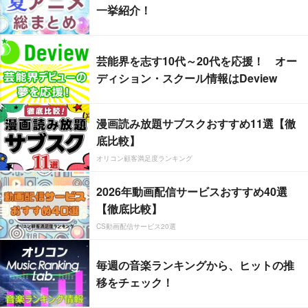
一挙紹介！
芸能界を志す10代～20代を応援！ オー
ディション・スクール情報はDeview
漫画読み放題サブスクおすすめ11選【徹
底比較】
オリコン顧客満足度ランキング
2026年動画配信サービスおすすめ40選
【徹底比較】
CS動画配信サービス20選
毎週の音楽ランキングから、ヒットの推
移をチェック！