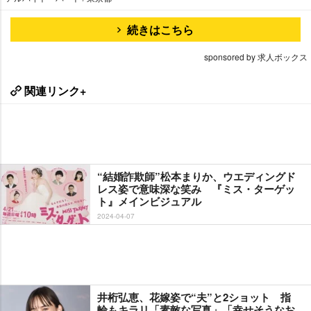
続きはこちら
sponsored by 求人ボックス
関連リンク+
“結婚詐欺師”松本まりか、ウエディングド
レス姿で意味深な笑み 『ミス・ターゲッ
ト』メインビジュアル
2024-04-07
井桁弘恵、花嫁姿で“夫”と2ショット 指
輪もキラリ「素敵な写真」「幸せそうなお