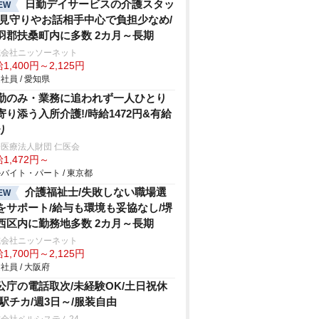
日勤デイサービスの介護スタッ
EW
/見守りやお話相手中心で負担少なめ/
羽郡扶桑町内に多数 2カ月～長期
式会社ニッソーネット
1,400円～2,125円
社員 / 愛知県
勤のみ・業務に追われず一人ひとり
寄り添う入所介護!/時給1472円&有給
り
医療法人財団 仁医会
1,472円～
バイト・パート / 東京都
介護福祉士/失敗しない職場選
EW
をサポート/給与も環境も妥協なし/堺
西区内に勤務地多数 2カ月～長期
式会社ニッソーネット
1,700円～2,125円
社員 / 大阪府
公庁の電話取次/未経験OK/土日祝休
/駅チカ/週3日～/服装自由