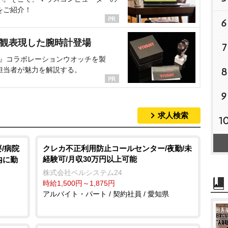
をご紹介！
6
界観表現した腕時計登場
7
NT』コラボレーションウオッチを製
担当者が魅力を解説する。
8
9
求人検索
1
/病院
クレカ不正利用防止コールセンター/夜勤/未
経験可/月収30万円以上可能
内に勤
株式会社ベルシステム24
時給1,500円～1,875円
アルバイト・パート / 契約社員 / 愛知県