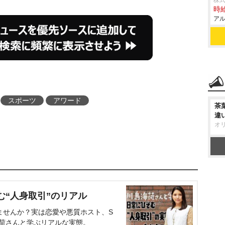
株式
時給
アル
スポーツ
アワード
茶
違
オ
む“人身取引”のリアル
ませんか？実は恋愛や悪質ホスト、S
海荷さんと学ぶリアルな実態。