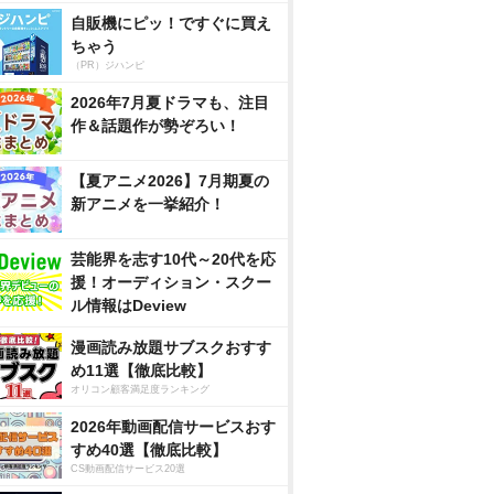
自販機にピッ！ですぐに買え
ちゃう
（PR）ジハンピ
2026年7月夏ドラマも、注目
作＆話題作が勢ぞろい！
【夏アニメ2026】7月期夏の
新アニメを一挙紹介！
芸能界を志す10代～20代を応
援！オーディション・スクー
ル情報はDeview
漫画読み放題サブスクおすす
め11選【徹底比較】
オリコン顧客満足度ランキング
2026年動画配信サービスおす
すめ40選【徹底比較】
CS動画配信サービス20選