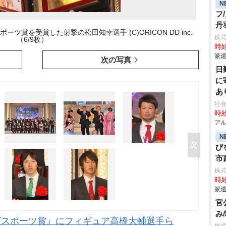
N
フ
丹
ツ賞を受賞した射撃の松田知幸選手 (C)ORICON DD inc.
株
（6/9枚）
時給
派遣
次の写真
日
に
あ
社会
時給
アル
N
び
市
株
時給
派遣
官
み
グスポーツ賞』にフィギュア高橋大輔選手ら