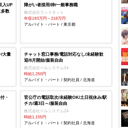
収入UP
障がい者採用/枠/一般事務職
に多数
株式会社ランドネット
年収193万円～218万円
アルバイト・パート / 東京都
/大量
チャット窓口事務/電話対応なし/未経験歓
迎/8月開始/服装自由
株式会社ベルシステム24
時給1,250円
アルバイト・パート / 契約社員 / 北海道
受付・
官公庁の電話取次/未経験OK/土日祝休み/駅
チカ/週3日～/服装自由
株式会社ベルシステム24
時給1,155円
アルバイト・パート / 契約社員 / 北海道