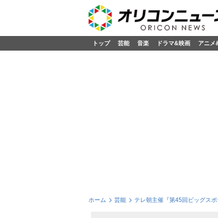
トップ
芸能
音楽
ドラマ&映画
アニメ
ホーム
芸能
テレ朝主催『第45回ビッグス