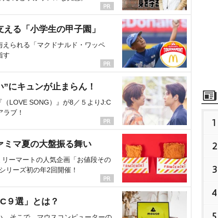
支える「小学生の甲子園」
与えられる「マクドナルド・ワッペ
指す
い”にキュンが止まらん！
OVE SONG）』が8／５よりJ:C
アラブ！
1
ァミマ夏の大盤振る舞い
2
ミリーマートの人気企画「お値段その
3
、シリーズ初の年2回開催！
4
C９選」とは？
5
い。そこで、マウスコンピューターの