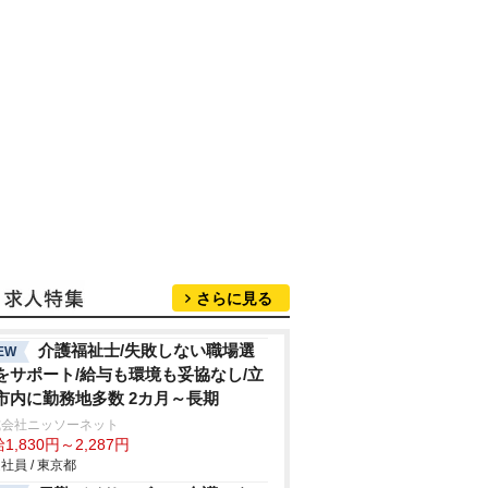
さらに見る
介護福祉士/失敗しない職場選
EW
をサポート/給与も環境も妥協なし/立
市内に勤務地多数 2カ月～長期
式会社ニッソーネット
1,830円～2,287円
社員 / 東京都