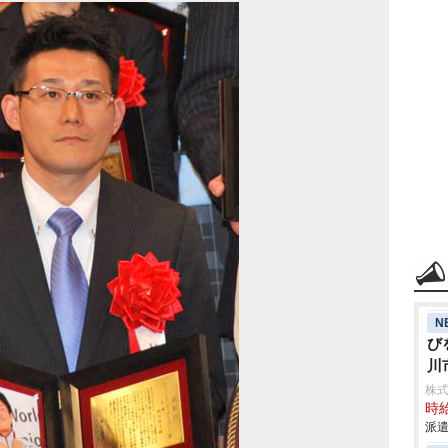
N
び
川
株
時給
派遣