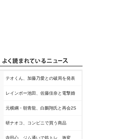
テオくん、加藤乃愛との破局を発表
レインボー池田、佐藤佳奈と電撃婚
元横綱・朝青龍、白鵬翔氏と再会2S
研ナオコ、コンビニで買う商品
寺田心、ジム通いで筋トレ…激変