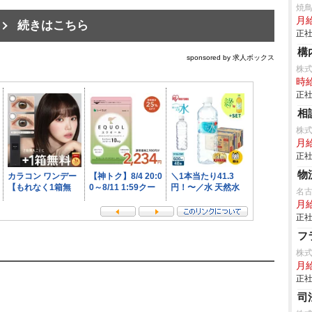
焼
月
続きはこちら
正社
構
sponsored by 求人ボックス
株
時給
正社
相
株
月
正社
物
名
月
正社
フ
株
月
正社
司