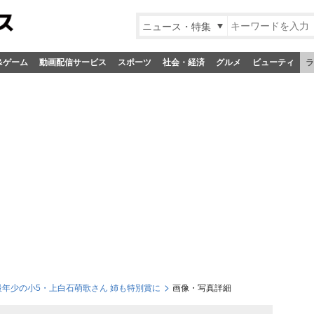
ニュース・特集
&ゲーム
動画配信サービス
スポーツ
社会・経済
グルメ
ビューティ
ラ
最年少の小5・上白石萌歌さん 姉も特別賞に
画像・写真詳細