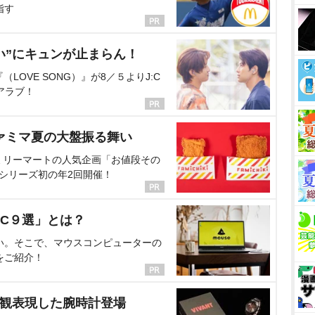
指す
い”にキュンが止まらん！
OVE SONG）』が8／５よりJ:C
アラブ！
ァミマ夏の大盤振る舞い
ミリーマートの人気企画「お値段その
、シリーズ初の年2回開催！
C９選」とは？
い。そこで、マウスコンピューターの
をご紹介！
界観表現した腕時計登場