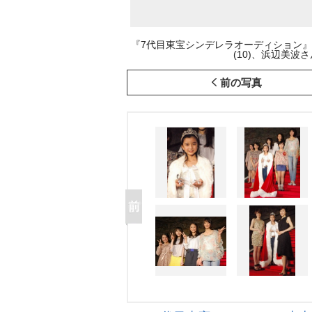
『7代目東宝シンデレラオーディション』
(10)、浜辺美波さん(1
前の写真