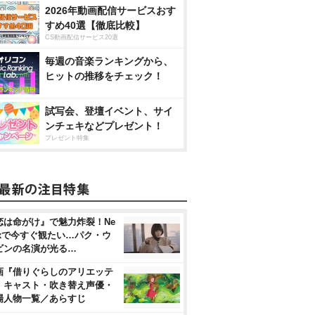
2026年動画配信サービスおす
すめ40選【徹底比較】
CS動画配信サービス20選
毎週の音楽ランキングから、
ヒットの推移をチェック！
試写会、登壇イベント、サイ
ンチェキなどプレゼント！
プレゼント特集
恋は命がけ』で魅力炸裂！Ne
flixで今すぐ観たい…パク・ウ
ビンの名演が光る…
画『借りぐらしのアリエッテ
』キャスト・吹き替え声優・
場人物一覧／あらすじ