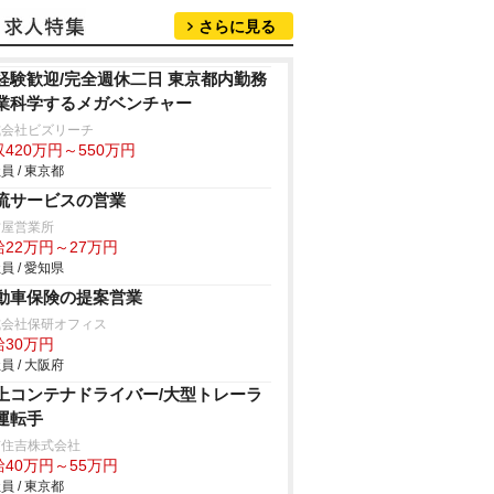
さらに見る
経験歓迎/完全週休二日 東京都内勤務
業科学するメガベンチャー
式会社ビズリーチ
420万円～550万円
員 / 東京都
流サービスの営業
古屋営業所
給22万円～27万円
員 / 愛知県
動車保険の提案営業
式会社保研オフィス
給30万円
員 / 大阪府
上コンテナドライバー/大型トレーラ
運転手
京住吉株式会社
給40万円～55万円
員 / 東京都