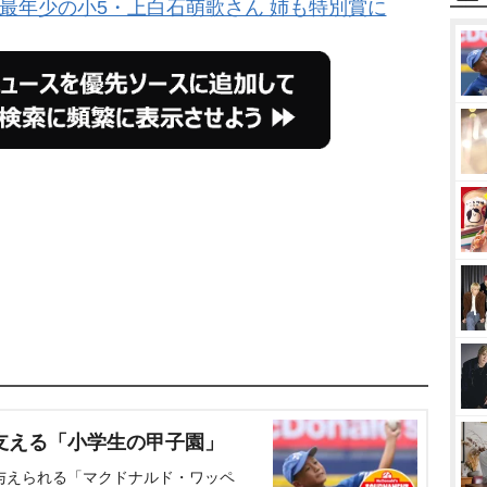
最年少の小5・上白石萌歌さん 姉も特別賞に
支える「小学生の甲子園」
与えられる「マクドナルド・ワッペ