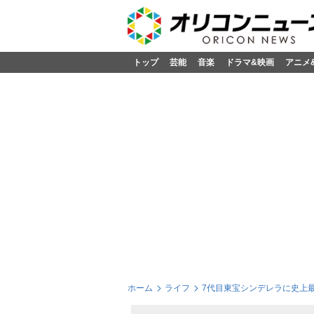
トップ
芸能
音楽
ドラマ&映画
アニメ
ホーム
ライフ
7代目東宝シンデレラに史上