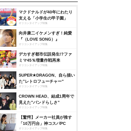
マクドナルドが40年にわたり
支える「小学生の甲子園」
オリコンタイアップ特集
向井康二イケメンすぎ！純愛
『（LOVE SONG）』
オリコンタイアップ特集
デカすぎ都市伝説発生!?ファ
ミマ45％増量作戦再来
オリコンタイアップ特集
SUPER★DRAGON、自ら描い
た”レトロフューチャー”
オリコンタイアップ特集
CROWN HEAD、結成1周年で
見えた”バンドらしさ”
オリコンタイアップ特集
【驚愕】メーカー社員が推す
「10万円台」神コスパPC
オリコンタイアップ特集