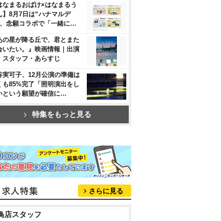
はなまるおばけ×はなまるう
ん】8月7日は“ハナマルデ
”、念願コラボで「一緒に…
あの星が降る丘で、君とまた
会いたい。』映画情報｜出演
・スタッフ・あらすじ
谷実可子、12月公演の準備は
くも85%完了「照明演出をし
いという願望が確信に…
特集をもっと見る
さらに見る
鳥店スタッフ