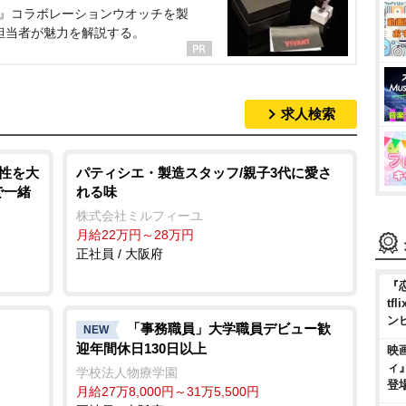
NT』コラボレーションウオッチを製
担当者が魅力を解説する。
求人検索
来性を大
パティシエ・製造スタッフ/親子3代に愛さ
で一緒
れる味
株式会社ミルフィーユ
月給22万円～28万円
正社員 / 大阪府
『
t
ン
「事務職員」大学職員デビュー歓
NEW
迎年間休日130日以上
映
ィ
学校法人物療学園
登
月給27万8,000円～31万5,500円