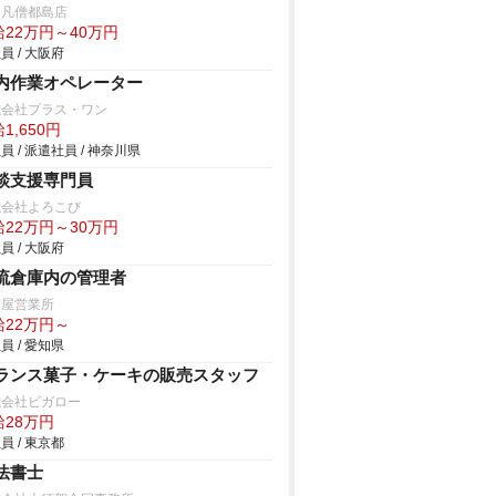
鳥凡僧都島店
給22万円～40万円
員 / 大阪府
内作業オペレーター
式会社プラス・ワン
1,650円
員 / 派遣社員 / 神奈川県
談支援専門員
式会社よろこび
給22万円～30万円
員 / 大阪府
流倉庫内の管理者
古屋営業所
給22万円～
員 / 愛知県
ランス菓子・ケーキの販売スタッフ
式会社ビガロー
給28万円
員 / 東京都
法書士