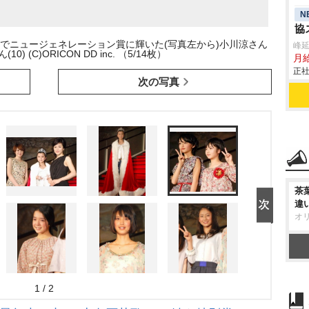
N
協
でニュージェネレーション賞に輝いた(写真左から)小川涼さん
峰
0) (C)ORICON DD inc. （5/14枚）
月給
正社
次の写真
茶
違
オ
1 / 2