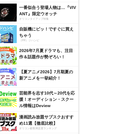
一番似合う登場人物は…『VIV
ANT』限定ウオッチ
オリコンタイアップ特集
自販機にピッ！ですぐに買え
ちゃう
（PR）ジハンピ
2026年7月夏ドラマも、注目
作＆話題作が勢ぞろい！
【夏アニメ2026】7月期夏の
新アニメを一挙紹介！
芸能界を志す10代～20代を応
援！オーディション・スクー
ル情報はDeview
漫画読み放題サブスクおすす
め11選【徹底比較】
オリコン顧客満足度ランキング