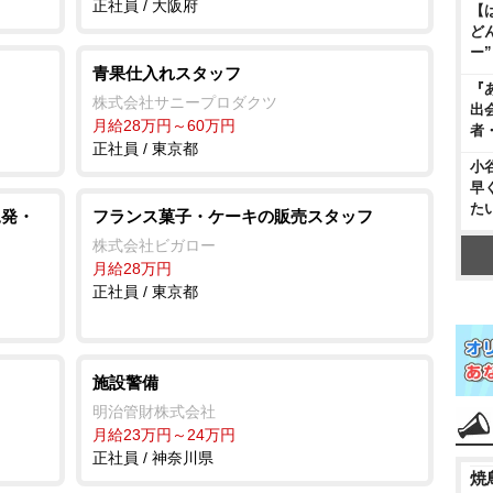
正社員 / 大阪府
【
ど
ー
青果仕入れスタッフ
『
株式会社サニープロダクツ
出
月給28万円～60万円
者
正社員 / 東京都
小
早
た
児発・
フランス菓子・ケーキの販売スタッフ
株式会社ビガロー
月給28万円
正社員 / 東京都
施設警備
明治管財株式会社
月給23万円～24万円
正社員 / 神奈川県
焼