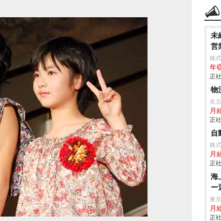
未
営
株
年収
正社
物
名
月
正社
自
株
月
正社
海
ー
東
月
正社