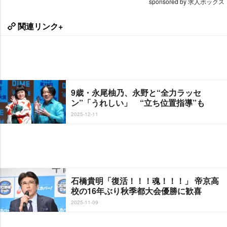
sponsored by 求人ボックス
関連リンク+
9歳・永尾柚乃、永野と“全力ラッセ
ン”「うれしい」 “立ち位置指導”も
2025-12-11
石橋貴明「復活！！！魂！！！」 帝京高
校の16年ぶり秋季都大会優勝に歓喜
2025-11-09