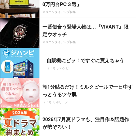
0万円台PC３選」
オリコンタイアップ特集
一番似合う登場人物は…『VIVANT』限
定ウオッチ
オリコンタイアップ特集
自販機にピッ！ですぐに買えちゃう
（PR）ジハンピ
朝1分貼るだけ！ミルクピールで一日中ず
っとうるツヤ肌
（PR）サボリーノ
2026年7月夏ドラマも、注目作＆話題作
が勢ぞろい！