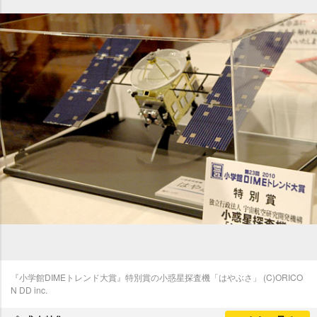
『小学館DIMEトレンド大賞』特別賞の小惑星探査機「はやぶさ」 (C)ORICO
N DD inc.