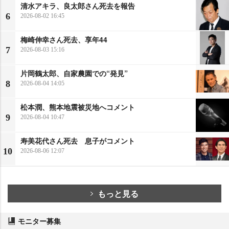
清水アキラ、良太郎さん死去を報告
6
2026-08-02 16:45
梅崎伸幸さん死去、享年44
7
2026-08-03 15:16
片岡鶴太郎、自家農園での“発見”
8
2026-08-04 14:05
松本潤、熊本地震被災地へコメント
9
2026-08-04 10:47
寿美花代さん死去 息子がコメント
10
2026-08-06 12:07
もっと見る
モニター募集