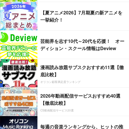
【夏アニメ2026】7月期夏の新アニメを
一挙紹介！
芸能界を志す10代～20代を応援！ オー
ディション・スクール情報はDeview
漫画読み放題サブスクおすすめ11選【徹
底比較】
オリコン顧客満足度ランキング
2026年動画配信サービスおすすめ40選
【徹底比較】
CS動画配信サービス20選
毎週の音楽ランキングから、ヒットの推