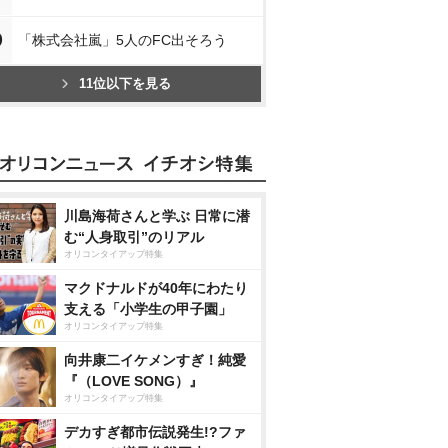
0
「株式会社嵐」5人のFC出そろう
11位以下を見る
川島海荷さんと学ぶ 日常に潜
む“人身取引”のリアル
オリコンタイアップ特集
マクドナルドが40年にわたり
支える「小学生の甲子園」
オリコンタイアップ特集
向井康二イケメンすぎ！純愛
『（LOVE SONG）』
オリコンタイアップ特集
デカすぎ都市伝説発生!?ファ