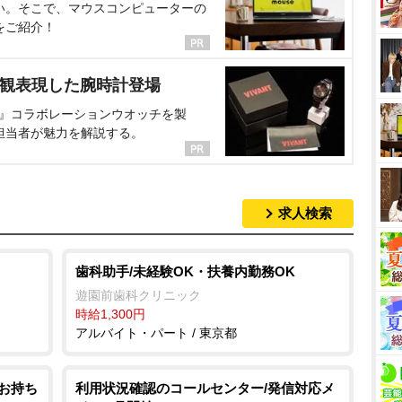
い。そこで、マウスコンピューターの
をご紹介！
界観表現した腕時計登場
NT』コラボレーションウオッチを製
担当者が魅力を解説する。
求人検索
歯科助手/未経験OK・扶養内勤務OK
遊園前歯科クリニック
時給1,300円
アルバイト・パート / 東京都
許お持ち
利用状況確認のコールセンター/発信対応メ