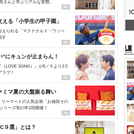
海荷さんと学ぶリアルな実態。
1
支える「小学生の甲子園」
与えられる「マクドナルド・ワッペ
指す
い”にキュンが止まらん！
OVE SONG）』が8／５よりJ:C
アラブ！
ァミマ夏の大盤振る舞い
ミリーマートの人気企画「お値段その
、シリーズ初の年2回開催！
C９選」とは？