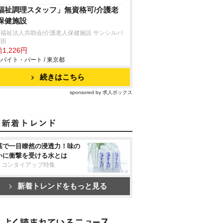
福祉調理スタッフ」無資格可/介護老
保健施設
福祉法人共助会/介護老人保健施設 サンシルバ
町田
1,226円
バイト・パート / 東京都
続きはこちら
sponsored by 求人ボックス
葉で一目瞭然の浸透力！味の
いに衝撃を受ける水とは
リコンタイアップ特集
新着トレンドをもっと見る