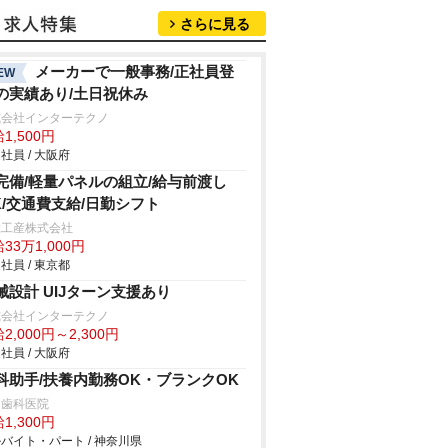
さらに見る
メーカーで一般事務/正社員登
EW
の実績あり/土日祝休み
式会社インターテクノ
1,500円
社員 / 大阪府
完備/軽量パネルの組立/給与前渡し
K/交通費支給/日勤シフト
総工産株式会社
33万1,000円
社員 / 東京都
械設計 UIJターン支援あり
式会社インターテクノ
2,000円～2,300円
社員 / 大阪府
科助手/扶養内勤務OK・ブランクOK
口歯科医院
1,300円
バイト・パート / 神奈川県