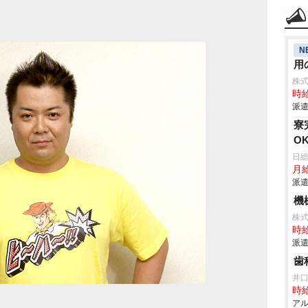
N
用
株
時給
派遣
寮
O
日
月給
派遣
機
株
時給
派遣
歯
井
時給
アル