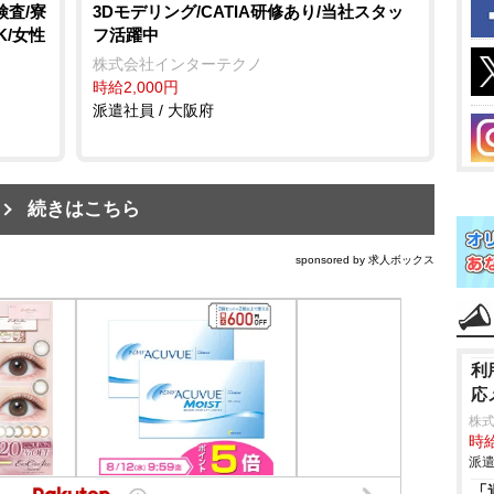
検査/寮
3Dモデリング/CATIA研修あり/当社スタッ
K/女性
フ活躍中
株式会社インターテクノ
時給2,000円
派遣社員 / 大阪府
続きはこちら
sponsored by 求人ボックス
利
応
株式
時給
派遣
「