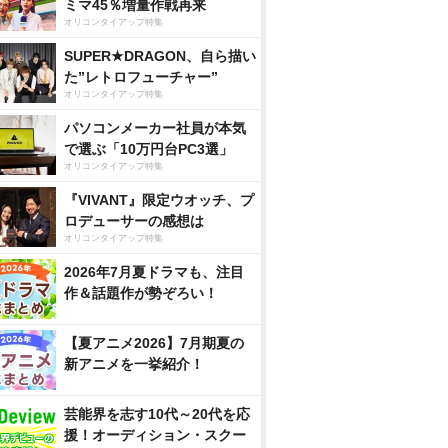
ミマ45％増量作戦再来
オリコンタイアップ特集
SUPER★DRAGON、自ら描い
た”レトロフューチャー”
オリコンタイアップ特集
パソコンメーカー社員が本気
で選ぶ「10万円台PC3選」
オリコンタイアップ特集
『VIVANT』限定ウオッチ、プ
ロデューサーの感想は
オリコンタイアップ特集
2026年7月夏ドラマも、注目
作＆話題作が勢ぞろい！
【夏アニメ2026】7月期夏の
新アニメを一挙紹介！
芸能界を志す10代～20代を応
援！オーディション・スクー