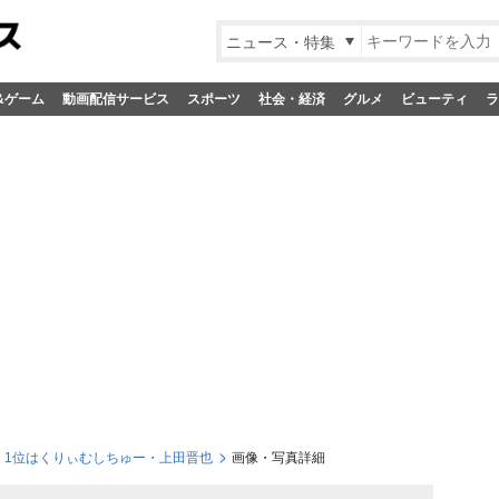
ニュース・特集
&ゲーム
動画配信サービス
スポーツ
社会・経済
グルメ
ビューティ
ラ
、1位はくりぃむしちゅー・上田晋也
画像・写真詳細