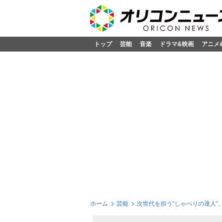
トップ
芸能
音楽
ドラマ&映画
アニメ
ホーム
芸能
次世代を担う“しゃべりの達人”