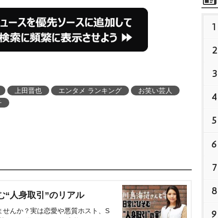
1
2
3
上田晋也
エンタメ ランキング
お笑い芸人
4
チ
5
6
7
8
む“人身取引”のリアル
ませんか？実は恋愛や悪質ホスト、S
9