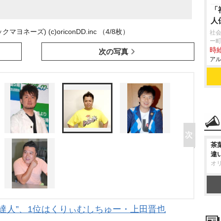
「
人
ヨネーズ) (c)oriconDD.inc （4/8枚）
社会
ー
時給
次の写真
アル
茶
違
オ
達人”、1位はくりぃむしちゅー・上田晋也