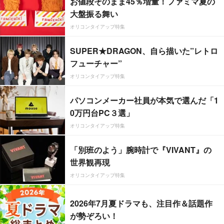
お値段そのまま45％増量！ファミマ夏の
大盤振る舞い
オリコンタイアップ特集
SUPER★DRAGON、自ら描いた”レトロ
フューチャー”
オリコンタイアップ特集
パソコンメーカー社員が本気で選んだ「1
0万円台PC３選」
オリコンタイアップ特集
「別班のよう」腕時計で『VIVANT』の
世界観再現
オリコンタイアップ特集
2026年7月夏ドラマも、注目作＆話題作
が勢ぞろい！