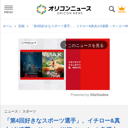
ホーム
芸能
「第4回好きなスポーツ選手」、イチロー&真央が2連覇 ～サッカー
このニュースを見る
arrow_forward_ios
Powered by 
GliaStudios
M
ニュース
スポーツ
u
t
「第4回好きなスポーツ選手」、イチロー&真
e