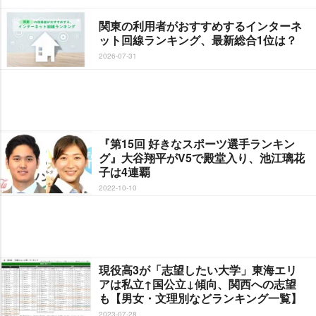
関東の利用者がおすすめするインターネ
ット回線ランキング、最新総合1位は？
2026-07-31
『第15回 好きなスポーツ選手ランキン
グ』大谷翔平がV5で殿堂入り、池江璃花
子は4連覇
2022-10-10
現役高3が「志望したい大学」東海エリ
アは私立↑国公立↓傾向、関西への志望
も【男女・文理別などランキング一覧】
2023-07-28