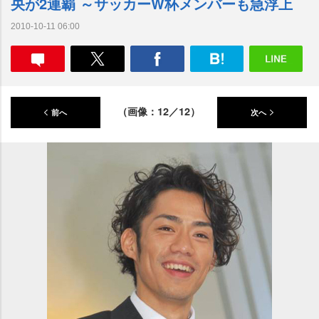
央が2連覇 ～サッカーW杯メンバーも急浮上
2010-10-11 06:00
（画像：12／12）
前へ
次へ