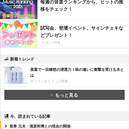
毎週の音楽ランキングから、ヒットの推
移をチェック！
試写会、登壇イベント、サインチェキな
どプレゼント！
プレゼント特集
新着トレンド
茶葉で一目瞭然の浸透力！味の違いに衝撃を受ける水と
は
オリコンタイアップ特集
もっと見る
今、読まれている記事
亜希 元夫・清原和博との現在の関係