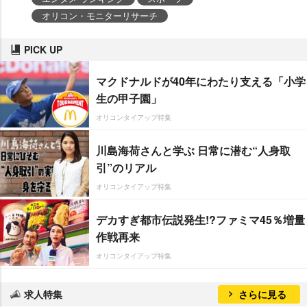
オリコン・モニターリサーチ
PICK UP
マクドナルドが40年にわたり支える「小学
生の甲子園」
オリコンタイアップ特集
川島海荷さんと学ぶ 日常に潜む“人身取
引”のリアル
オリコンタイアップ特集
デカすぎ都市伝説発生!?ファミマ45％増量
作戦再来
オリコンタイアップ特集
求人特集
さらに見る