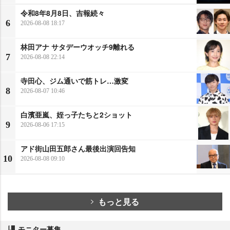
令和8年8月8日、吉報続々
6
2026-08-08 18:17
林田アナ サタデーウオッチ9離れる
7
2026-08-08 22:14
寺田心、ジム通いで筋トレ…激変
8
2026-08-07 10:46
白濱亜嵐、姪っ子たちと2ショット
9
2026-08-06 17:15
アド街山田五郎さん最後出演回告知
10
2026-08-08 09:10
もっと見る
モニター募集