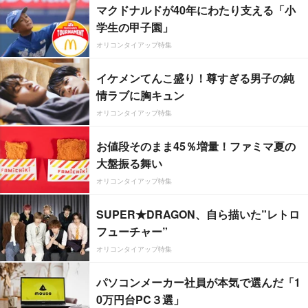
マクドナルドが40年にわたり支える「小
学生の甲子園」
オリコンタイアップ特集
イケメンてんこ盛り！尊すぎる男子の純
情ラブに胸キュン
オリコンタイアップ特集
お値段そのまま45％増量！ファミマ夏の
大盤振る舞い
オリコンタイアップ特集
SUPER★DRAGON、自ら描いた”レトロ
フューチャー”
オリコンタイアップ特集
パソコンメーカー社員が本気で選んだ「1
0万円台PC３選」