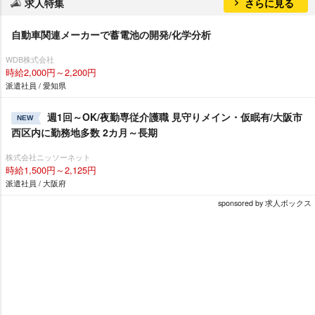
求人特集
さらに見る
自動車関連メーカーで蓄電池の開発/化学分析
WDB株式会社
時給2,000円～2,200円
派遣社員 / 愛知県
週1回～OK/夜勤専従介護職 見守りメイン・仮眠有/大阪市
NEW
西区内に勤務地多数 2カ月～長期
株式会社ニッソーネット
時給1,500円～2,125円
派遣社員 / 大阪府
sponsored by 求人ボックス