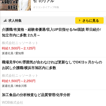
引”のリアル
オリコンタイアップ特集
求人特集
さらに見る
介護職/有資格・経験者優遇/収入UP目指せる/tel面談 即日紹介/
知立市内に多数 2カ月～
株式会社ニッソーネット
時給1,500円～2,125円
派遣社員 / 愛知県
職場見学OK/雰囲気が合わなければ更新なしでOK!2ヶ月からの
お試し介護職/横浜市旭区内に多数
株式会社ニッソーネット
時給1,500円～2,250円
派遣社員 / 神奈川県
加工食品の分析検査など品質管理/化学分析
WDB株式会社