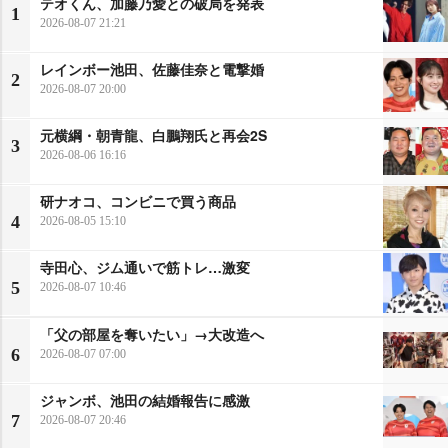
テオくん、加藤乃愛との破局を発表
1
2026-08-07 21:21
レインボー池田、佐藤佳奈と電撃婚
2
2026-08-07 20:00
元横綱・朝青龍、白鵬翔氏と再会2S
3
2026-08-06 16:16
研ナオコ、コンビニで買う商品
4
2026-08-05 15:10
寺田心、ジム通いで筋トレ…激変
5
2026-08-07 10:46
「父の部屋を奪いたい」→大改造へ
6
2026-08-07 07:00
ジャンボ、池田の結婚報告に感激
7
2026-08-07 20:46