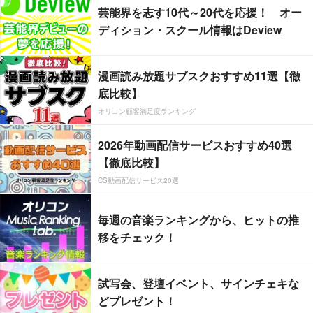
芸能界を志す10代～20代を応援！ オー
ディション・スクール情報はDeview
漫画読み放題サブスクおすすめ11選【徹
底比較】
オリコン顧客満足度ランキング
2026年動画配信サービスおすすめ40選
【徹底比較】
CS動画配信サービス20選
毎週の音楽ランキングから、ヒットの推
移をチェック！
試写会、登壇イベント、サインチェキな
どプレゼント！