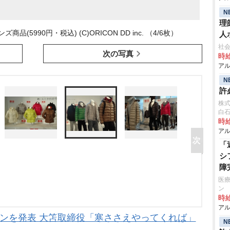
N
理
5990円・税込) (C)ORICON DD inc. （4/6枚）
人
社
次の写真
時給
アル
N
許
株
白
時給
アル
「
シ
障
医療
ン
時給
アル
ンを発表 大笘取締役「寒ささえやってくれば」
N