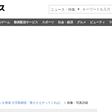
ニュース・特集
&ゲーム
動画配信サービス
スポーツ
社会・経済
グルメ
ビューティ
ラ
ンを発表 大笘取締役「寒ささえやってくれば」
画像・写真詳細