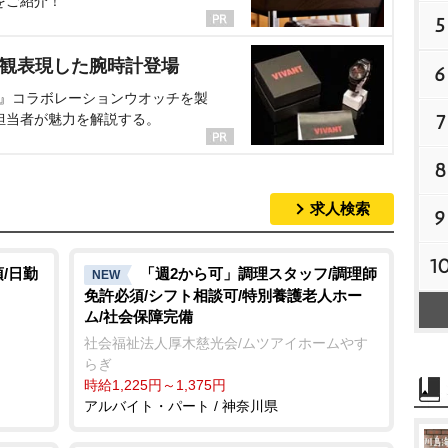
をご紹介！
5
界観表現した腕時計登場
6
NT』コラボレーションウオッチを製
7
担当者が魅力を解説する。
8
求人検索
9
1
/日勤
「週2から可」調理スタッフ/調理師
NEW
免許必須/シフト相談可/特別養護老人ホー
ム/社会保障完備
社会福祉法人厚木慈光会/ムツアイホームやす
らぎ
時給1,225円～1,375円
アルバイト・パート / 神奈川県