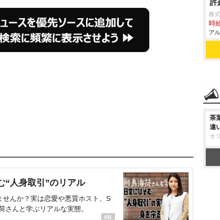
許
株
時給
アル
茶
違
オ
む“人身取引”のリアル
ませんか？実は恋愛や悪質ホスト、S
海荷さんと学ぶリアルな実態。