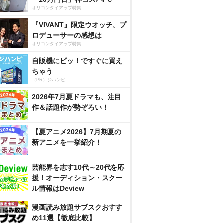
オリコンタイアップ特集
『VIVANT』限定ウオッチ、プ
ロデューサーの感想は
オリコンタイアップ特集
自販機にピッ！ですぐに買え
ちゃう
（PR）ジハンピ
2026年7月夏ドラマも、注目
作＆話題作が勢ぞろい！
【夏アニメ2026】7月期夏の
新アニメを一挙紹介！
芸能界を志す10代～20代を応
援！オーディション・スクー
ル情報はDeview
漫画読み放題サブスクおすす
め11選【徹底比較】