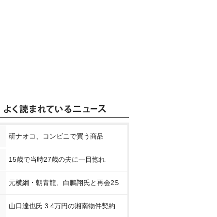
研ナオコ、コンビニで買う商品
15歳で当時27歳の夫に一目惚れ
元横綱・朝青龍、白鵬翔氏と再会2S
山口達也氏 3.4万円の湘南物件契約