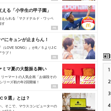
支える「小学生の甲子園」
与えられる「マクドナルド・ワッペ
指す
い”にキュンが止まらん！
OVE SONG）』が8／５よりJ:C
アラブ！
ァミマ夏の大盤振る舞い
1
ミリーマートの人気企画「お値段その
2
、シリーズ初の年2回開催！
3
C９選」とは？
4
い。そこで、マウスコンピューターの