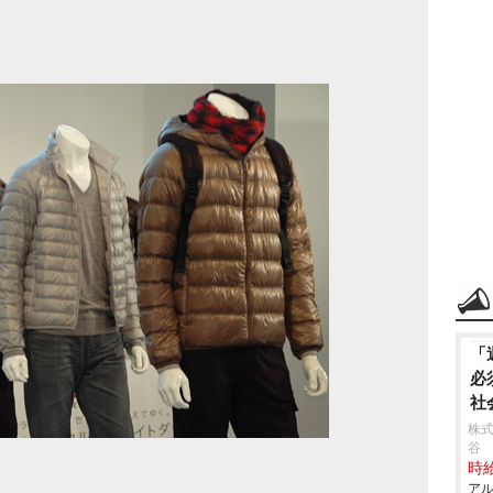
「
必
社
株
谷
時給
アル