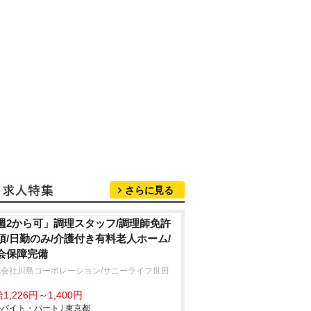
さらに見る
週2から可」調理スタッフ/調理師免許
須/日勤のみ/介護付き有料老人ホーム/
会保障完備
式会社川島コーポレーション/サニーライフ世田
1,226円～1,400円
バイト・パート / 東京都