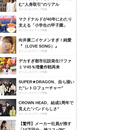
む“人身取引”のリアル
オリコンタイアップ特集
マクドナルドが40年にわたり
支える「小学生の甲子園」
オリコンタイアップ特集
向井康二イケメンすぎ！純愛
『（LOVE SONG）』
オリコンタイアップ特集
デカすぎ都市伝説発生!?ファ
ミマ45％増量作戦再来
オリコンタイアップ特集
SUPER★DRAGON、自ら描い
た”レトロフューチャー”
オリコンタイアップ特集
CROWN HEAD、結成1周年で
見えた”バンドらしさ”
オリコンタイアップ特集
【驚愕】メーカー社員が推す
「10万円台」神コスパPC