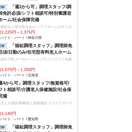
「週2から可」調理スタッフ/調
EW
師免許必須/シフト相談可/特別養護老
ホーム/社会保障完備
会福祉法人厚木慈光会/ムツアイホームやすらぎ
1,225円～1,375円
バイト・パート / 神奈川県
「福祉調理スタッフ」調理師免
EW
必須/日勤のみ/住宅型有料老人ホーム
式会社川島コーポレーション/サニーライフ札幌
石
1,075円～1,250円
バイト・パート / 北海道
週4から可」調理スタッフ/無資格可/
フト相談可/介護老人保健施設/社会保
完備
法人大朋会/岡崎老人保健施設 スクエアガーデ
1,140円
バイト・パート / 愛知県
「福祉調理スタッフ」調理師免
EW