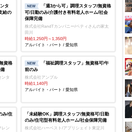
ンタ
「週3から可」調理スタッフ/無資格
NEW
支給の
可/日勤のみ/介護付き有料老人ホーム/社会
保障完備
株式会社RandTカンパニー/ベティさんの家太
田川
時給1,250円～1,350円
アルバイト・パート / 愛知県
/無資格
「福祉調理スタッフ」無資格可/午
NEW
完備
前のみ
センタ
株式会社アンプル
時給1,140円
アルバイト・パート / 愛知県
のみ/住
「未経験OK」調理スタッフ/無資格可/日勤
のみ/住宅型有料老人ホーム/社会保障完備
フレン
株式会社ハーベスト/アプリシェイト東淀川