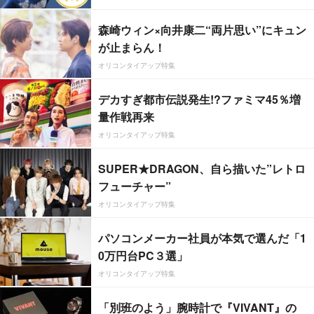
森崎ウィン×向井康二“両片思い”にキュン
が止まらん！
オリコンタイアップ特集
デカすぎ都市伝説発生!?ファミマ45％増
量作戦再来
オリコンタイアップ特集
SUPER★DRAGON、自ら描いた”レトロ
フューチャー”
オリコンタイアップ特集
パソコンメーカー社員が本気で選んだ「1
0万円台PC３選」
オリコンタイアップ特集
「別班のよう」腕時計で『VIVANT』の