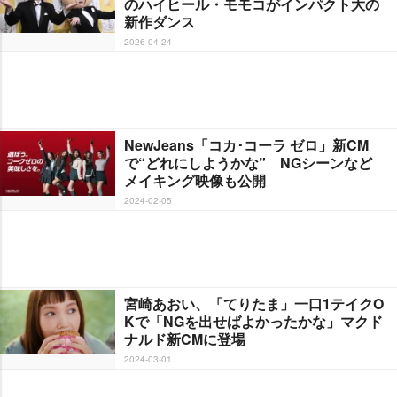
のハイヒール・モモコがインパクト大の
新作ダンス
2026-04-24
NewJeans「コカ･コーラ ゼロ」新CM
で“どれにしようかな” NGシーンなど
メイキング映像も公開
2024-02-05
宮崎あおい、「てりたま」一口1テイクO
Kで「NGを出せばよかったかな」マクド
ナルド新CMに登場
2024-03-01