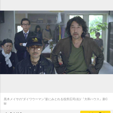
黒木メイサの“ダイワウーマン”姿にみとれる役所広司(右)/『大和ハウス』新C
M