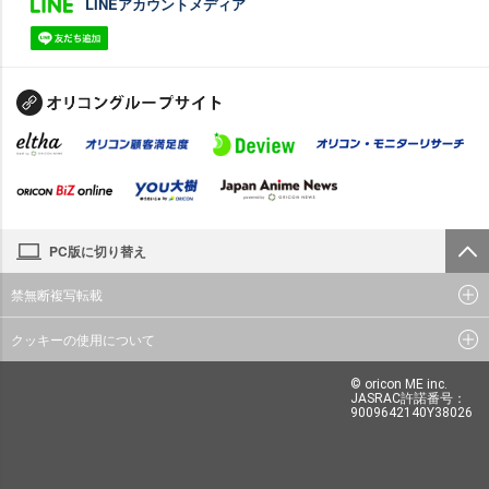
LINEアカウントメディア
PC版に切り替え
禁無断複写転載
クッキーの使用について
© oricon ME inc.
JASRAC許諾番号：
9009642140Y38026