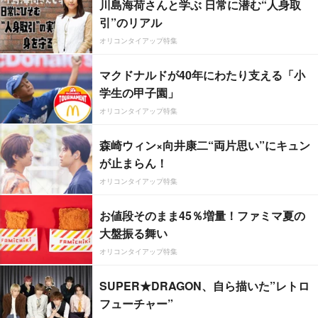
川島海荷さんと学ぶ 日常に潜む“人身取
引”のリアル
オリコンタイアップ特集
マクドナルドが40年にわたり支える「小
学生の甲子園」
オリコンタイアップ特集
森崎ウィン×向井康二“両片思い”にキュン
が止まらん！
オリコンタイアップ特集
お値段そのまま45％増量！ファミマ夏の
大盤振る舞い
オリコンタイアップ特集
SUPER★DRAGON、自ら描いた”レトロ
フューチャー”