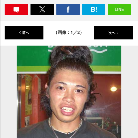
（画像：1／2）
前へ
次へ