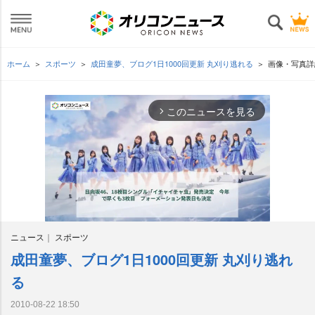
ホーム
スポーツ
成田童夢、ブログ1日1000回更新 丸刈り逃れる
画像・写真詳
このニュースを見る
arrow_forward_ios
ニュース
スポーツ
成田童夢、ブログ1日1000回更新 丸刈り逃れ
M
u
る
t
e
2010-08-22 18:50