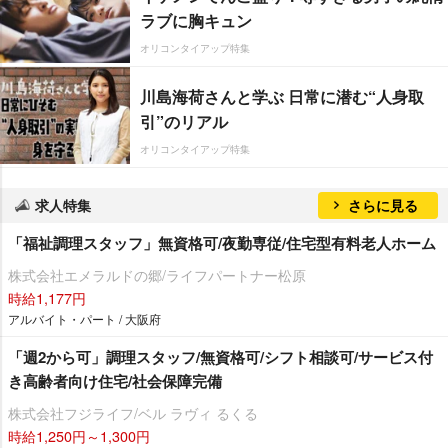
ラブに胸キュン
オリコンタイアップ特集
川島海荷さんと学ぶ 日常に潜む“人身取
引”のリアル
オリコンタイアップ特集
求人特集
さらに見る
「福祉調理スタッフ」無資格可/夜勤専従/住宅型有料老人ホーム
株式会社エメラルドの郷/ライフパートナー松原
時給1,177円
アルバイト・パート / 大阪府
「週2から可」調理スタッフ/無資格可/シフト相談可/サービス付
き高齢者向け住宅/社会保障完備
株式会社フジライフ/ベル ラヴィ るくる
時給1,250円～1,300円