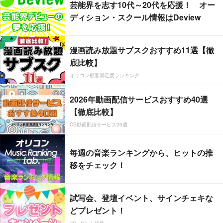
芸能界を志す10代～20代を応援！ オー
ディション・スクール情報はDeview
漫画読み放題サブスクおすすめ11選【徹
底比較】
オリコン顧客満足度ランキング
2026年動画配信サービスおすすめ40選
【徹底比較】
CS動画配信サービス20選
毎週の音楽ランキングから、ヒットの推
移をチェック！
試写会、登壇イベント、サインチェキな
どプレゼント！
プレゼント特集