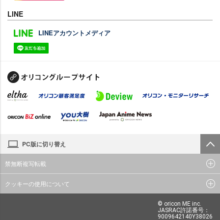
LINE
LINEアカウントメディア
PC版に切り替え
禁無断複写転載
クッキーの使用について
© oricon ME inc.
JASRAC許諾番号：
9009642140Y38026