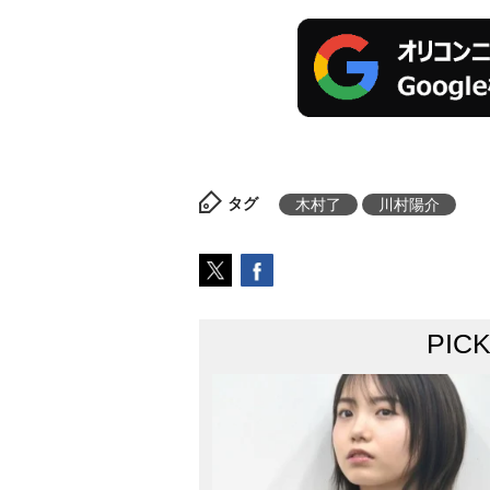
タグ
木村了
川村陽介
PIC