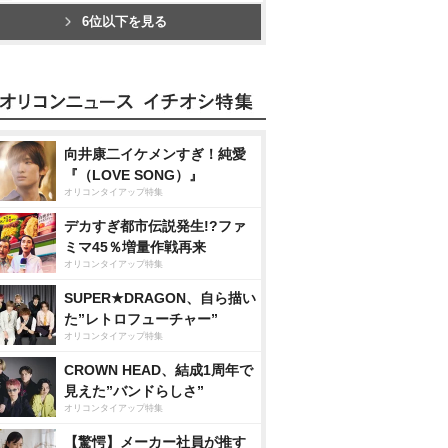
6位以下を見る
向井康二イケメンすぎ！純愛
『（LOVE SONG）』
オリコンタイアップ特集
デカすぎ都市伝説発生!?ファ
ミマ45％増量作戦再来
オリコンタイアップ特集
SUPER★DRAGON、自ら描い
た”レトロフューチャー”
オリコンタイアップ特集
CROWN HEAD、結成1周年で
見えた”バンドらしさ”
オリコンタイアップ特集
【驚愕】メーカー社員が推す