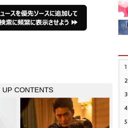
1
2
K UP CONTENTS
3
4
5