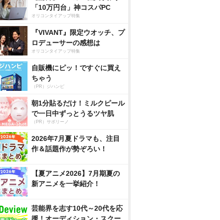
「10万円台」神コスパPC
オリコンタイアップ特集
『VIVANT』限定ウオッチ、プ
ロデューサーの感想は
オリコンタイアップ特集
自販機にピッ！ですぐに買え
ちゃう
（PR）ジハンピ
朝1分貼るだけ！ミルクピール
で一日中ずっとうるツヤ肌
（PR）サボリーノ
2026年7月夏ドラマも、注目
作＆話題作が勢ぞろい！
【夏アニメ2026】7月期夏の
新アニメを一挙紹介！
芸能界を志す10代～20代を応
援！オーディション・スクー