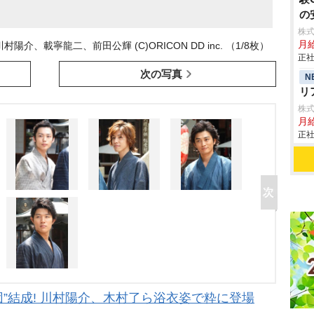
の
株
月
、載寧龍二、前田公輝 (C)ORICON DD inc. （1/8枚）
正社
次の写真
N
リ
株
月給
正社
”結成! 川村陽介、木村了ら浴衣姿で粋に登場