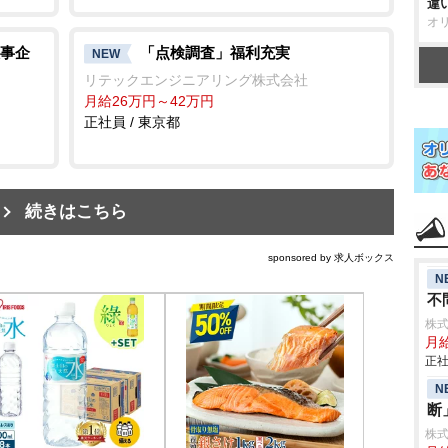
違
オ
事企
「点検調査」福利充実
NEW
リテックエンジニアリング株式会社
月給26万円～42万円
正社員 / 東京都
続きはこちら
sponsored by 求人ボックス
N
不
株
月給
正社
N
断
株