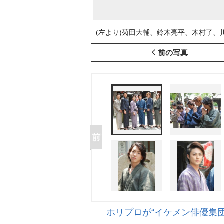
(左より)菊田大輔、鈴木亮平、木村了、川村陽介
前の写真
ホリプロが“イケメン俳優集団