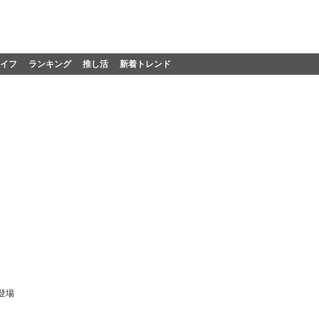
イフ
ランキング
推し活
新着トレンド
登場