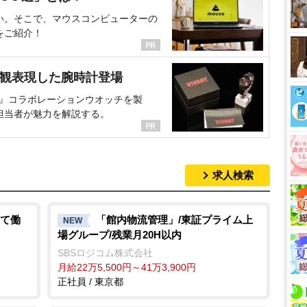
い。そこで、マウスコンピューターの
をご紹介！
界観表現した腕時計登場
NT』コラボレーションウオッチを製
担当者が魅力を解説する。
求人検索
て働
「館内物流管理」/東証プライム上
NEW
場グループ/残業月20H以内
SBSロジコム株式会社
月給22万5,500円～41万3,900円
正社員 / 東京都