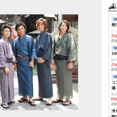
N
程
ニ
月
正社
N
1
株
月給
正社
N
コ
備 
株
時給
正社
浄
験