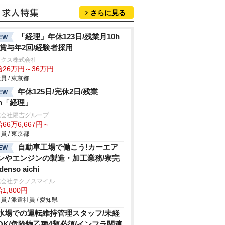
さらに見る
「経理」年休123日/残業月10h
EW
/賞与年2回/経験者採用
ックス株式会社
給26万円～36万円
員 / 東京都
年休125日/完休2日/残業
EW
0h「経理」
式会社陽吉グループ
66万6,667円～
員 / 東京都
自動車工場で働こう!カーエア
EW
ンやエンジンの製造・加工業務/寮完
denso aichi
式会社テクノスマイル
1,800円
員 / 派遣社員 / 愛知県
水場での運転維持管理スタッフ/未経
OK/危険物乙種4類必須/インフラ関連