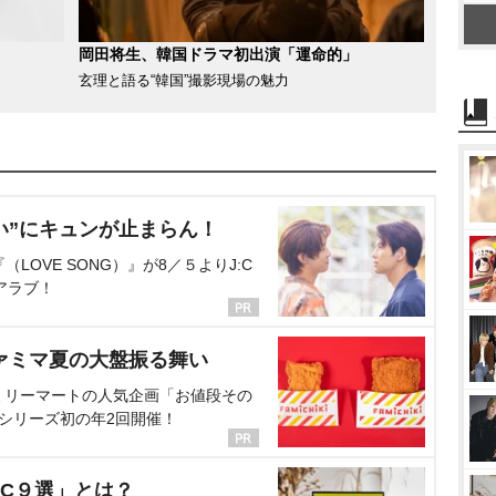
岡田将生、韓国ドラマ初出演「運命的」
玄理と語る“韓国”撮影現場の魅力
い”にキュンが止まらん！
OVE SONG）』が8／５よりJ:C
アラブ！
ァミマ夏の大盤振る舞い
ミリーマートの人気企画「お値段その
、シリーズ初の年2回開催！
C９選」とは？