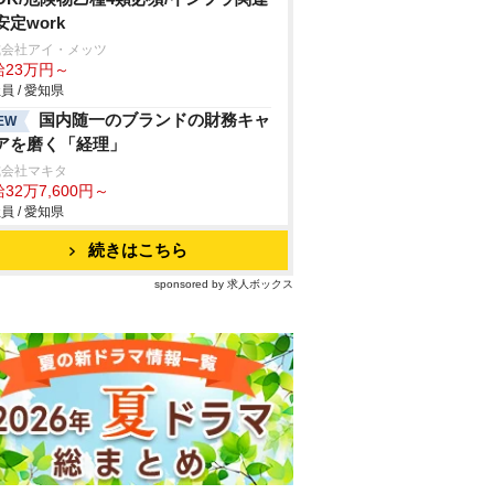
安定work
式会社アイ・メッツ
給23万円～
員 / 愛知県
国内随一のブランドの財務キャ
EW
アを磨く「経理」
式会社マキタ
32万7,600円～
員 / 愛知県
続きはこちら
sponsored by 求人ボックス