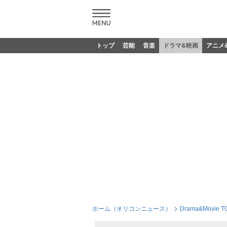
トップ
芸能
音楽
ドラマ&映画
アニメ
ホーム（オリコンニュース）
Drama&Movie T