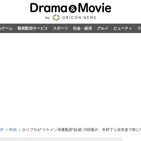
&ゲーム
動画配信サービス
スポーツ
社会・経済
グルメ
ビューティ
ラ
OP
映画
ホリプロが“イケメン俳優集団”結成! 川村陽介、木村了ら浴衣姿で粋に