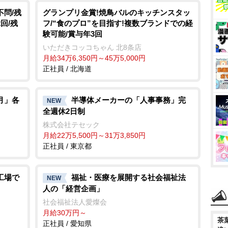
不問/残
グランプリ金賞!焼鳥バルのキッチンスタッ
回/残
フ/“食のプロ”を目指す!複数ブランドでの経
験可能/賞与年3回
いただきコッコちゃん 北8条店
月給34万6,350円～45万5,000円
正社員 / 北海道
月」各
半導体メーカーの「人事事務」完
NEW
全週休2日制
株式会社テセック
月給22万5,500円～31万3,850円
正社員 / 東京都
工場で
福祉・医療を展開する社会福祉法
NEW
人の「経営企画」
社会福祉法人愛燦会
月給30万円～
茶
正社員 / 愛知県