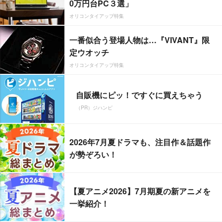
0万円台PC３選」
オリコンタイアップ特集
一番似合う登場人物は…『VIVANT』限
定ウオッチ
オリコンタイアップ特集
自販機にピッ！ですぐに買えちゃう
（PR）ジハンピ
2026年7月夏ドラマも、注目作＆話題作
が勢ぞろい！
【夏アニメ2026】7月期夏の新アニメを
一挙紹介！