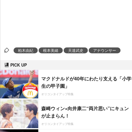
柏木由紀
根本美緒
天達武史
アナウンサー
PICK UP
マクドナルドが40年にわたり支える「小学
生の甲子園」
オリコンタイアップ特集
森崎ウィン×向井康二“両片思い”にキュン
が止まらん！
オリコンタイアップ特集