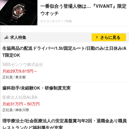
一番似合う登場人物は…『VIVANT』限定
ウオッチ
オリコンタイアップ特集
求人特集
さらに見る
生協商品の配送ドライバー/1.5t/固定ルート/日勤のみ/土日休み/A
T限定OK
SBSゼンツウ株式会社
月給29万9,615円～
正社員 / 東京都
歯科助手/未経験OK・研修制度充実
医療法人社団ALBA
月給31万円～50万円
正社員 / 神奈川県
理学療法士/社会医療法人の安定基盤賞与年2回・退職金あり職員
レストランなど福利厚生が充実