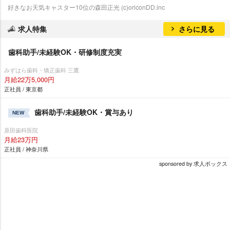
好きなお天気キャスター10位の森田正光 (c)oriconDD.inc
求人特集
さらに見る
歯科助手/未経験OK・研修制度充実
みずはら歯科・矯正歯科 三鷹
月給22万5,000円
正社員 / 東京都
歯科助手/未経験OK・賞与あり
NEW
原田歯科医院
月給23万円
正社員 / 神奈川県
sponsored by 求人ボックス