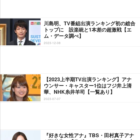
川島明、TV番組出演ランキング初の総合
トップに 設楽統と1本差の超激戦【エ
ム・データ調べ】
2023-12-08
【2023上半期TV出演ランキング】アナ
ウンサー・キャスター1位はフジ井上清
華、NHK糸井羊司【一覧あり】
2023-07-07
『好きな女性アナ』TBS・田村真子アナ