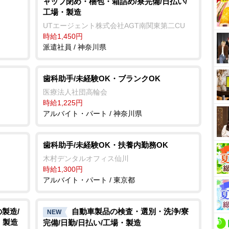
ャップ閉め・梱包・箱詰め/寮完備/日払い/
工場・製造
UTエージェント株式会社AGT南関東第二CU
時給1,450円
派遣社員 / 神奈川県
歯科助手/未経験OK・ブランクOK
医療法人社団高輪会
時給1,225円
アルバイト・パート / 神奈川県
歯科助手/未経験OK・扶養内勤務OK
木村デンタルオフィス仙川
時給1,300円
アルバイト・パート / 東京都
製造/
自動車製品の検査・選別・洗浄/寮
NEW
・製造
完備/日勤/日払い/工場・製造