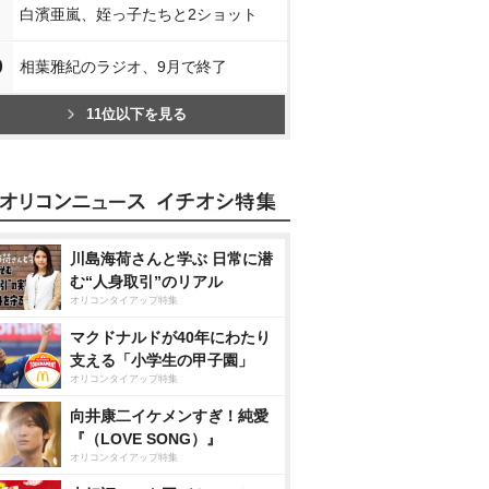
白濱亜嵐、姪っ子たちと2ショット
0
相葉雅紀のラジオ、9月で終了
11位以下を見る
川島海荷さんと学ぶ 日常に潜
む“人身取引”のリアル
オリコンタイアップ特集
マクドナルドが40年にわたり
支える「小学生の甲子園」
オリコンタイアップ特集
向井康二イケメンすぎ！純愛
『（LOVE SONG）』
オリコンタイアップ特集