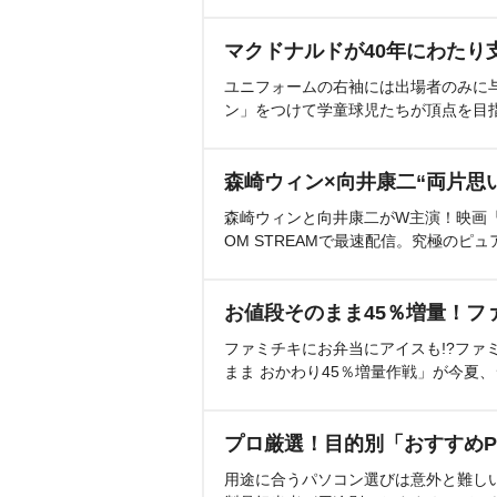
マクドナルドが40年にわたり
ユニフォームの右袖には出場者のみに
ン」をつけて学童球児たちが頂点を目
森崎ウィン×向井康二“両片思
森崎ウィンと向井康二がW主演！映画『（L
OM STREAMで最速配信。究極のピュ
お値段そのまま45％増量！フ
ファミチキにお弁当にアイスも!?ファ
まま おかわり45％増量作戦」が今夏
プロ厳選！目的別「おすすめP
用途に合うパソコン選びは意外と難し