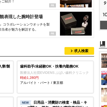
をご紹介！
9
1
界観表現した腕時計登場
NT』コラボレーションウオッチを製
担当者が魅力を解説する。
求人検索
入寮/製
歯科助手/未経験OK・扶養内勤務OK
医療法人社団EVIDENS ぶばい歯科クリニック
時給1,280円
アルバイト・パート / 東京都
日用品・消費財の検査・検品・キ
NEW