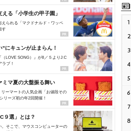
支える「小学生の甲子園」
1
与えられる「マクドナルド・ワッペ
指す
2
い”にキュンが止まらん！
3
OVE SONG）』が8／５よりJ:C
4
アラブ！
5
ァミマ夏の大盤振る舞い
6
ミリーマートの人気企画「お値段その
、シリーズ初の年2回開催！
7
C９選」とは？
8
い。そこで、マウスコンピューターの