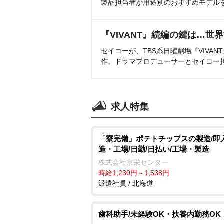
製品担当者が用途別のおすすめモデル
『VIVANT』続編の鍵は…世
セイコーが、TBS系日曜劇場『VIVA
作。ドラマプロデューサーとセイコー
求人特集
「寮完備」ポテトチップスの製造/即
造・工場/日勤/日払い/工場・製造
株式会社京栄センター
時給1,230円～1,538円
派遣社員 / 北海道
歯科助手/未経験OK・扶養内勤務OK