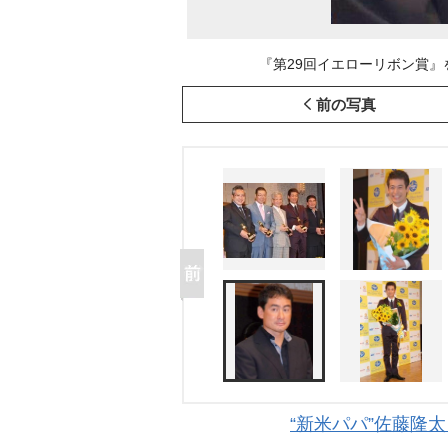
『第29回イエローリボン賞』を受賞
前の写真
“新米パパ”佐藤隆