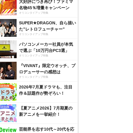
大好評につき再び！ファミマ
名物45％増量キャンペーン
オリコンタイアップ特集
SUPER★DRAGON、自ら描い
た”レトロフューチャー”
オリコンタイアップ特集
パソコンメーカー社員が本気
で選ぶ「10万円台PC3選」
オリコンタイアップ特集
『VIVANT』限定ウオッチ、プ
ロデューサーの感想は
オリコンタイアップ特集
2026年7月夏ドラマも、注目
作＆話題作が勢ぞろい！
【夏アニメ2026】7月期夏の
新アニメを一挙紹介！
芸能界を志す10代～20代を応