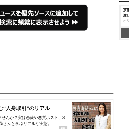
茶
違
オ
む“人身取引”のリアル
ませんか？実は恋愛や悪質ホスト、S
海荷さんと学ぶリアルな実態。