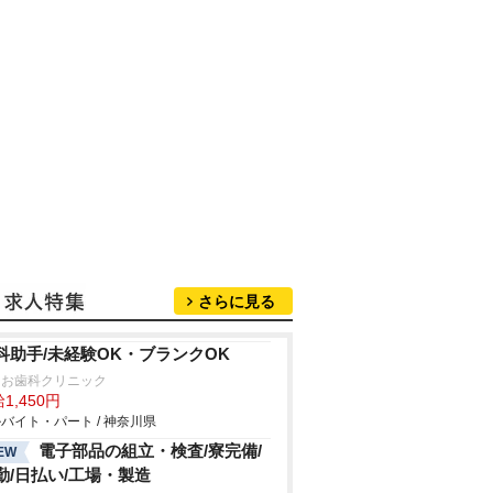
さらに見る
科助手/未経験OK・ブランクOK
つお歯科クリニック
1,450円
バイト・パート / 神奈川県
電子部品の組立・検査/寮完備/
EW
勤/日払い/工場・製造