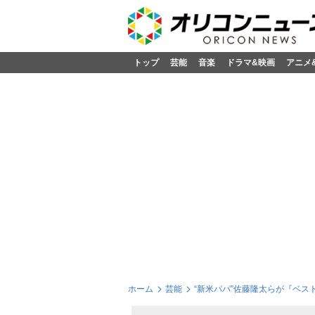
トップ
芸能
音楽
ドラマ&映画
アニメ
ホーム
芸能
“新米パパ”佐藤隆太らが『ベス