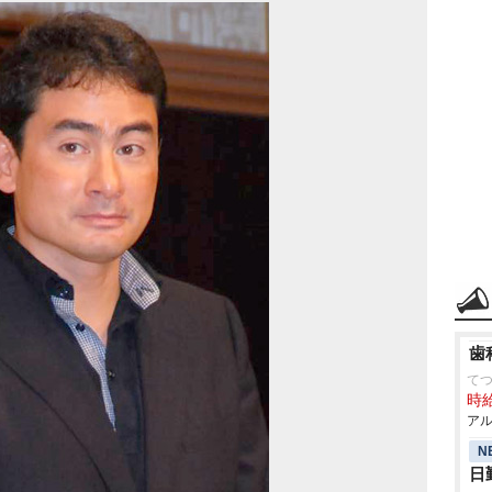
歯
て
時給
アル
N
日