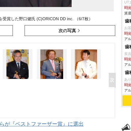
UT
時給
派遣
した野口健氏 (C)ORICON DD inc. （6/7枚）
歯
お
次の写真
時給
アル
歯
長
時給
アル
歯
あ
時給
アル
太らが『ベストファーザー賞』に選出