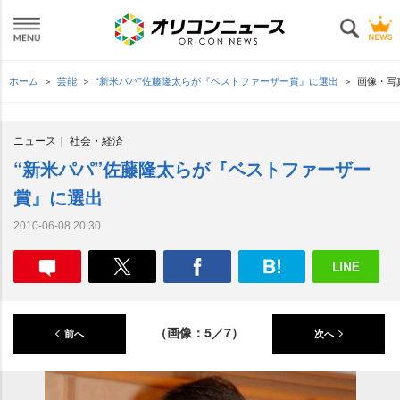
ホーム
芸能
“新米パパ”佐藤隆太らが『ベストファーザー賞』に選出
画像・写
ニュース
社会・経済
“新米パパ”佐藤隆太らが『ベストファーザー
賞』に選出
2010-06-08 20:30
（画像：5／7）
前へ
次へ