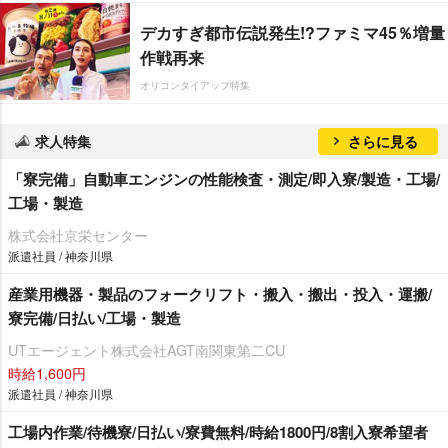
デカすぎ都市伝説発生!?ファミマ45％増量
作戦再来
オリコンタイアップ特集
求人特集
さらに見る
「寮完備」自動車エンジンの性能検査・測定/即入寮/製造・工場/
工場・製造
株式会社京栄センター
派遣社員 / 神奈川県
産業用機器・製品のフォークリフト・搬入・搬出・投入・運搬/
寮完備/日払い/工場・製造
UTエージェント株式会社AGT南関東第二CU
時給1,600円
派遣社員 / 神奈川県
工場内作業/待機寮/日払い/寮費無料/時給1800円/8割入寮希望者