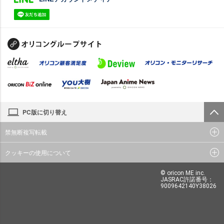
PC版に切り替え
禁無断複写転載
クッキーの使用について
© oricon ME inc.
JASRAC許諾番号：
9009642140Y38026