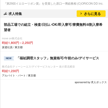
『第29回イエローリボン賞』を受賞した原口一博総務相 (C)ORICON DD inc.
求人特集
さらに見る
部品工場での組立・検査/日払いOK/即入寮可/寮費無料/8割入寮希
望者
move on株式会社
時給1,800円～2,250円
派遣社員 / 東京都
「福祉調理スタッフ」無資格可/午前のみ/デイサービス
NEW
株式会社ティーシーエス/デイサービスセンター 友の里北糀谷
時給1,230円
アルバイト・パート / 東京都
sponsored by 求人ボックス